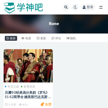
登录
全部
Rome
最新
热度
更新
评论
随机
夸克云盘
影视资源
豆瓣9.0经典高分美剧《罗马》
S1-S2两季全 媲美斯巴达克斯 高
清未删减中字 阿里/夸克云盘
免费
2 年前
851