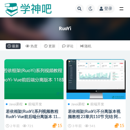
登录
全部
RuoYi
最新
热度
更新
评论
随机
Java课程
前端开发
Java课程
前端开发
若依框架(RuoYi)系列视频教程
若依框架(RuoYi)不分离版本视
RuoYi-Vue前后端分离版本 118
频教程 23章共110节 完结 阿里/
集 | 完结
夸克云盘
15
15
2 年前
721
3 年前
541