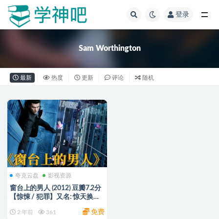
登录
全部
Sam Worthington
最新
热度
更新
评论
随机
夸克云盘
影视资源
窗台上的男人 (2012) 豆瓣7.2分
【惊悚 / 犯罪】又名: 惊天换日
(台) / 顶楼救援 阿里/夸克/百度
免费
2 年前
361
云盘