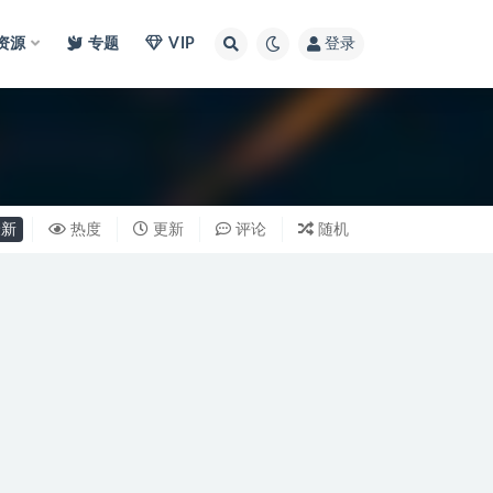
I资源
专题
VIP
登录
新
热度
更新
评论
随机