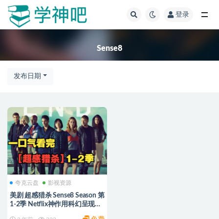
登录
全部
Sense8
发布日期
夸克云盘
影视资源
美剧 超感猎杀 Sense8 Season 第
1-2季 Netflix神作用科幻呈现爱
的乌托邦 [稀缺] 阿里/夸克云盘