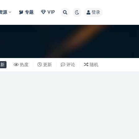
I资源
专题
VIP
登录
新
热度
更新
评论
随机