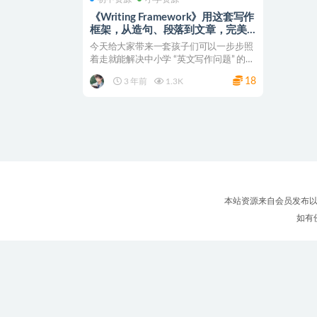
《Writing Framework》用这套写作
框架，从造句、段落到文章，完美
解决英文写作问题
今天给大家带来一套孩子们可以一步步照
着走就能解决中小学 “英文写作问题” 的方
案。这套书大名...
18
3 年前
1.3K
本站资源来自会员发布以
如有