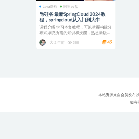
Java课程
阿里云盘
尚硅谷 最新SpringCloud 2024教
程，springcloud从入门到大牛
课程介绍 学习本套教程，可以掌握构建分
布式系统所需的知识和技能，熟悉新版的
SpringClo...
49
2 年前
388
本站资源来自会员发布以
如有