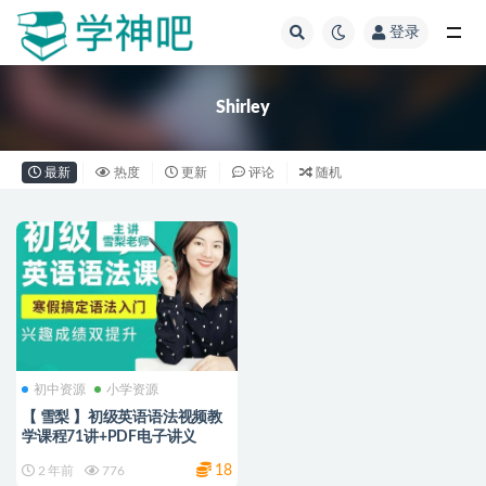
登录
全部
Shirley
最新
热度
更新
评论
随机
初中资源
小学资源
【 雪梨 】初级英语语法视频教
学课程71讲+PDF电子讲义
18
2 年前
776