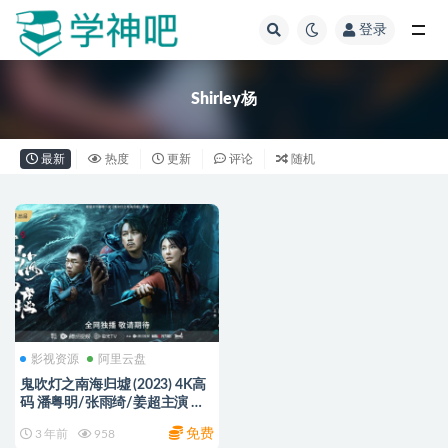
登录
全部
Shirley杨
最新
热度
更新
评论
随机
影视资源
阿里云盘
鬼吹灯之南海归墟 (2023) 4K高
码 潘粤明/张雨绮/姜超主演 阿
里云盘资源【16集完】
免费
3 年前
958