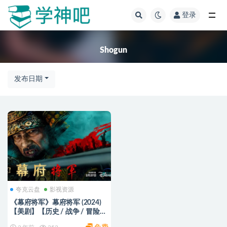
登录
全部
Shogun
发布日期
夸克云盘
影视资源
《幕府将军》幕府将军 (2024)
【美剧】【历史 / 战争 / 冒险】
【豆瓣8.3】 阿里/夸克/百度网