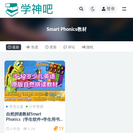
登录
全部
Smart Phonics教材
最新
热度
更新
评论
随机
夸克云盘
小学资源
自然拼读教材Smart
Phonics（学生软件+学生用书
+老师资源+音频+练习册）
19
3 年前
1.2K