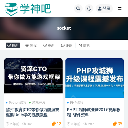
登录
全部
socket
最新
热度
更新
评论
随机
Python课程
游戏开发
PHP课程
[蛮牛教育]CTO带你做万能游戏
PHP工程师就业班2019 视频教
框架 Unity学习视频教程
程+课件资料
12
39
2 年前
341
3 年前
287