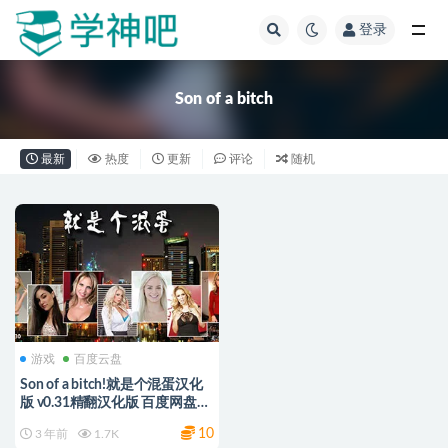
登录
全部
Son of a bitch
最新
热度
更新
评论
随机
游戏
百度云盘
Son of a bitch!就是个混蛋汉化
版 v0.31精翻汉化版 百度网盘下
载
10
3 年前
1.7K