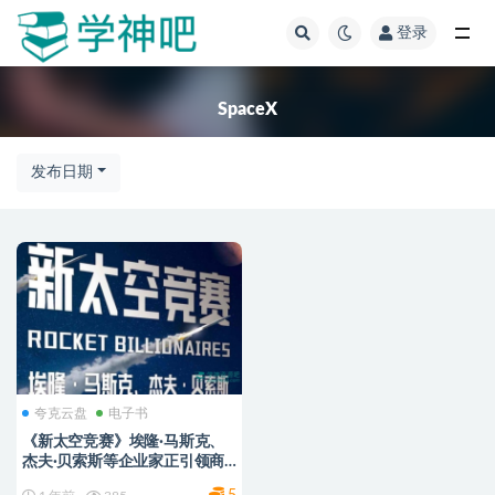
登录
全部
SpaceX
发布日期
夸克云盘
电子书
《新太空竞赛》埃隆·马斯克、
杰夫·贝索斯等企业家正引领商
业航天革命