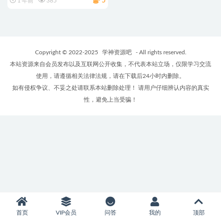
5
1 年前
385
PDF/Epub/Mobi/Azw3 夸克网
盘
Copyright © 2022-2025
学神资源吧
- All rights reserved.
本站资源来自会员发布以及互联网公开收集，不代表本站立场，仅限学习交流
使用，请遵循相关法律法规，请在下载后24小时内删除。
如有侵权争议、不妥之处请联系本站删除处理！ 请用户仔细辨认内容的真实
性，避免上当受骗！
首页
VIP会员
问答
我的
顶部