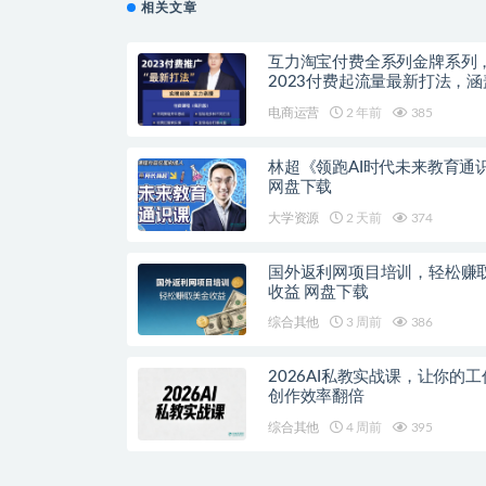
相关文章
互力淘宝付费全系列金牌系列
2023付费起流量最新打法，涵
广
电商运营
2 年前
385
林超《领跑AI时代未来教育通
网盘下载
大学资源
2 天前
374
国外返利网项目培训，轻松赚
收益 网盘下载
综合其他
3 周前
386
2026AI私教实战课，让你的
创作效率翻倍
综合其他
4 周前
395