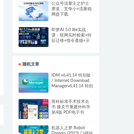
公众号流量主之护士
赛道，竞争小+流量稳
网盘下载
即梦AI 5.0 lite实战
课：联网实时检索+特
征迁移+指令遵循+示
例参考，精准控制AI
出图
随机文章
IDM v6.41.14 特别版
/ Internet Download
Managerv6.41.14 特别
版 阿里云盘
骨科标准手术技术丛
书 膝关节重建外科学
第4版 PDF电子书
机器人之梦 Robot
Dreams (2023) 口碑动