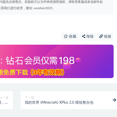
权问题负法律责任。若版权方认为学神资源吧侵权，请联系客服或发送邮件处
进行处理，微信: xueshen2025。
收藏
海报
链接
上一篇
下一篇
局，笑
我的世界 (Minecraft) XPlus 2.0 模组整合包
】阿里
云盘