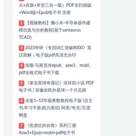
火+赤旗+草堂三合一版）PDF非扫描版
+Word版+Epub电子书 无密
【视频教程】懒小木-半导体器件建
2
模仿真与分析教程(基于sentaurus
TCAD)
2023华研《专四词汇突破8000》英
3
汉双解｜电子版pdf高清无水印
埃隆·马斯克传epub、azw3、mobi、
4
pdf全格式电子书下载
《果克星球奇遇记》张祥前小说 PDF
5
电子书 | 安徽农民外星球一个月见闻
全套1~12年级奥数教程电子版 (含主
6
书,学习手册,能力测试) 阿里/夸克/百度
网盘
《焦虑症的自救》系列三册
7
Azw3+Epub+mobi+pdf电子书