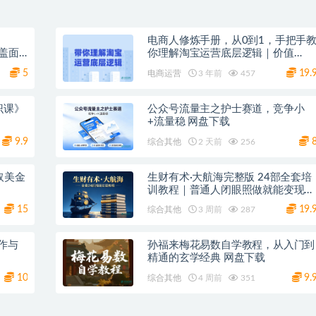
，
电商人修炼手册，从0到1，手把手
盖面
你理解淘宝运营底层逻辑｜价值
9980
5
19.
电商运营
3 年前
457
识课》
公众号流量主之护士赛道，竞争小
+流量稳 网盘下载
9.9
综合其他
2 天前
256
取美金
生财有术·大航海完整版 24部全套培
训教程｜普通人闭眼照做就能变现的
搞钱秘籍｜网盘下载
15
19.
综合其他
3 周前
287
工作与
孙福来梅花易数自学教程，从入门到
精通的玄学经典 网盘下载
10
9.
综合其他
4 周前
351