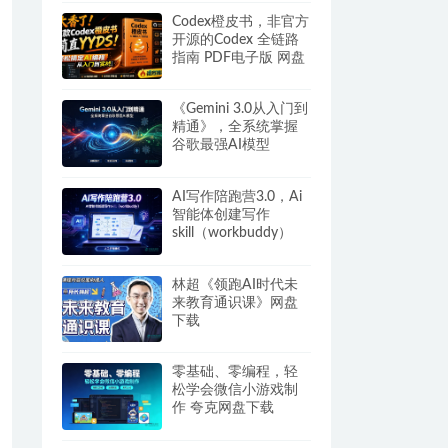
Codex橙皮书，非官方
开源的Codex 全链路
指南 PDF电子版 网盘
下载
《Gemini 3.0从入门到
精通》，全系统掌握
谷歌最强AI模型
AI写作陪跑营3.0，Ai
智能体创建写作
skill（workbuddy）
+人工手写模式 百度网
盘
林超《领跑AI时代未
来教育通识课》网盘
下载
零基础、零编程，轻
松学会微信小游戏制
作 夸克网盘下载