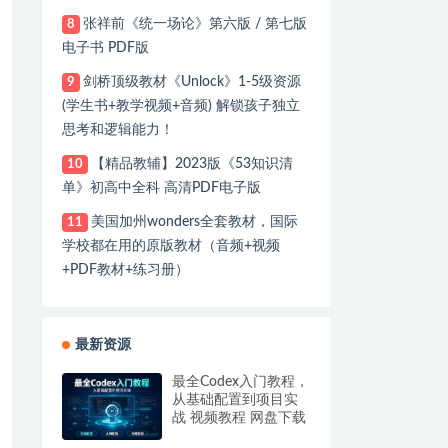
张祥前《统一场论》第六版 / 第七版
8
电子书 PDF版
剑桥顶级教材《Unlock》1-5级资源
9
(学生书+教学视频+音频) 解锁孩子独立
思考和逻辑能力！
【精品教辅】2023版《53知识清
10
单》初高中全科 高清PDF电子版
美国加州wonders全套教材，国际
11
学校都在用的原版教材（音频+视频
+PDF教材+练习册）
最新资源
最全Codex入门教程，
从基础配置到项目实
战 视频教程 网盘下载