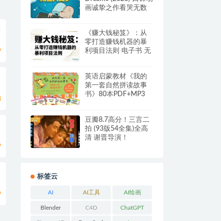
画诚挚之作看哭无数
中国观众 豆瓣9.0分
教
《赚大钱秘笈》：从
零打造赚钱机器的暴
利项目法则 电子书 无
9
水印 网盘下载
英语启蒙教材《我的
第一套自然拼读故事
书》80本PDF+MP3
8
豆瓣8.7高分！三言二
拍 (93版54全集)全高
清 谢晋导演！
9
标签云
AI
AI工具
AI绘画
9
Blender
C4D
ChatGPT