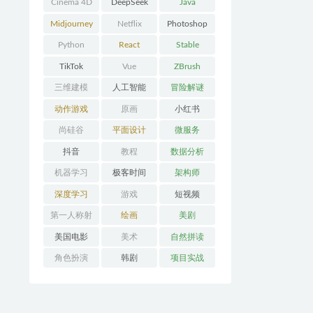
Cinema 4D
DeepSeek
Java
Midjourney
Netflix
Photoshop
Python
React
Stable
Diffusion
TikTok
Vue
ZBrush
三维建模
人工智能
冒险解谜
AVG
动作游戏
原画
小红书
ACT
尚硅谷
平面设计
微服务
抖音
教程
数据分析
机器学习
极客时间
架构师
深度学习
游戏
短视频
第一人称射
绘画
美剧
击FPS
美国电影
美术
自然拼读
角色扮演
韩剧
项目实战
RPG