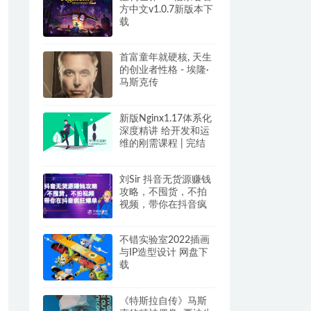
方中文v1.0.7新版本下
载
首富童年就硬核, 天生
的创业者性格 - 埃隆·
马斯克传
新版Nginx1.17体系化
深度精讲 给开发和运
维的刚需课程 | 完结
刘Sir 抖音无货源赚钱
攻略，不囤货，不拍
视频，带你在抖音疯
狂爆单
不错实验室2022插画
与IP造型设计 网盘下
载
《特斯拉自传》马斯