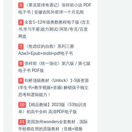
《果克星球奇遇记》张祥前小说 PDF
5
电子书 | 安徽农民外星球一个月见闻
全套1~12年级奥数教程电子版 (含主
6
书,学习手册,能力测试) 阿里/夸克/百度
网盘
《焦虑症的自救》系列三册
7
Azw3+Epub+mobi+pdf电子书
张祥前《统一场论》第六版 / 第七版
8
电子书 PDF版
剑桥顶级教材《Unlock》1-5级资源
9
(学生书+教学视频+音频) 解锁孩子独立
思考和逻辑能力！
【精品教辅】2023版《53知识清
10
单》初高中全科 高清PDF电子版
美国加州wonders全套教材，国际
11
学校都在用的原版教材（音频+视频