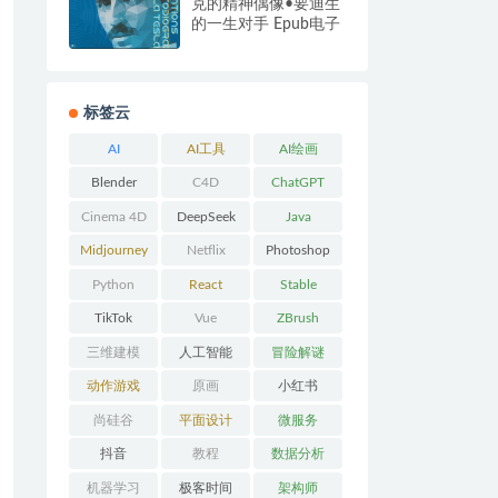
克的精神偶像•要迪生
的一生对手 Epub电子
书
标签云
AI
AI工具
AI绘画
Blender
C4D
ChatGPT
Cinema 4D
DeepSeek
Java
Midjourney
Netflix
Photoshop
Python
React
Stable
Diffusion
TikTok
Vue
ZBrush
三维建模
人工智能
冒险解谜
AVG
动作游戏
原画
小红书
ACT
尚硅谷
平面设计
微服务
抖音
教程
数据分析
机器学习
极客时间
架构师