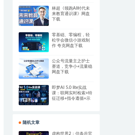
盘
林超《领跑AI时代未
来教育通识课》网盘
下载
零基础、零编程，轻
松学会微信小游戏制
作 夸克网盘下载
公众号流量主之护士
赛道，竞争小+流量稳
网盘下载
即梦AI 5.0 lite实战
课：联网实时检索+特
征迁移+指令遵循+示
例参考，精准控制AI
出图
随机文章
虚构世界2：信条谷官