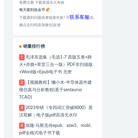
免费注册 下载资源永久有效
每天签到送金币
联系客服
下载遇到问题或者链接失效? 可
(右
侧点击扫码添加微信)反馈
销量排行榜
毛泽东选集（毛选1-7 原版五卷+静
1
火+赤旗+草堂三合一版）PDF非扫描版
+Word版+Epub电子书 无密
【视频教程】懒小木-半导体器件建
2
模仿真与分析教程(基于sentaurus
TCAD)
2023华研《专四词汇突破8000》英
3
汉双解｜电子版pdf高清无水印
埃隆·马斯克传epub、azw3、mobi、
4
pdf全格式电子书下载