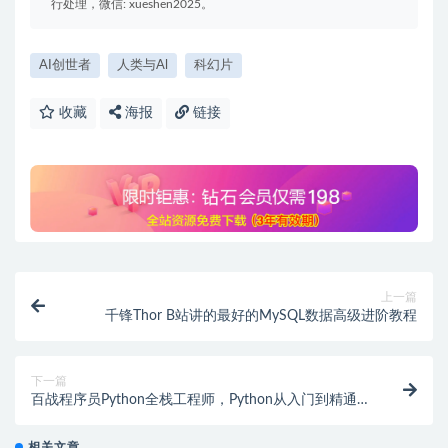
行处理，微信: xueshen2025。
AI创世者
人类与Al
科幻片
收藏
海报
链接
上一篇
千锋Thor B站讲的最好的MySQL数据高级进阶教程
下一篇
百战程序员Python全栈工程师，Python从入门到精通教
程 价值11980元
相关文章