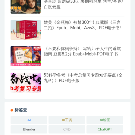
演喜剧 票房破33亿 暑期档冠军 阿里/夸克/
百度云盘
媲美《金瓶梅》被禁300年! 典藏版《三言
二拍》Epub、Mobi、Azw3、PDF电子书!
《不要和你妈争辩》 写给儿子人生的避坑
指南 豆瓣8.2分 Epub+Mobi+PDF电子书
53科学备考《中考总复习专题知识要点 (全
九科) 》PDF电子版
标签云
AI
AI工具
AI绘画
Blender
C4D
ChatGPT