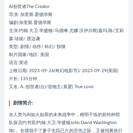
Al创世者The Creator
导演: 加里斯.爱德华斯
编剧:加里斯.爱德华斯
主演:约翰.大卫.华盛顿/马德琳.尤娜.沃伊尔斯|嘉玛.陈/艾莉
森.珍妮/ 渡边谦
类型: 剧情/ 动作/ 科幻/ 惊悚
制片国家/地区: 美国
语言:英语
上映日期: 2023-09-26(奇幻电影节)/ 2023-09-29(美国)
片长: 135分钟
又名: A..创世者(台)/造物主/真爱| True Love
剧情简介:
在人类与Al如火如荼的未来战争中，精明干练的前特种部
队探员约书亚(约翰.大卫.华盛顿John David Washington
饰)， 在摆脱不了妻子失踪已久的悲伤之际，又被招募执行