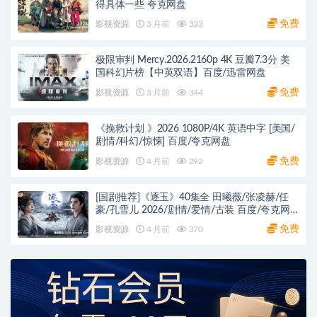
得具体一些 夸克网盘
免费
影视资源
3 月前
323
极限审判 Mercy.2026.2160p 4K 豆瓣7.3分 美
国科幻片榜【中英双语】百度/迅雷网盘
免费
影视资源
3 月前
344
《挽救计划 》2026 1080P/4K 英语中字 [美国/
剧情/科幻/惊悚] 百度/夸克网盘
免费
影视资源
4 月前
292
[国剧推荐]《逐玉》40集全 田曦薇/张凌赫/任
豪/孔雪儿 2026/剧情/爱情/古装 百度/夸克网
盘下载
免费
影视资源
4 月前
370