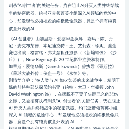
刺杀“Al创世者”的关键任务，势在阻止AI歼灭人类并终结战
争的秘密武器。约书亚带领菁英小组深入AI领域的危险中
心，却发现他必须摧毁的终极致命武器，竟是个拥有纯真
孩童外表的Al...
《AI 创世者》由加里斯・爱德华兹执导，嘉玛・陈、丹
尼・麦克布莱德、本尼迪克特・王、艾莉森・珍妮、渡边
谦也出演，格雷格・弗莱瑟担任摄影（《新蝙蝠侠》《沙
丘》），New Regency 和 20 世纪影业注资和制作。
加里斯・爱德华斯（Gareth Edwards）曾执导《哥斯拉》
《星球大战外传：侠盗一号》《永恒》等。
剧情简介称：“在人类与 AI 如火如荼的未来战争中，精明干
练的前特种部队探员约书亚（约翰・大卫・华盛顿 John
David Washington 饰），在摆脱不了妻子失踪已久的悲伤
之际，又被招募执行刺杀“AI 创世者”的关键任务，势在阻止
AI 歼灭人类并终结战争的秘密武器。约书亚带领菁英小组
深入 AI 领域的危险中心，却发现他必须摧毁的终极致命武
器，竟是个拥有纯真孩童外表的 AI……”
根据早期观众和 IGN 的评论，《AI 创世者》的画面还是蛮