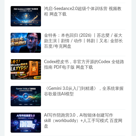
鸿启-Seedance2.0超级个体训练营 视频教
程 网盘下载
金特务：本色回归 (2026) 丨苏志燮 / 崔大
勋主演丨剧情 / 动作丨韩剧丨又名: 金部长
百度/夸克网盘
Codex橙皮书，非官方开源的Codex 全链路
指南 PDF电子版 网盘下载
《Gemini 3.0从入门到精通》，全系统掌握
谷歌最强AI模型
AI写作陪跑营3.0，Ai智能体创建写作
skill（workbuddy）+人工手写模式 百度网
盘