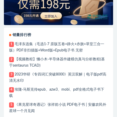
销量排行榜
毛泽东选集（毛选1-7 原版五卷+静火+赤旗+草堂三合一
1
版）PDF非扫描版+Word版+Epub电子书 无密
【视频教程】懒小木-半导体器件建模仿真与分析教程(基
2
于sentaurus TCAD)
2023华研《专四词汇突破8000》英汉双解｜电子版pdf高
3
清无水印
埃隆·马斯克传epub、azw3、mobi、pdf全格式电子书下
4
载
《果克星球奇遇记》张祥前小说 PDF电子书 | 安徽农民外
5
星球一个月见闻