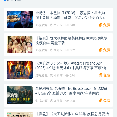
金特务：本色回归 (2026) 丨苏志燮 / 崔大勋主
演丨剧情 / 动作丨韩剧丨又名: 金部长 百度/夸
克网盘
免费
影视资源
2 天前
348
【福利】恒大歌舞团绝美艳舞国风舞蹈珍藏版
视频合集 网盘下载
免费
影视资源
3 周前
339
《阿凡达 3：火与烬》Avatar: Fire and Ash
(2025) 4K 超清 无水印 中英双语字幕 百度/夸克
网盘下载
免费
影视资源
4 周前
294
黑袍纠察队 第五季 The Boys Season 5 (2026)
4K 高码率 豆瓣9.0分 百度网盘/夸克网盘
免费
影视资源
3 月前
390
【喜剧】《大王别慌张》全14集 妖怪总是要活