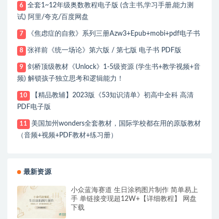
全套1~12年级奥数教程电子版 (含主书,学习手册,能力测
6
试) 阿里/夸克/百度网盘
《焦虑症的自救》系列三册Azw3+Epub+mobi+pdf电子书
7
张祥前《统一场论》第六版 / 第七版 电子书 PDF版
8
剑桥顶级教材《Unlock》1-5级资源 (学生书+教学视频+音
9
频) 解锁孩子独立思考和逻辑能力！
【精品教辅】2023版《53知识清单》初高中全科 高清
10
PDF电子版
美国加州wonders全套教材，国际学校都在用的原版教材
11
（音频+视频+PDF教材+练习册）
最新资源
小众蓝海赛道 生日涂鸦图片制作 简单易上
手 单链接变现超12W+【详细教程】 网盘
下载