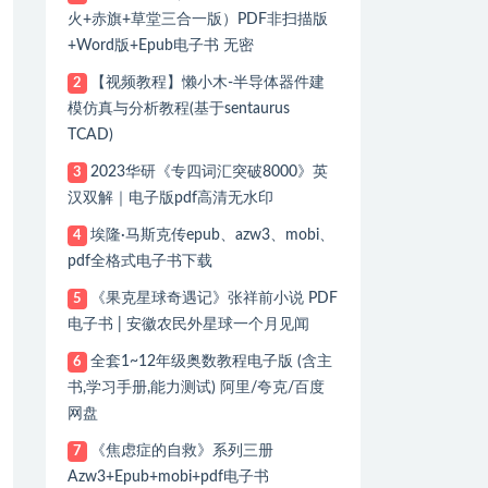
火+赤旗+草堂三合一版）PDF非扫描版
+Word版+Epub电子书 无密
【视频教程】懒小木-半导体器件建
2
模仿真与分析教程(基于sentaurus
TCAD)
2023华研《专四词汇突破8000》英
3
汉双解｜电子版pdf高清无水印
埃隆·马斯克传epub、azw3、mobi、
4
pdf全格式电子书下载
《果克星球奇遇记》张祥前小说 PDF
5
电子书 | 安徽农民外星球一个月见闻
全套1~12年级奥数教程电子版 (含主
6
书,学习手册,能力测试) 阿里/夸克/百度
网盘
《焦虑症的自救》系列三册
7
Azw3+Epub+mobi+pdf电子书