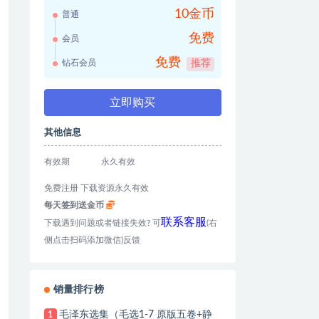
10金币
普通
免费
会员
免费
钻石会员
推荐
立即购买
其他信息
有效期
永久有效
免费注册 下载资源永久有效
每天签到送金币
联系客服
下载遇到问题或者链接失效? 可
(右
侧点击扫码添加微信)反馈
销量排行榜
毛泽东选集（毛选1-7 原版五卷+静
1