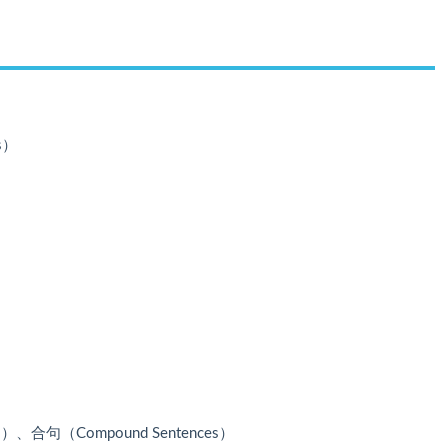
s）
）、合句（Compound Sentences）