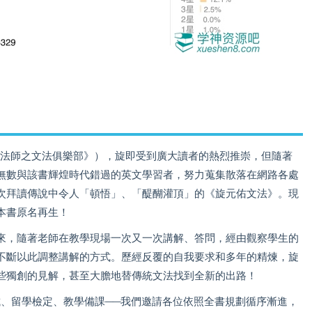
魔法師之文法俱樂部》），旋即受到廣大讀者的熱烈推崇，但隨著
無數與該書輝煌時代錯過的英文學習者，努力蒐集散落在網路各處
次拜讀傳說中令人「頓悟」、「醍醐灌頂」的《旋元佑文法》。現
本書原名再生！
來，隨著老師在教學現場一次又一次講解、答問，經由觀察學生的
不斷以此調整講解的方式。歷經反覆的自我要求和多年的精煉，旋
些獨創的見解，甚至大膽地替傳統文法找到全新的出路！
試、留學檢定、教學備課──我們邀請各位依照全書規劃循序漸進，