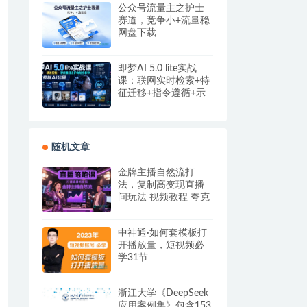
公众号流量主之护士
赛道，竞争小+流量稳
网盘下载
即梦AI 5.0 lite实战
课：联网实时检索+特
征迁移+指令遵循+示
例参考，精准控制AI
出图
随机文章
金牌主播自然流打
法，复制高变现直播
间玩法 视频教程 夸克
网盘下载
中神通·如何套模板打
开播放量，短视频必
学31节
浙江大学《DeepSeek
应用案例集》包含153