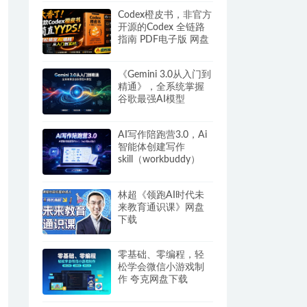
Codex橙皮书，非官方
开源的Codex 全链路
指南 PDF电子版 网盘
下载
《Gemini 3.0从入门到
精通》，全系统掌握
谷歌最强AI模型
AI写作陪跑营3.0，Ai
智能体创建写作
skill（workbuddy）
+人工手写模式 百度网
盘
林超《领跑AI时代未
来教育通识课》网盘
下载
零基础、零编程，轻
松学会微信小游戏制
作 夸克网盘下载