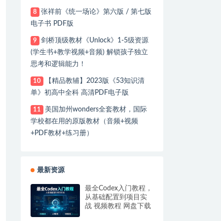
张祥前《统一场论》第六版 / 第七版
8
电子书 PDF版
剑桥顶级教材《Unlock》1-5级资源
9
(学生书+教学视频+音频) 解锁孩子独立
思考和逻辑能力！
【精品教辅】2023版《53知识清
10
单》初高中全科 高清PDF电子版
美国加州wonders全套教材，国际
11
学校都在用的原版教材（音频+视频
+PDF教材+练习册）
最新资源
最全Codex入门教程，
从基础配置到项目实
战 视频教程 网盘下载