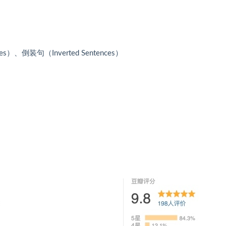
）、倒装句（Inverted Sentences）