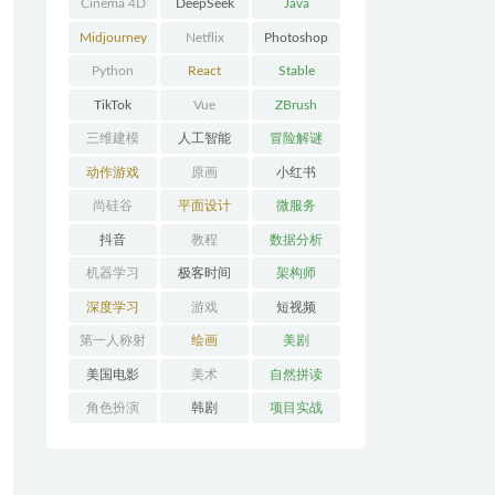
Cinema 4D
DeepSeek
Java
Midjourney
Netflix
Photoshop
Python
React
Stable
Diffusion
TikTok
Vue
ZBrush
三维建模
人工智能
冒险解谜
AVG
动作游戏
原画
小红书
ACT
尚硅谷
平面设计
微服务
抖音
教程
数据分析
机器学习
极客时间
架构师
深度学习
游戏
短视频
第一人称射
绘画
美剧
击FPS
美国电影
美术
自然拼读
角色扮演
韩剧
项目实战
RPG