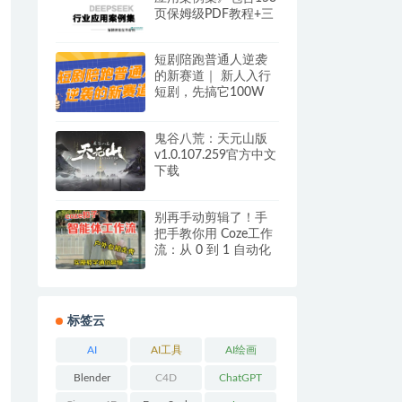
页保姆级PDF教程+三
节视频课 网盘下载
短剧陪跑普通人逆袭
的新赛道｜ 新人入行
短剧，先搞它100W
夸克网盘
鬼谷八荒：天元山版
v1.0.107.259官方中文
下载
别再手动剪辑了！手
把手教你用 Coze工作
流：从 0 到 1 自动化
生成AI美女走秀短视
频 网盘下载
标签云
AI
AI工具
AI绘画
Blender
C4D
ChatGPT