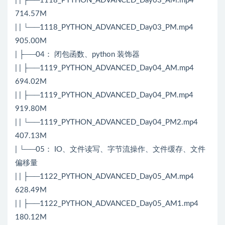
| | ├──1118_PYTHON_ADVANCED_Day03_AM.mp4
714.57M
| | └──1118_PYTHON_ADVANCED_Day03_PM.mp4
905.00M
| ├──04： 闭包函数、python 装饰器
| | ├──1119_PYTHON_ADVANCED_Day04_AM.mp4
694.02M
| | ├──1119_PYTHON_ADVANCED_Day04_PM.mp4
919.80M
| | └──1119_PYTHON_ADVANCED_Day04_PM2.mp4
407.13M
| └──05： IO、文件读写、字节流操作、文件缓存、文件
偏移量
| | ├──1122_PYTHON_ADVANCED_Day05_AM.mp4
628.49M
| | ├──1122_PYTHON_ADVANCED_Day05_AM1.mp4
180.12M