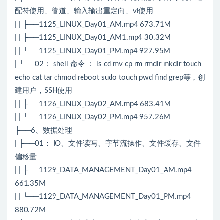
配符使用、管道、输入输出重定向、vi使用
| | ├──1125_LINUX_Day01_AM.mp4 673.71M
| | ├──1125_LINUX_Day01_AM1.mp4 30.32M
| | └──1125_LINUX_Day01_PM.mp4 927.95M
| └──02： shell 命令 ： ls cd mv cp rm rmdir mkdir touch
echo cat tar chmod reboot sudo touch pwd find grep等，创
建用户，SSH使用
| | ├──1126_LINUX_Day02_AM.mp4 683.41M
| | └──1126_LINUX_Day02_PM.mp4 957.26M
├──6、数据处理
| ├──01： IO、文件读写、字节流操作、文件缓存、文件
偏移量
| | ├──1129_DATA_MANAGEMENT_Day01_AM.mp4
661.35M
| | └──1129_DATA_MANAGEMENT_Day01_PM.mp4
880.72M