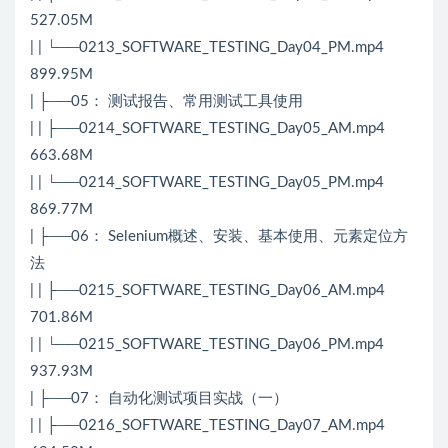
527.05M
| | └──0213_SOFTWARE_TESTING_Day04_PM.mp4
899.95M
| ├──05： 测试报告、常用测试工具使用
| | ├──0214_SOFTWARE_TESTING_Day05_AM.mp4
663.68M
| | └──0214_SOFTWARE_TESTING_Day05_PM.mp4
869.77M
| ├──06： Selenium概述、安装、基本使用、元素定位方
法
| | ├──0215_SOFTWARE_TESTING_Day06_AM.mp4
701.86M
| | └──0215_SOFTWARE_TESTING_Day06_PM.mp4
937.93M
| ├──07： 自动化测试项目实战（一）
| | ├──0216_SOFTWARE_TESTING_Day07_AM.mp4