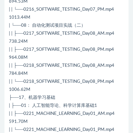
694.53M
| | └──0216_SOFTWARE_TESTING_Day07_PM.mp4
1013.44M
| └──08： 自动化测试项目实战（二）
| | ├──0217_SOFTWARE_TESTING_Day08_AM.mp4
738.24M
| | ├──0217_SOFTWARE_TESTING_Day08_PM.mp4
964.08M
| | ├──0218_SOFTWARE_TESTING_Day08_AM.mp4
784.84M
| | └──0218_SOFTWARE_TESTING_Day08_PM.mp4
1006.62M
├──17、机器学习基础
| ├──01： 人工智能导论、科学计算库基础1
| | ├──0221_MACHINE_LEARNING_Day01_AM.mp4
591.70M
| | └──0221_MACHINE_LEARNING_Day01_PM.mp4