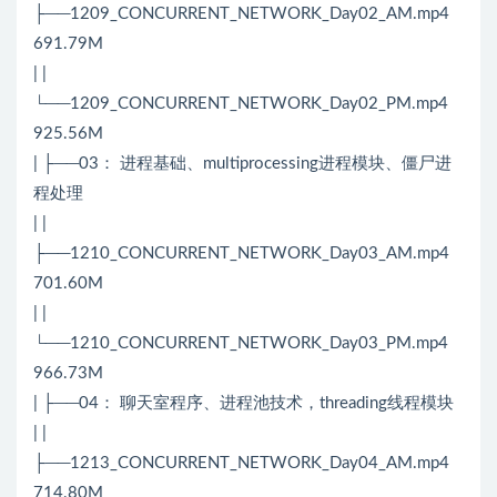
├──1209_CONCURRENT_NETWORK_Day02_AM.mp4
691.79M
| |
└──1209_CONCURRENT_NETWORK_Day02_PM.mp4
925.56M
| ├──03： 进程基础、multiprocessing进程模块、僵尸进
程处理
| |
├──1210_CONCURRENT_NETWORK_Day03_AM.mp4
701.60M
| |
└──1210_CONCURRENT_NETWORK_Day03_PM.mp4
966.73M
| ├──04： 聊天室程序、进程池技术，threading线程模块
| |
├──1213_CONCURRENT_NETWORK_Day04_AM.mp4
714.80M