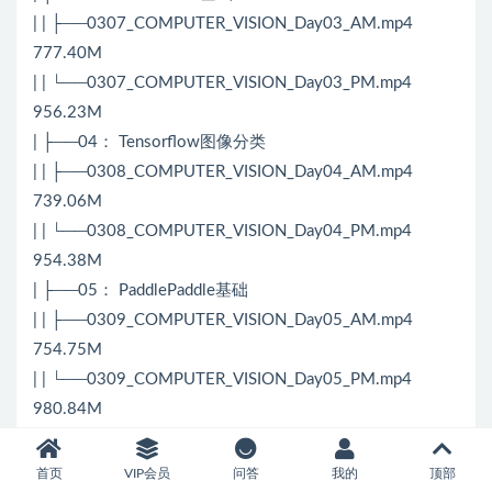
| | ├──0307_COMPUTER_VISION_Day03_AM.mp4
777.40M
| | └──0307_COMPUTER_VISION_Day03_PM.mp4
956.23M
| ├──04： Tensorflow图像分类
| | ├──0308_COMPUTER_VISION_Day04_AM.mp4
739.06M
| | └──0308_COMPUTER_VISION_Day04_PM.mp4
954.38M
| ├──05： PaddlePaddle基础
| | ├──0309_COMPUTER_VISION_Day05_AM.mp4
754.75M
| | └──0309_COMPUTER_VISION_Day05_PM.mp4
980.84M
| ├──06： 目标检测基本理论、图像标注工具
| | ├──0310_COMPUTER_VISION_Day06_AM.mp4
首页
VIP会员
问答
我的
顶部