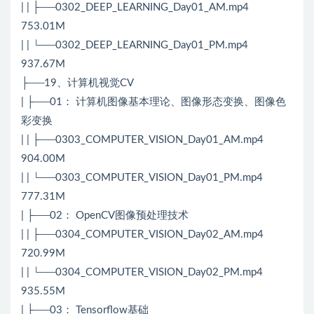
| | ├──0302_DEEP_LEARNING_Day01_AM.mp4
753.01M
| | └──0302_DEEP_LEARNING_Day01_PM.mp4
937.67M
├──19、计算机视觉CV
| ├──01： 计算机图像基本理论、图像形态变换、图像色
彩变换
| | ├──0303_COMPUTER_VISION_Day01_AM.mp4
904.00M
| | └──0303_COMPUTER_VISION_Day01_PM.mp4
777.31M
| ├──02： OpenCV图像预处理技术
| | ├──0304_COMPUTER_VISION_Day02_AM.mp4
720.99M
| | └──0304_COMPUTER_VISION_Day02_PM.mp4
935.55M
| ├──03： Tensorflow基础