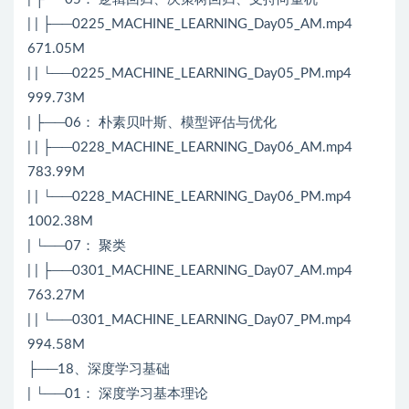
| | ├──0225_MACHINE_LEARNING_Day05_AM.mp4
671.05M
| | └──0225_MACHINE_LEARNING_Day05_PM.mp4
999.73M
| ├──06： 朴素贝叶斯、模型评估与优化
| | ├──0228_MACHINE_LEARNING_Day06_AM.mp4
783.99M
| | └──0228_MACHINE_LEARNING_Day06_PM.mp4
1002.38M
| └──07： 聚类
| | ├──0301_MACHINE_LEARNING_Day07_AM.mp4
763.27M
| | └──0301_MACHINE_LEARNING_Day07_PM.mp4
994.58M
├──18、深度学习基础
| └──01： 深度学习基本理论