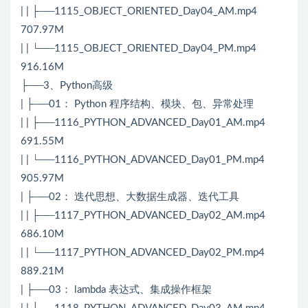
| | ├──1115_OBJECT_ORIENTED_Day04_AM.mp4
707.97M
| | └──1115_OBJECT_ORIENTED_Day04_PM.mp4
916.16M
├──3、Python高级
| ├──01： Python 程序结构、模块、包、异常处理
| | ├──1116_PYTHON_ADVANCED_Day01_AM.mp4
691.55M
| | └──1116_PYTHON_ADVANCED_Day01_PM.mp4
905.97M
| ├──02： 迭代思想、大数据生成器、迭代工具
| | ├──1117_PYTHON_ADVANCED_Day02_AM.mp4
686.10M
| | └──1117_PYTHON_ADVANCED_Day02_PM.mp4
889.21M
| ├──03： lambda 表达式、集成操作框架