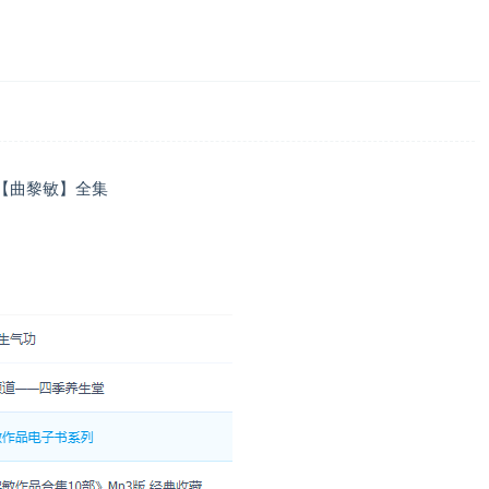
集【曲黎敏】全集