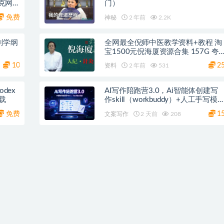
夸克网
门）
免费
神秘
2 年前
2.2K
剖学纲
全网最全倪师中医教学资料+教程 淘
宝1500元倪海厦资源合集 157G 夸
克云盘
10
2
资料
2 年前
531
dex
AI写作陪跑营3.0，Ai智能体创建写
载
作skill（workbuddy）+人工手写模
百度网盘
免费
1
文案写作
2 天前
208