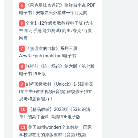
《果克星球奇遇记》张祥前小说 PDF
5
电子书 | 安徽农民外星球一个月见闻
全套1~12年级奥数教程电子版 (含主
6
书,学习手册,能力测试) 阿里/夸克/百度
网盘
《焦虑症的自救》系列三册
7
Azw3+Epub+mobi+pdf电子书
张祥前《统一场论》第六版 / 第七版
8
电子书 PDF版
剑桥顶级教材《Unlock》1-5级资源
9
(学生书+教学视频+音频) 解锁孩子独立
思考和逻辑能力！
【精品教辅】2023版《53知识清
10
单》初高中全科 高清PDF电子版
美国加州wonders全套教材，国际
11
学校都在用的原版教材（音频+视频