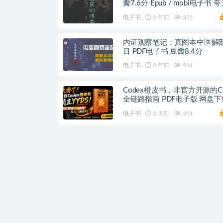
瓣7.6分 Epub / mobi电子书 
盘
电子书
2 年前
395
内证观察笔记：真图本中医解
目 PDF电子书 豆瓣8.4分
电子书
2 年前
564
Codex橙皮书，非官方开源的Co
全链路指南 PDF电子版 网盘下
电子书
2 天前
354