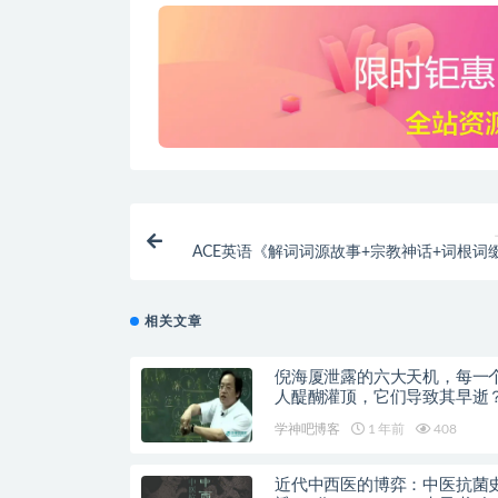
ACE英语《解词词源故事+宗教神话+词根词
记背单词【
相关文章
倪海厦泄露的六大天机，每一
人醍醐灌顶，它们导致其早逝
学神吧博客
1 年前
408
近代中西医的博弈：中医抗菌史