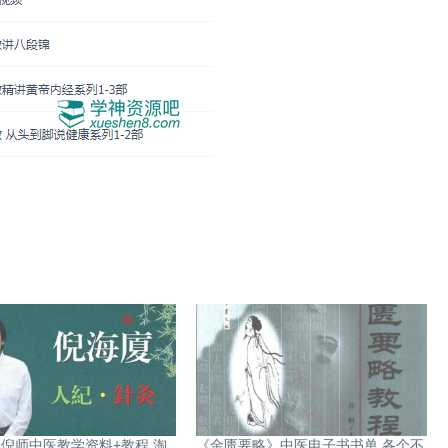
倪师中医教学资料+教程 淘
《金匮要略》中医电子书书单 各个不