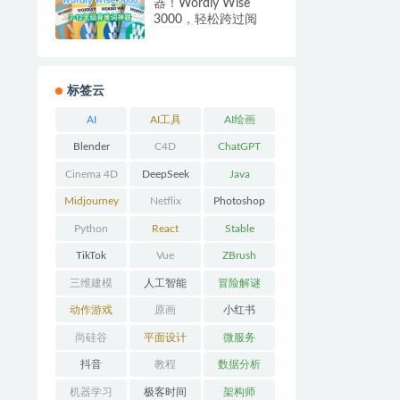
器！Wordly Wise
3000，轻松跨过阅
读、学术、考试三重
门槛！
标签云
AI
AI工具
AI绘画
Blender
C4D
ChatGPT
Cinema 4D
DeepSeek
Java
Midjourney
Netflix
Photoshop
Python
React
Stable
Diffusion
TikTok
Vue
ZBrush
三维建模
人工智能
冒险解谜
AVG
动作游戏
原画
小红书
ACT
尚硅谷
平面设计
微服务
抖音
教程
数据分析
机器学习
极客时间
架构师