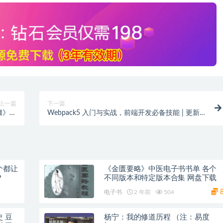
上一篇
下一篇
缀》速
Webpack5 入门与实战，前端开发必备技能 | 更新
完结】
完结
个都让
《金匮要略》中医电子书书单 各个
？
不同版本和特定版本合集 网盘下载
电子书
2 年前
504
 豆
杨宁：我的修道历程 （注：易度