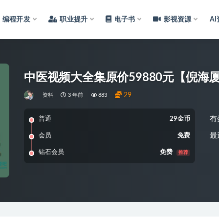
编程开发
职业提升
电子书
影视资源
A
中医视频大全集原价59880元【倪海
29
资料
3 年前
883
有
普通
29金币
最
会员
免费
钻石会员
免费
推荐