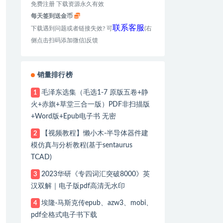
免费注册 下载资源永久有效
每天签到送金币
联系客服
下载遇到问题或者链接失效? 可
(右
侧点击扫码添加微信)反馈
销量排行榜
毛泽东选集（毛选1-7 原版五卷+静
1
火+赤旗+草堂三合一版）PDF非扫描版
+Word版+Epub电子书 无密
【视频教程】懒小木-半导体器件建
2
模仿真与分析教程(基于sentaurus
TCAD)
2023华研《专四词汇突破8000》英
3
汉双解｜电子版pdf高清无水印
埃隆·马斯克传epub、azw3、mobi、
4
pdf全格式电子书下载