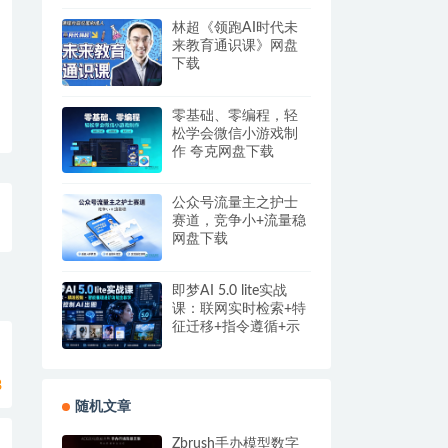
盘
林超《领跑AI时代未
来教育通识课》网盘
下载
零基础、零编程，轻
松学会微信小游戏制
作 夸克网盘下载
公众号流量主之护士
赛道，竞争小+流量稳
网盘下载
即梦AI 5.0 lite实战
课：联网实时检索+特
征迁移+指令遵循+示
例参考，精准控制AI
出图
8
随机文章
Zbrush手办模型数字