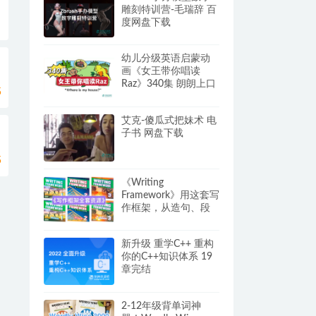
雕刻特训营-毛瑞辞 百
度网盘下载
幼儿分级英语启蒙动
画《女王带你唱读
Raz》340集 朗朗上口
5
轻松刷分级！不怕娃
没兴趣啦！阿里/夸克
艾克-傻瓜式把妹术 电
网盘
子书 网盘下载
式
5
《Writing
Framework》用这套写
作框架，从造句、段
落到文章，完美解决
英文写作问题
新升级 重学C++ 重构
你的C++知识体系 19
章完结
2-12年级背单词神