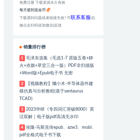
免费注册 下载资源永久有效
每天签到送金币
联系客服
下载遇到问题或者链接失效? 可
(右
侧点击扫码添加微信)反馈
销量排行榜
毛泽东选集（毛选1-7 原版五卷+静
1
火+赤旗+草堂三合一版）PDF非扫描版
+Word版+Epub电子书 无密
【视频教程】懒小木-半导体器件建
2
模仿真与分析教程(基于sentaurus
TCAD)
2023华研《专四词汇突破8000》英
3
汉双解｜电子版pdf高清无水印
埃隆·马斯克传epub、azw3、mobi、
4
pdf全格式电子书下载