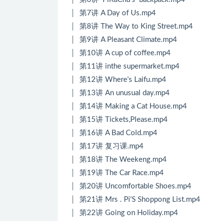
│ 第7讲 A Day of Us.mp4
│ 第8讲 The Way to King Street.mp4
│ 第9讲 A Pleasant Climate.mp4
│ 第10讲 A cup of coffee.mp4
│ 第11讲 inthe supermarket.mp4
│ 第12讲 Where's Laifu.mp4
│ 第13讲 An unusual day.mp4
│ 第14讲 Making a Cat House.mp4
│ 第15讲 Tickets,Please.mp4
│ 第16讲 A Bad Cold.mp4
│ 第17讲 复习课.mp4
│ 第18讲 The Weekeng.mp4
│ 第19讲 The Car Race.mp4
│ 第20讲 Uncomfortable Shoes.mp4
│ 第21讲 Mrs . Pi'S Shoppong List.mp4
│ 第22讲 Going on Holiday.mp4