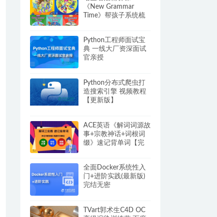
《New Grammar
Time》帮孩子系统梳
理语法知识体系，建
立扎实的语法能力
Python工程师面试宝
典 一线大厂资深面试
官亲授
Python分布式爬虫打
造搜索引擎 视频教程
【更新版】
ACE英语《解词词源故
事+宗教神话+词根词
缀》速记背单词【完
结】
全面Docker系统性入
门+进阶实践(最新版)
完结无密
TVart郭术生C4D OC