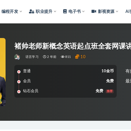
编程开发
职业提升
电子书
影视资源
A
褚帅老师新概念英语起点班全套网课讲解
10
语言学习
2 年前
811
有
普通
10金币
最
会员
免费
钻石会员
免费
推荐