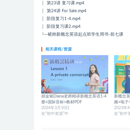
│ 第23讲 复习课.mp4
│ 第24讲 For Sale.mp4
│ 阶段复习1-4.mp4
│ 阶段复习课2.mp4
└─褚帅新概念英语起点班学生用书-前七课
相关课程/资源
胡金铭Diana老师精讲新概念英语1-4
新概念英
册+国际音标+教材PDF
频+电子
2024年3月10日
2023年
在“初中资源”中
在“初中