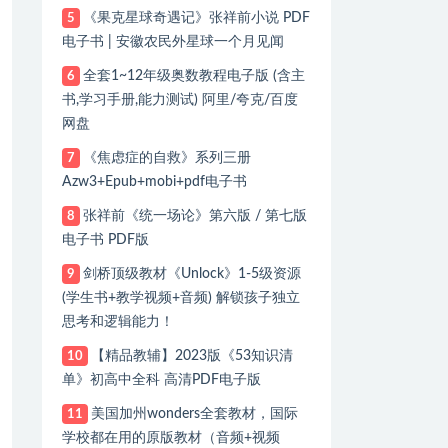
《果克星球奇遇记》张祥前小说 PDF
5
电子书 | 安徽农民外星球一个月见闻
全套1~12年级奥数教程电子版 (含主
6
书,学习手册,能力测试) 阿里/夸克/百度
网盘
《焦虑症的自救》系列三册
7
Azw3+Epub+mobi+pdf电子书
张祥前《统一场论》第六版 / 第七版
8
电子书 PDF版
剑桥顶级教材《Unlock》1-5级资源
9
(学生书+教学视频+音频) 解锁孩子独立
思考和逻辑能力！
【精品教辅】2023版《53知识清
10
单》初高中全科 高清PDF电子版
美国加州wonders全套教材，国际
11
学校都在用的原版教材（音频+视频