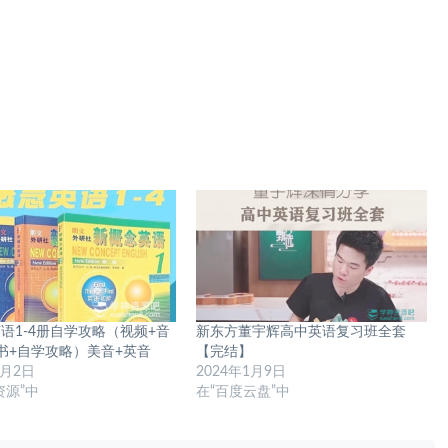
语1-4册自学攻略（视频+音
新东方董宇辉高中英语复习班全套
书+自学攻略）美音+英音
【完结】
4月2日
2024年1月9日
资源”中
在“百度云盘”中