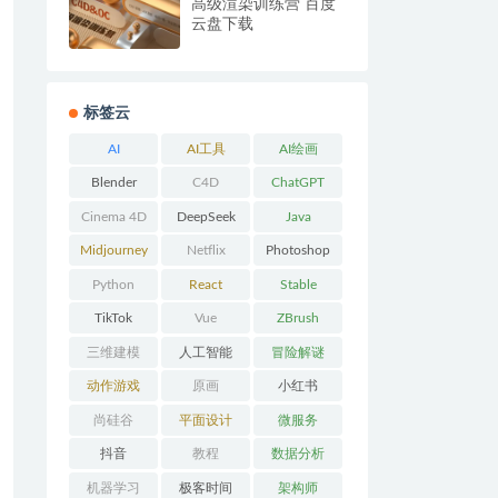
高级渲染训练营 百度
云盘下载
标签云
AI
AI工具
AI绘画
Blender
C4D
ChatGPT
Cinema 4D
DeepSeek
Java
Midjourney
Netflix
Photoshop
Python
React
Stable
Diffusion
TikTok
Vue
ZBrush
三维建模
人工智能
冒险解谜
AVG
动作游戏
原画
小红书
ACT
尚硅谷
平面设计
微服务
抖音
教程
数据分析
机器学习
极客时间
架构师