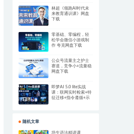
盘
林超《领跑AI时代未
来教育通识课》网盘
下载
零基础、零编程，轻
松学会微信小游戏制
作 夸克网盘下载
公众号流量主之护士
赛道，竞争小+流量稳
网盘下载
即梦AI 5.0 lite实战
课：联网实时检索+特
征迁移+指令遵循+示
例参考，精准控制AI
出图
随机文章
培生语法精讲课