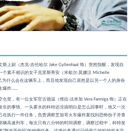
（杰克·吉伦哈尔 Jake Gyllenhaal 饰）突然惊醒，发现自
素不相识的女子克里斯蒂安（米歇尔·莫娜汉 Michelle
知自己为什么会在这辆车上，而且他发现自己居然是以另一个人的身份
生爆炸……
，有一位女军官古德温（维拉·法米加 Vera Farmiga 饰）正在
发生的事情。一头雾水的科特还没搞明白是怎么回事时，他又一次
己在执行一件任务，负责调察芝加哥火车爆炸案找到恐怖份子并查
那辆高速列车，每次只有八分钟的时间调察，调察过程中，科特发
项“脑波原代码”的秘密任务，这项任务通过已经死亡的科特尚未完