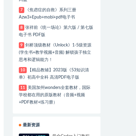
《焦虑症的自救》系列三册
7
Azw3+Epub+mobi+pdf电子书
张祥前《统一场论》第六版 / 第七版
8
电子书 PDF版
剑桥顶级教材《Unlock》1-5级资源
9
(学生书+教学视频+音频) 解锁孩子独立
思考和逻辑能力！
【精品教辅】2023版《53知识清
10
单》初高中全科 高清PDF电子版
美国加州wonders全套教材，国际
11
学校都在用的原版教材（音频+视频
+PDF教材+练习册）
最新资源