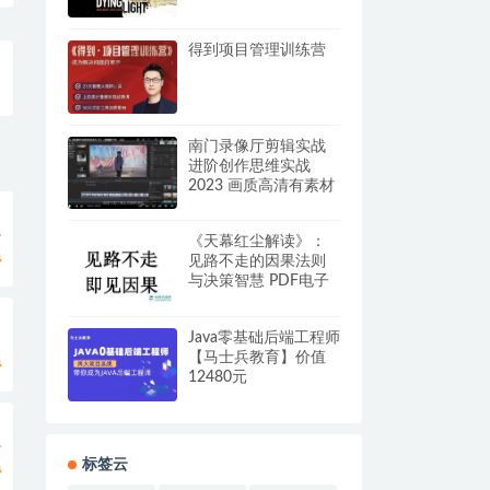
得到项目管理训练营
南门录像厅剪辑实战
进阶创作思维实战
2023 画质高清有素材
百度网盘
《天幕红尘解读》：
见路不走的因果法则
费
与决策智慧 PDF电子
书 网盘下载
Java零基础后端工程师
【马士兵教育】价值
费
12480元
标签云
费