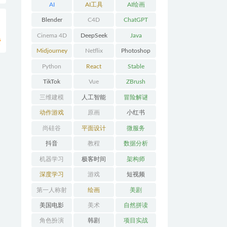
AI
AI工具
AI绘画
Blender
C4D
ChatGPT
Cinema 4D
DeepSeek
Java
费
Midjourney
Netflix
Photoshop
Python
React
Stable
Diffusion
TikTok
Vue
ZBrush
三维建模
人工智能
冒险解谜
AVG
动作游戏
原画
小红书
ACT
尚硅谷
平面设计
微服务
抖音
教程
数据分析
机器学习
极客时间
架构师
深度学习
游戏
短视频
第一人称射
绘画
美剧
击FPS
美国电影
美术
自然拼读
角色扮演
韩剧
项目实战