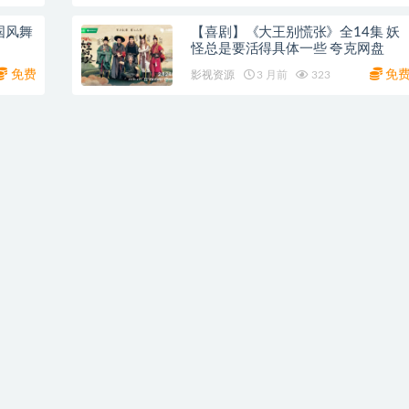
国风舞
【喜剧】《大王别慌张》全14集 妖
怪总是要活得具体一些 夸克网盘
免费
免
影视资源
3 月前
323