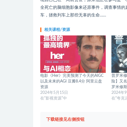
全死亡的脑细胞影像来还原事件，调查事情的
车，拯救列车上那些无辜的生命……
相关课程/资源
电影《Her》完美预测了今天的AIGC
普罗米修斯
以及未来的AGI 豆瓣8.4分 阿里云盘
险】又名
资源
罗米修斯
2024年5月15日
2024年
在“影视资源”中
在“夸克
下载链接见右侧按钮