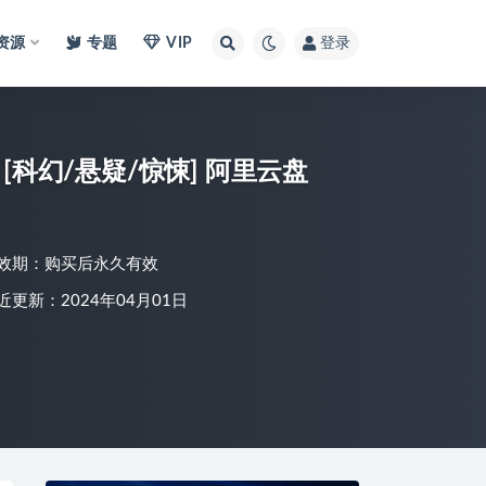
I资源
专题
VIP
登录
电影《源代码》结局令人遐想 豆瓣8.5 [科幻/悬疑/惊悚] 阿里云盘
效期：购买后永久有效
近更新：2024年04月01日