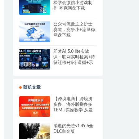
松学会微信小游戏制
作 夸克网盘下载
公众号流量主之护士
赛道，竞争小+流量稳
网盘下载
即梦AI 5.0 lite实战
课：联网实时检索+特
征迁移+指令遵循+示
例参考，精准控制AI
出图
随机文章
【跨境电商】跨境拼
多多、海外版拼多多
TEMU实操教学 从发
布商品到售卖发货全
流程
消逝的光芒v1.49.6全
DLC白金版