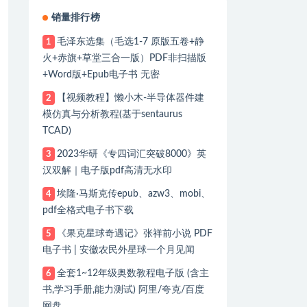
销量排行榜
毛泽东选集（毛选1-7 原版五卷+静
1
火+赤旗+草堂三合一版）PDF非扫描版
+Word版+Epub电子书 无密
【视频教程】懒小木-半导体器件建
2
模仿真与分析教程(基于sentaurus
TCAD)
2023华研《专四词汇突破8000》英
3
汉双解｜电子版pdf高清无水印
埃隆·马斯克传epub、azw3、mobi、
4
pdf全格式电子书下载
《果克星球奇遇记》张祥前小说 PDF
5
电子书 | 安徽农民外星球一个月见闻
全套1~12年级奥数教程电子版 (含主
6
书,学习手册,能力测试) 阿里/夸克/百度
网盘