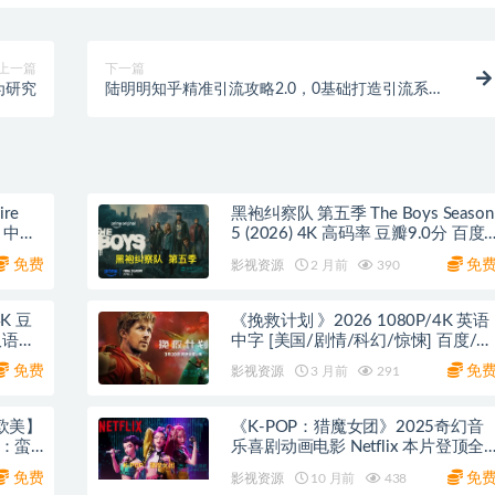
上一篇
下一篇
为研究
陆明明知乎精准引流攻略2.0，0基础打造引流系
统，适合各行业操作
re
黑袍纠察队 第五季 The Boys Season
印 中英
5 (2026) 4K 高码率 豆瓣9.0分 百度
网盘/夸克网盘
免费
免
影视资源
2 月前
390
4K 豆
《挽救计划 》2026 1080P/4K 英语
双语】
中字 [美国/剧情/科幻/惊悚] 百度/夸
克网盘
免费
免
影视资源
3 月前
291
【欧美】
《K-POP：猎魔女团》2025奇幻音
士：蛮
乐喜剧动画电影 Netflix 本片登顶全
球第一！百度/夸克网盘
免费
免
影视资源
10 月前
438