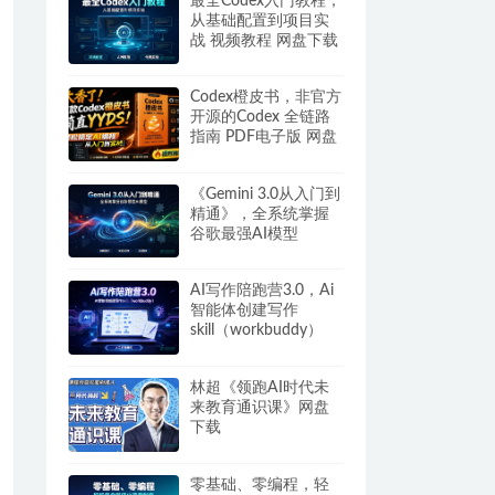
最全Codex入门教程，
从基础配置到项目实
战 视频教程 网盘下载
Codex橙皮书，非官方
开源的Codex 全链路
指南 PDF电子版 网盘
下载
《Gemini 3.0从入门到
精通》，全系统掌握
谷歌最强AI模型
AI写作陪跑营3.0，Ai
智能体创建写作
skill（workbuddy）
+人工手写模式 百度网
盘
林超《领跑AI时代未
来教育通识课》网盘
下载
零基础、零编程，轻