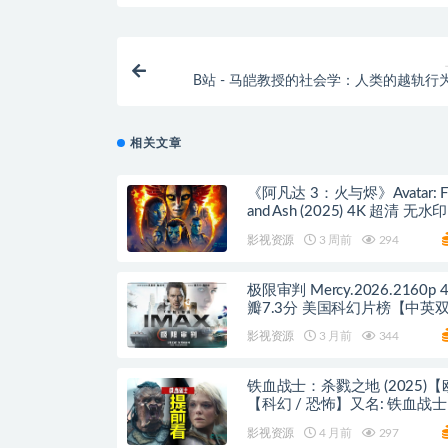
B站 - 马皑教授的社会学：人类的越轨行
相关文章
《阿凡达 3：火与烬》Avatar: Fi
and Ash (2025) 4K 超清 无水
双语字幕 百度/夸克网盘下载
影视资源
3 周前
294
极限审判 Mercy.2026.2160p 
瓣7.3分 美国科幻片榜【中英
百度/迅雷网盘
影视资源
3 月前
344
铁血战士：杀戮之地 (2025)
【科幻 / 恐怖】又名: 铁血战
荒厮杀 百度/夸克网盘
影视资源
4 月前
297