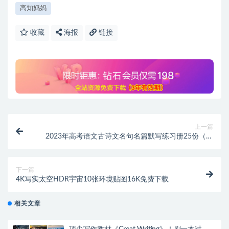
高知妈妈
收藏
海报
链接
上一篇
2023年高考语文古诗文名句名篇默写练习册25份（统
编版全五册）+ 高中语文必背古诗文72篇
下一篇
4K写实太空HDR宇宙10张环境贴图16K免费下载
相关文章