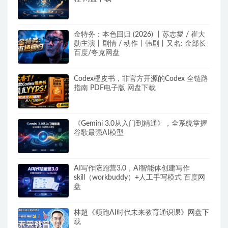
金特务：本色回归 (2026) 丨苏志燮 / 崔大
勋主演丨剧情 / 动作丨韩剧丨又名: 金部长
百度/夸克网盘
Codex橙皮书，非官方开源的Codex 全链路
指南 PDF电子版 网盘下载
《Gemini 3.0从入门到精通》，全系统掌握
谷歌最强AI模型
AI写作陪跑营3.0，Ai智能体创建写作
skill（workbuddy）+人工手写模式 百度网
盘
林超《领跑AI时代未来教育通识课》网盘下
载