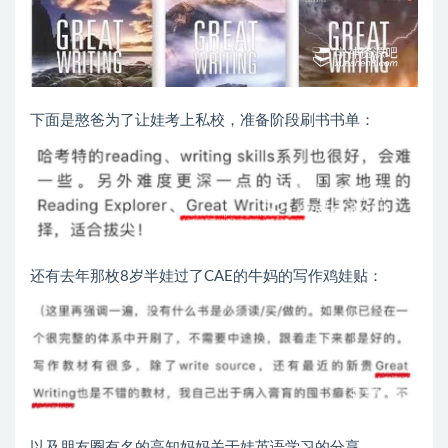
下面是憨爸为了让娃考上私校，准备阶段刷书书单：
还有去年那枚8岁半娃过了CAE的牛妈的写作鸡娃贴：
以及朋友圈有名的高知妈妈关于娃英语学习的分享。