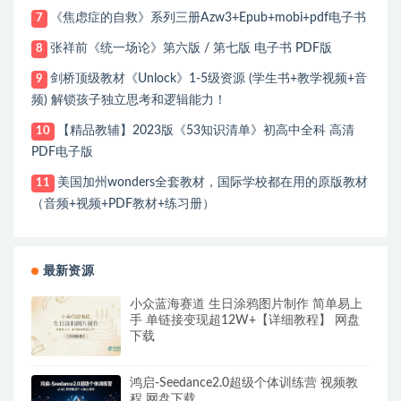
《焦虑症的自救》系列三册Azw3+Epub+mobi+pdf电子书
7
张祥前《统一场论》第六版 / 第七版 电子书 PDF版
8
剑桥顶级教材《Unlock》1-5级资源 (学生书+教学视频+音
9
频) 解锁孩子独立思考和逻辑能力！
【精品教辅】2023版《53知识清单》初高中全科 高清
10
PDF电子版
美国加州wonders全套教材，国际学校都在用的原版教材
11
（音频+视频+PDF教材+练习册）
最新资源
小众蓝海赛道 生日涂鸦图片制作 简单易上
手 单链接变现超12W+【详细教程】 网盘
下载
鸿启-Seedance2.0超级个体训练营 视频教
程 网盘下载