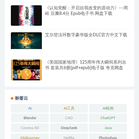
《认知觉醒：开启自我改变的原动力》---周
岭 豆瓣8.4分 Epub电子书 网盘下载
艾尔登法环数字豪华版全DLC官方中文下载
《美国国家地理》125周年伟大瞬间系列丛
书 套装共6册[pdf+epub]电子版 夸克网盘
标签云
AI
AI工具
AI绘画
Blender
C4D
ChatGPT
Cinema 4D
DeepSeek
Java
Midjourney
Netflix
Photoshop