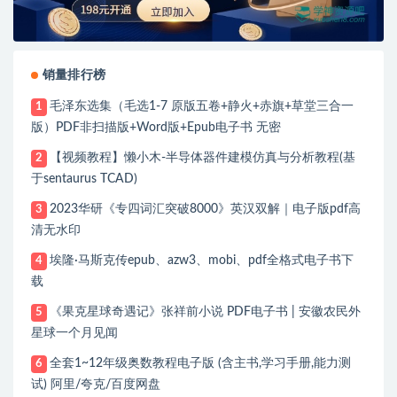
销量排行榜
毛泽东选集（毛选1-7 原版五卷+静火+赤旗+草堂三合一
1
版）PDF非扫描版+Word版+Epub电子书 无密
【视频教程】懒小木-半导体器件建模仿真与分析教程(基
2
于sentaurus TCAD)
2023华研《专四词汇突破8000》英汉双解｜电子版pdf高
3
清无水印
埃隆·马斯克传epub、azw3、mobi、pdf全格式电子书下
4
载
《果克星球奇遇记》张祥前小说 PDF电子书 | 安徽农民外
5
星球一个月见闻
全套1~12年级奥数教程电子版 (含主书,学习手册,能力测
6
试) 阿里/夸克/百度网盘