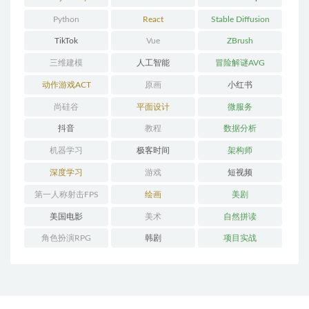
Python
React
Stable Diffusion
TikTok
Vue
ZBrush
三维建模
人工智能
冒险解谜AVG
动作游戏ACT
原画
小红书
尚硅谷
平面设计
微服务
抖音
教程
数据分析
机器学习
极客时间
架构师
深度学习
游戏
短视频
第一人称射击FPS
绘画
美剧
美国电影
美术
自然拼读
角色扮演RPG
韩剧
项目实战