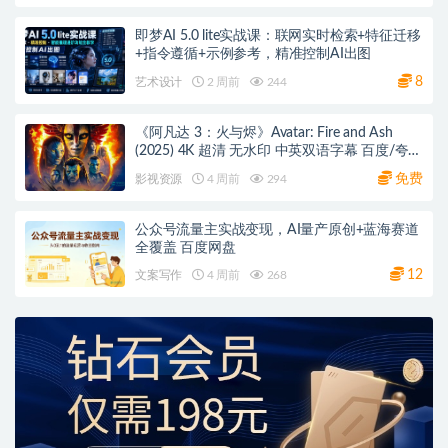
即梦AI 5.0 lite实战课：联网实时检索+特征迁移
+指令遵循+示例参考，精准控制AI出图
8
艺术设计
2 周前
244
《阿凡达 3：火与烬》Avatar: Fire and Ash
(2025) 4K 超清 无水印 中英双语字幕 百度/夸克
网盘下载
免费
影视资源
4 周前
294
公众号流量主实战变现，AI量产原创+蓝海赛道
全覆盖 百度网盘
12
文案写作
4 周前
268