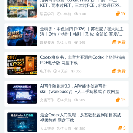
顶尖写作教材《Great Writing》！刷一本过
KET，两本过PET，三本过FCE，轻松碾压99%
的英文写作书！
19
语言学习
3 年前
1.0K
金特务：本色回归 (2026) 丨苏志燮 / 崔大勋主
演丨剧情 / 动作丨韩剧丨又名: 金部长 百度/夸
克网盘
免费
影视资源
2 天前
348
Codex橙皮书，非官方开源的Codex 全链路指南
PDF电子版 网盘下载
免费
电子书
4 天前
355
AI写作陪跑营3.0，Ai智能体创建写作
skill（workbuddy）+人工手写模式 百度网盘
15
文案写作
4 天前
209
最全Codex入门教程，从基础配置到项目实战
视频教程 网盘下载
5
人工智能
7 天前
380