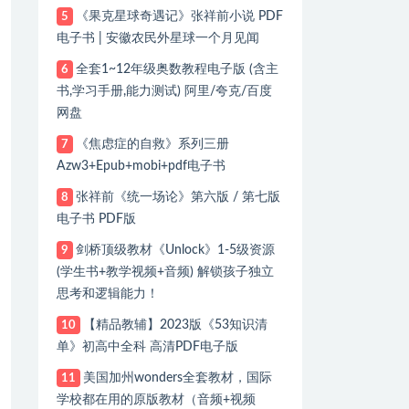
《果克星球奇遇记》张祥前小说 PDF
5
电子书 | 安徽农民外星球一个月见闻
全套1~12年级奥数教程电子版 (含主
6
书,学习手册,能力测试) 阿里/夸克/百度
网盘
《焦虑症的自救》系列三册
7
Azw3+Epub+mobi+pdf电子书
张祥前《统一场论》第六版 / 第七版
8
电子书 PDF版
剑桥顶级教材《Unlock》1-5级资源
9
(学生书+教学视频+音频) 解锁孩子独立
思考和逻辑能力！
【精品教辅】2023版《53知识清
10
单》初高中全科 高清PDF电子版
美国加州wonders全套教材，国际
11
学校都在用的原版教材（音频+视频