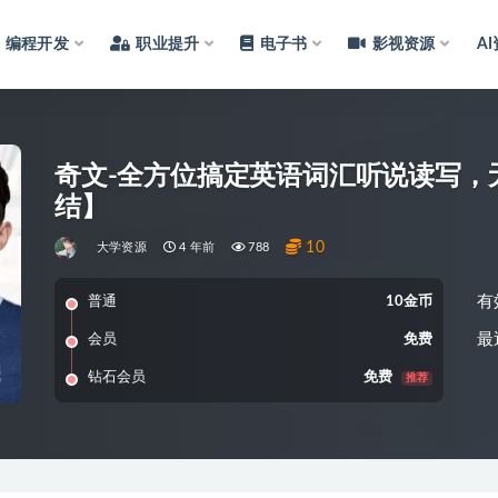
编程开发
职业提升
电子书
影视资源
A
奇文-全方位搞定英语词汇听说读写，
结】
10
大学资源
4 年前
788
有
普通
10金币
最
会员
免费
钻石会员
免费
推荐