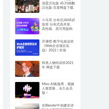
混蛋汉化版 v0.31精翻
汉化版 百度网盘下载
小马哥 分布式JAVA训
练营 分布式高并发、
高性能、高可用架构
三期 完结
开课吧-数字化就业班
《Web企业项目实
战》2022 | 价值
12800 | 完结无密 带
源码课件
韩系人物特训班2021
年 网盘下载
Mivo AI换脸秀，视频
人脸置换，永久会员
版！
在Blender中创建史诗