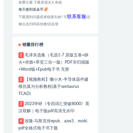
免费注册 下载资源永久有效
每天签到送金币
联系客服
下载遇到问题或者链接失效? 可
(右
侧点击扫码添加微信)反馈
销量排行榜
毛泽东选集（毛选1-7 原版五卷+静
1
火+赤旗+草堂三合一版）PDF非扫描版
+Word版+Epub电子书 无密
【视频教程】懒小木-半导体器件建
2
模仿真与分析教程(基于sentaurus
TCAD)
2023华研《专四词汇突破8000》英
3
汉双解｜电子版pdf高清无水印
埃隆·马斯克传epub、azw3、mobi、
4
pdf全格式电子书下载