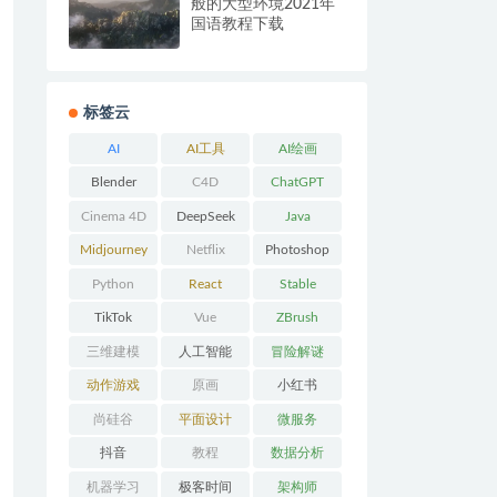
般的大型环境2021年
国语教程下载
标签云
AI
AI工具
AI绘画
Blender
C4D
ChatGPT
Cinema 4D
DeepSeek
Java
Midjourney
Netflix
Photoshop
Python
React
Stable
Diffusion
TikTok
Vue
ZBrush
三维建模
人工智能
冒险解谜
AVG
动作游戏
原画
小红书
ACT
尚硅谷
平面设计
微服务
抖音
教程
数据分析
机器学习
极客时间
架构师