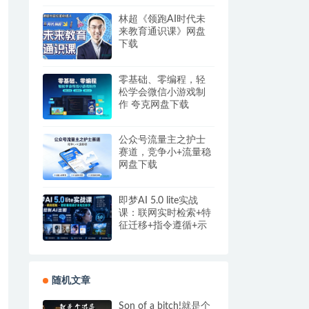
盘
林超《领跑AI时代未
来教育通识课》网盘
下载
零基础、零编程，轻
松学会微信小游戏制
作 夸克网盘下载
公众号流量主之护士
赛道，竞争小+流量稳
网盘下载
即梦AI 5.0 lite实战
课：联网实时检索+特
征迁移+指令遵循+示
例参考，精准控制AI
出图
随机文章
Son of a bitch!就是个