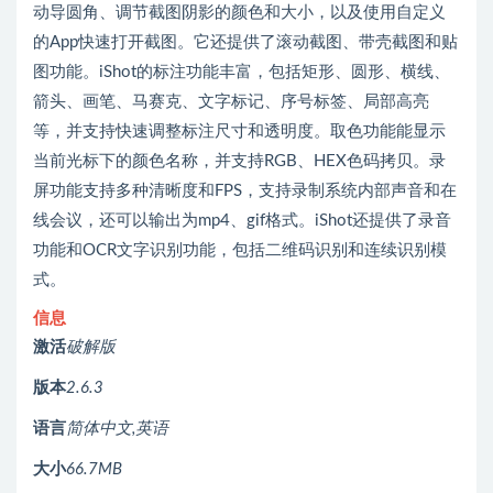
动导圆角、调节截图阴影的颜色和大小，以及使用自定义
的App快速打开截图。它还提供了滚动截图、带壳截图和贴
图功能。iShot的标注功能丰富，包括矩形、圆形、横线、
箭头、画笔、马赛克、文字标记、序号标签、局部高亮
等，并支持快速调整标注尺寸和透明度。取色功能能显示
当前光标下的颜色名称，并支持RGB、HEX色码拷贝。录
屏功能支持多种清晰度和FPS，支持录制系统内部声音和在
线会议，还可以输出为mp4、gif格式。iShot还提供了录音
功能和OCR文字识别功能，包括二维码识别和连续识别模
式。
信息
激活
破解版
版本
2.6.3
语言
简体中文,英语
大小
66.7MB