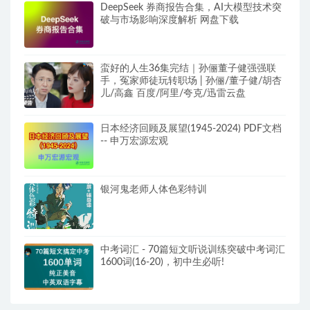
DeepSeek 券商报告合集，AI大模型技术突
破与市场影响深度解析 网盘下载
蛮好的人生36集完结｜孙俪董子健强强联
手，冤家师徒玩转职场 | 孙俪/董子健/胡杏
儿/高鑫 百度/阿里/夸克/迅雷云盘
日本经济回顾及展望(1945-2024) PDF文档
-- 申万宏源宏观
银河鬼老师人体色彩特训
中考词汇 - 70篇短文听说训练突破中考词汇
1600词(16-20)，初中生必听!