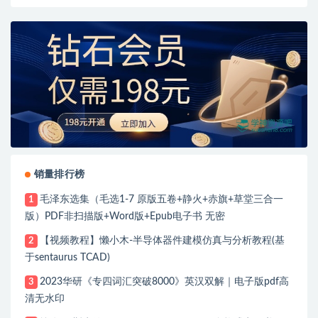
销量排行榜
毛泽东选集（毛选1-7 原版五卷+静火+赤旗+草堂三合一
1
版）PDF非扫描版+Word版+Epub电子书 无密
【视频教程】懒小木-半导体器件建模仿真与分析教程(基
2
于sentaurus TCAD)
2023华研《专四词汇突破8000》英汉双解｜电子版pdf高
3
清无水印