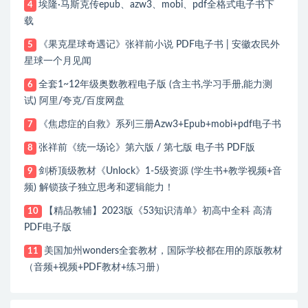
埃隆·马斯克传epub、azw3、mobi、pdf全格式电子书下
4
载
《果克星球奇遇记》张祥前小说 PDF电子书 | 安徽农民外
5
星球一个月见闻
全套1~12年级奥数教程电子版 (含主书,学习手册,能力测
6
试) 阿里/夸克/百度网盘
《焦虑症的自救》系列三册Azw3+Epub+mobi+pdf电子书
7
张祥前《统一场论》第六版 / 第七版 电子书 PDF版
8
剑桥顶级教材《Unlock》1-5级资源 (学生书+教学视频+音
9
频) 解锁孩子独立思考和逻辑能力！
【精品教辅】2023版《53知识清单》初高中全科 高清
10
PDF电子版
美国加州wonders全套教材，国际学校都在用的原版教材
11
（音频+视频+PDF教材+练习册）