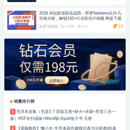
2026 AI短剧漫剧实战营：即梦Seedance2.0+九
宫格分镜，解锁150+行业宣传片精髓 网盘下载
10
直播/短视频
2 周前
333
销量排行榜
毛泽东选集（毛选1-7 原版五卷+静火+赤旗+草堂三合一
1
版）PDF非扫描版+Word版+Epub电子书 无密
【视频教程】懒小木-半导体器件建模仿真与分析教程(基
2