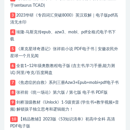
于sentaurus TCAD)
2023华研《专四词汇突破8000》英汉双解｜电子版pdf高
3
清无水印
埃隆·马斯克传epub、azw3、mobi、pdf全格式电子书下
4
载
《果克星球奇遇记》张祥前小说 PDF电子书 | 安徽农民外
5
星球一个月见闻
全套1~12年级奥数教程电子版 (含主书,学习手册,能力测
6
试) 阿里/夸克/百度网盘
《焦虑症的自救》系列三册Azw3+Epub+mobi+pdf电子书
7
张祥前《统一场论》第六版 / 第七版 电子书 PDF版
8
剑桥顶级教材《Unlock》1-5级资源 (学生书+教学视频+音
9
频) 解锁孩子独立思考和逻辑能力！
【精品教辅】2023版《53知识清单》初高中全科 高清
10
PDF电子版