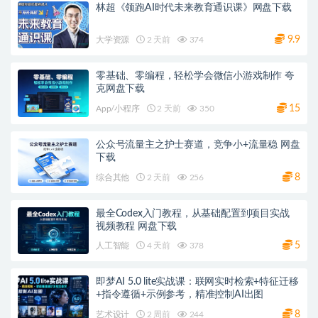
林超《领跑AI时代未来教育通识课》网盘下载
9.9
大学资源
2 天前
374
零基础、零编程，轻松学会微信小游戏制作 夸
克网盘下载
15
App/小程序
2 天前
350
公众号流量主之护士赛道，竞争小+流量稳 网盘
下载
8
综合其他
2 天前
256
最全Codex入门教程，从基础配置到项目实战
视频教程 网盘下载
5
人工智能
4 天前
378
即梦AI 5.0 lite实战课：联网实时检索+特征迁移
+指令遵循+示例参考，精准控制AI出图
8
艺术设计
2 周前
244