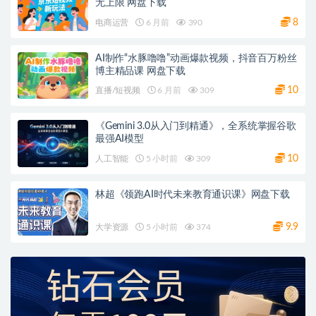
无上限 网盘下载
8
电商运营
6 月前
390
AI制作“水豚噜噜”动画爆款视频，抖音百万粉丝
博主精品课 网盘下载
10
直播/短视频
6 月前
309
《Gemini 3.0从入门到精通》，全系统掌握谷歌
最强AI模型
10
人工智能
5 小时前
309
林超《领跑AI时代未来教育通识课》网盘下载
9.9
大学资源
5 小时前
374