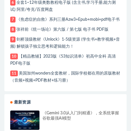
全套1~12年级奥数教程电子版 (含主书,学习手册,能力测
6
试) 阿里/夸克/百度网盘
《焦虑症的自救》系列三册Azw3+Epub+mobi+pdf电子书
7
张祥前《统一场论》第六版 / 第七版 电子书 PDF版
8
剑桥顶级教材《Unlock》1-5级资源 (学生书+教学视频+音
9
频) 解锁孩子独立思考和逻辑能力！
【精品教辅】2023版《53知识清单》初高中全科 高清
10
PDF电子版
美国加州wonders全套教材，国际学校都在用的原版教材
11
（音频+视频+PDF教材+练习册）
最新资源
《Gemini 3.0从入门到精通》，全系统掌握
谷歌最强AI模型