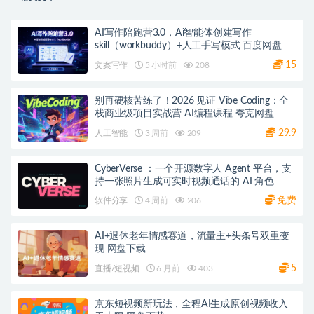
AI写作陪跑营3.0，Ai智能体创建写作
skill（workbuddy）+人工手写模式 百度网盘
15
文案写作
5 小时前
208
别再硬核苦练了！2026 见证 Vibe Coding：全
栈商业级项目实战营 AI编程课程 夸克网盘
29.9
人工智能
3 周前
209
CyberVerse ：一个开源数字人 Agent 平台，支
持一张照片生成可实时视频通话的 AI 角色
免费
软件分享
4 周前
206
AI+退休老年情感赛道，流量主+头条号双重变
现 网盘下载
5
直播/短视频
6 月前
403
京东短视频新玩法，全程AI生成原创视频收入