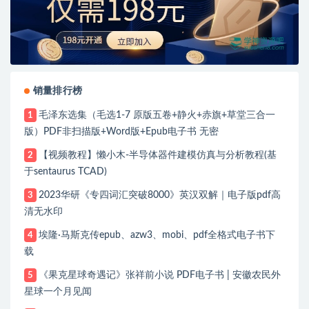
销量排行榜
毛泽东选集（毛选1-7 原版五卷+静火+赤旗+草堂三合一
1
版）PDF非扫描版+Word版+Epub电子书 无密
【视频教程】懒小木-半导体器件建模仿真与分析教程(基
2
于sentaurus TCAD)
2023华研《专四词汇突破8000》英汉双解｜电子版pdf高
3
清无水印
埃隆·马斯克传epub、azw3、mobi、pdf全格式电子书下
4
载
《果克星球奇遇记》张祥前小说 PDF电子书 | 安徽农民外
5
星球一个月见闻