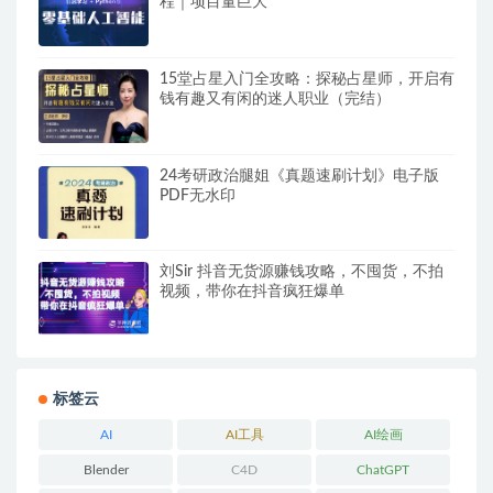
程｜项目量巨大
15堂占星入门全攻略：探秘占星师，开启有
钱有趣又有闲的迷人职业（完结）
24考研政治腿姐《真题速刷计划》电子版
PDF无水印
刘Sir 抖音无货源赚钱攻略，不囤货，不拍
视频，带你在抖音疯狂爆单
标签云
AI
AI工具
AI绘画
Blender
C4D
ChatGPT