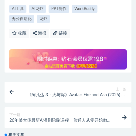
AI工具
AI龙虾
PPT制作
WorkBuddy
办公自动化
龙虾
收藏
海报
链接
上一篇
《阿凡达 3：火与烬》Avatar: Fire and Ash (2025) 4K
超清 无水印 中英双语字幕 百度/夸克网盘下载
下一篇
26年某大佬最新Ai漫剧陪跑课程，普通人从零开始做AI
漫剧，副业月入2W+
相关文章