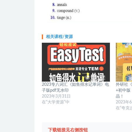
相关课程/资源
2023专八词汇《如鱼得水记单词》电
外研社
子版pdf无水印
+初中版
2023年3月31日
品！
在“大学资源”中
2023年
在“夸克
下载链接见右侧按钮