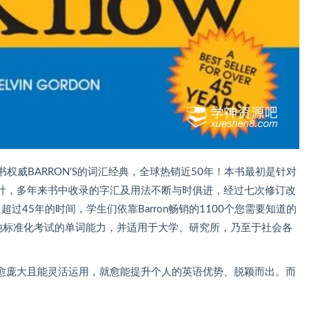
为英语学习用书权威BARRON’S的词汇经典，全球热销近50年！本书最初是针对
计，多年来书中收录的字汇及用法不断与时俱进，经过七次修订改
超过45年的时间，学生们依靠Barron畅销的1100个您需要知道的
其他标准化考试的单词能力，并适用于大学、研究所，乃至于社会各
愈庞大且能灵活运用，就愈能提升个人的英语优势、脱颖而出。而