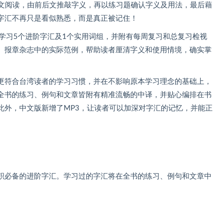
ow透过每日的短文阅读，由前后文推敲字义，再以练习题确认字义及用法，最后藉
字汇不再只是看似熟悉，而是真正被记住！
学习5个进阶字汇及1个实用词组，并附有每周复习和总复习检视
、报章杂志中的实际范例，帮助读者厘清字义和使用情境，确实掌
更符合台湾读者的学习习惯，并在不影响原本学习理念的基础上，
全书的练习、例句和文章皆附有精准流畅的中译，并贴心编排在书
此外，中文版新增了MP3，让读者可以加深对字汇的记忆，并能正
积必备的进阶字汇。学习过的字汇将在全书的练习、例句和文章中