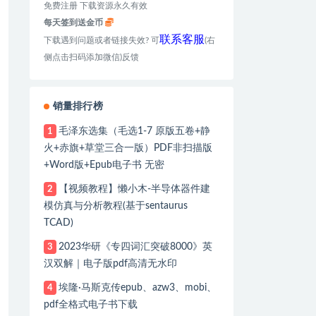
免费注册 下载资源永久有效
每天签到送金币
联系客服
下载遇到问题或者链接失效? 可
(右
侧点击扫码添加微信)反馈
销量排行榜
毛泽东选集（毛选1-7 原版五卷+静
1
火+赤旗+草堂三合一版）PDF非扫描版
+Word版+Epub电子书 无密
【视频教程】懒小木-半导体器件建
2
模仿真与分析教程(基于sentaurus
TCAD)
2023华研《专四词汇突破8000》英
3
汉双解｜电子版pdf高清无水印
埃隆·马斯克传epub、azw3、mobi、
4
pdf全格式电子书下载