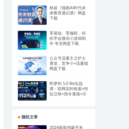
盘
林超《领跑AI时代未
来教育通识课》网盘
下载
零基础、零编程，轻
松学会微信小游戏制
作 夸克网盘下载
公众号流量主之护士
赛道，竞争小+流量稳
网盘下载
即梦AI 5.0 lite实战
课：联网实时检索+特
征迁移+指令遵循+示
例参考，精准控制AI
出图
随机文章
2024最新鸿蒙开发