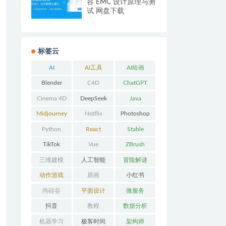
容 EMC 设计原理与测
试 网盘下载
标签云
AI
AI工具
AI绘画
Blender
C4D
ChatGPT
Cinema 4D
DeepSeek
Java
Midjourney
Netflix
Photoshop
Python
React
Stable
Diffusion
TikTok
Vue
ZBrush
三维建模
人工智能
冒险解谜
AVG
动作游戏
原画
小红书
ACT
尚硅谷
平面设计
微服务
抖音
教程
数据分析
机器学习
极客时间
架构师