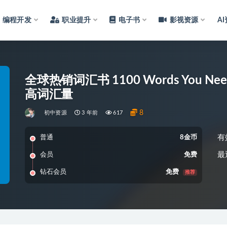
编程开发
职业提升
电子书
影视资源
A
全球热销词汇书 1100 Words You Ne
高词汇量
8
初中资源
3 年前
617
有
普通
8金币
最
会员
免费
钻石会员
免费
推荐