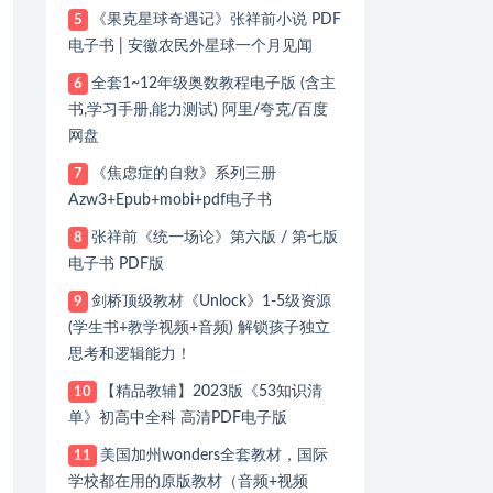
《果克星球奇遇记》张祥前小说 PDF
5
电子书 | 安徽农民外星球一个月见闻
全套1~12年级奥数教程电子版 (含主
6
书,学习手册,能力测试) 阿里/夸克/百度
网盘
《焦虑症的自救》系列三册
7
Azw3+Epub+mobi+pdf电子书
张祥前《统一场论》第六版 / 第七版
8
电子书 PDF版
剑桥顶级教材《Unlock》1-5级资源
9
(学生书+教学视频+音频) 解锁孩子独立
思考和逻辑能力！
【精品教辅】2023版《53知识清
10
单》初高中全科 高清PDF电子版
美国加州wonders全套教材，国际
11
学校都在用的原版教材（音频+视频