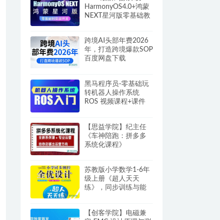
HarmonyOS4.0+鸿蒙
NEXT星河版零基础教
程
跨境AI头部年费2026
年，打造跨境爆款SOP
百度网盘下载
黑马程序员-零基础玩
转机器人操作系统
ROS 视频课程+课件
+源码
【思益学院】纪主任
《车神陪跑：拼多多
系统化课程》
苏教版小学数学1-6年
级上册《超人天天
练》，同步训练与能
力提升 夸克网盘
【创客学院】电磁兼