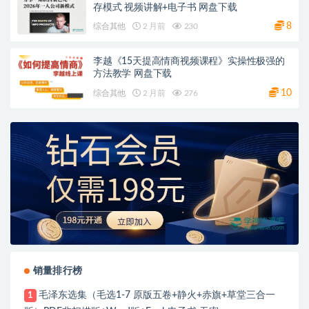
存模式 视频讲解+电子书 网盘下载
8
综合其他
2 月前
230
李越《15天提高情商视频课程》实操性极强的
方法教学 网盘下载
10
综合其他
2 月前
276
销量排行榜
毛泽东选集（毛选1-7 原版五卷+静火+赤旗+草堂三合一
1