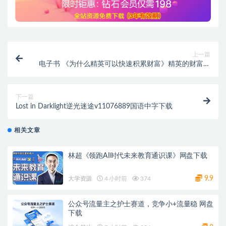
上一篇
电子书 《为什么精英可以快速积累财富》精英的财富思
维为何更胜一筹？
下一篇
Lost in Darklight逆光迷途v11076889国语中字下载
相关文章
林超《领跑AI时代未来教育通识课》网盘下载
9.9
大学资源
4 小时前
374
公众号流量主之护士赛道，竞争小+流量稳 网盘
下载