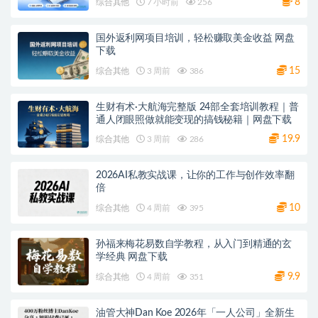
8
综合其他
7 小时前
256
国外返利网项目培训，轻松赚取美金收益 网盘
下载
15
综合其他
3 周前
386
生财有术·大航海完整版 24部全套培训教程｜普
通人闭眼照做就能变现的搞钱秘籍｜网盘下载
19.9
综合其他
3 周前
286
2026AI私教实战课，让你的工作与创作效率翻
倍
10
综合其他
4 周前
395
孙福来梅花易数自学教程，从入门到精通的玄
学经典 网盘下载
9.9
综合其他
4 周前
351
油管大神Dan Koe 2026年「一人公司」全新生