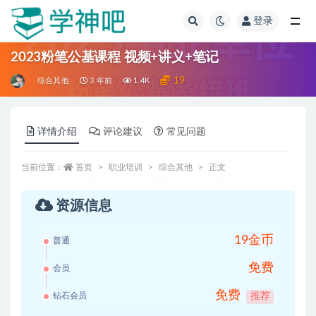
登录
全部
2023粉笔公基课程 视频+讲义+笔记
19
综合其他
3 年前
1.4K
详情介绍
评论建议
常见问题
当前位置：
首页
职业培训
综合其他
正文
资源信息
19金币
普通
免费
会员
免费
钻石会员
推荐