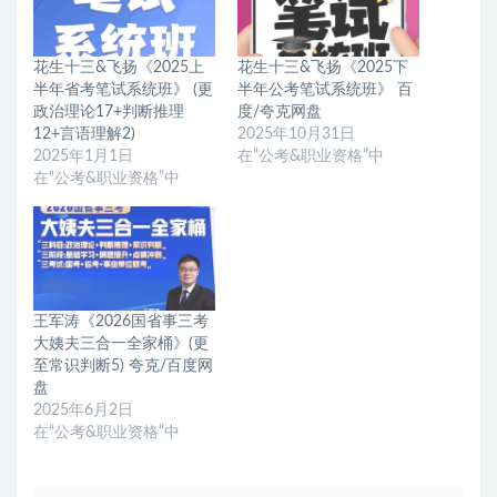
花生十三&飞扬《2025上
花生十三&飞扬《2025下
半年省考笔试系统班》 (更
半年公考笔试系统班》 百
政治理论17+判断推理
度/夸克网盘
12+言语理解2)
2025年10月31日
2025年1月1日
在“公考&职业资格”中
在“公考&职业资格”中
王军涛《2026国省事三考
大姨夫三合一全家桶》(更
至常识判断5) 夸克/百度网
盘
2025年6月2日
在“公考&职业资格”中