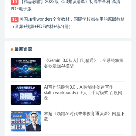
【精品教辅】2023版《53知识清单》初高中全科 高清
10
PDF电子版
美国加州wonders全套教材，国际学校都在用的原版教材
11
（音频+视频+PDF教材+练习册）
最新资源
《Gemini 3.0从入门到精通》，全系统掌握
谷歌最强AI模型
AI写作陪跑营3.0，Ai智能体创建写作
skill（workbuddy）+人工手写模式 百度网
盘
林超《领跑AI时代未来教育通识课》网盘下
载