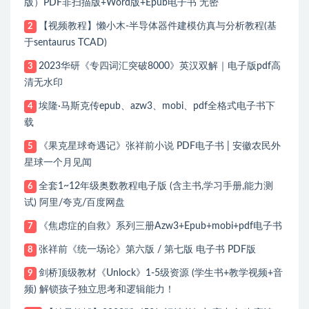
版）PDF非扫描版+Word版+Epub电子书 无密
【视频教程】懒小木-半导体器件建模仿真与分析教程(基
2
于sentaurus TCAD)
2023华研《专四词汇突破8000》英汉双解｜电子版pdf高
3
清无水印
埃隆·马斯克传epub、azw3、mobi、pdf全格式电子书下
4
载
《果克星球奇遇记》张祥前小说 PDF电子书 | 安徽农民外
5
星球一个月见闻
全套1~12年级奥数教程电子版 (含主书,学习手册,能力测
6
试) 阿里/夸克/百度网盘
《焦虑症的自救》系列三册Azw3+Epub+mobi+pdf电子书
7
张祥前《统一场论》第六版 / 第七版 电子书 PDF版
8
剑桥顶级教材《Unlock》1-5级资源 (学生书+教学视频+音
9
频) 解锁孩子独立思考和逻辑能力！