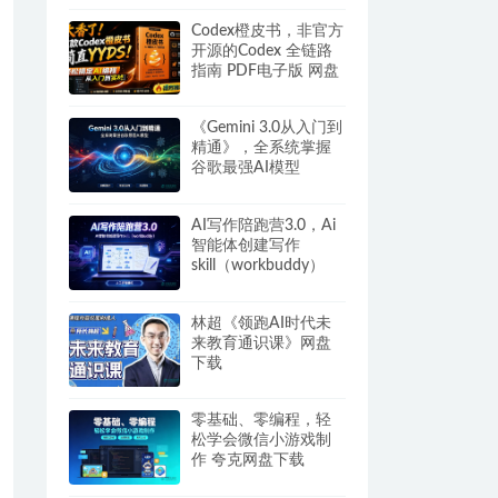
Codex橙皮书，非官方
开源的Codex 全链路
指南 PDF电子版 网盘
下载
《Gemini 3.0从入门到
精通》，全系统掌握
谷歌最强AI模型
AI写作陪跑营3.0，Ai
智能体创建写作
skill（workbuddy）
+人工手写模式 百度网
盘
林超《领跑AI时代未
来教育通识课》网盘
下载
零基础、零编程，轻
松学会微信小游戏制
作 夸克网盘下载