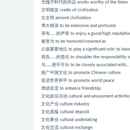
无愧于时代的作品 works worthy of the times
文明摇篮 cradle of civilization
古文明 ancient civilization
博大精深 to be extensive and profound
享有……的声誉 to enjoy a good/high reputation
被誉为 to be honored/crowned as
占据重要地位 to play a significant role; to have/ 
肩负……的责任 to shoulder the responsibility of
与……密不可分 to be closely associated with…
推广中国文化 to promote Chinese culture
促进世界和平 to promote world peace
增进友谊 to enhance friendship
文化娱乐活动 cultural and amusement activitie
文化产业 culture industry
文化底蕴 cultural deposit
文化事业 cultural undertaking
文化交流 cultural exchange