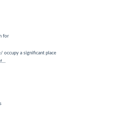
 for
occupy a significant place
...
s