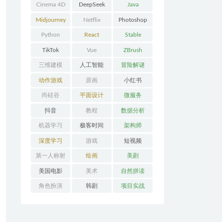
Cinema 4D
DeepSeek
Java
Midjourney
Netflix
Photoshop
Python
React
Stable
Diffusion
TikTok
Vue
ZBrush
三维建模
人工智能
冒险解谜
AVG
动作游戏
原画
小红书
ACT
尚硅谷
平面设计
微服务
抖音
教程
数据分析
机器学习
极客时间
架构师
深度学习
游戏
短视频
第一人称射
绘画
美剧
击FPS
美国电影
美术
自然拼读
角色扮演
韩剧
项目实战
RPG