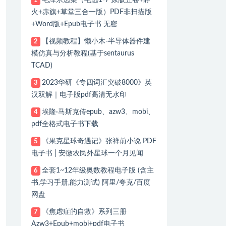
毛泽东选集（毛选1-7 原版五卷+静
1
火+赤旗+草堂三合一版）PDF非扫描版
+Word版+Epub电子书 无密
【视频教程】懒小木-半导体器件建
2
模仿真与分析教程(基于sentaurus
TCAD)
2023华研《专四词汇突破8000》英
3
汉双解｜电子版pdf高清无水印
埃隆·马斯克传epub、azw3、mobi、
4
pdf全格式电子书下载
《果克星球奇遇记》张祥前小说 PDF
5
电子书 | 安徽农民外星球一个月见闻
全套1~12年级奥数教程电子版 (含主
6
书,学习手册,能力测试) 阿里/夸克/百度
网盘
《焦虑症的自救》系列三册
7
Azw3+Epub+mobi+pdf电子书