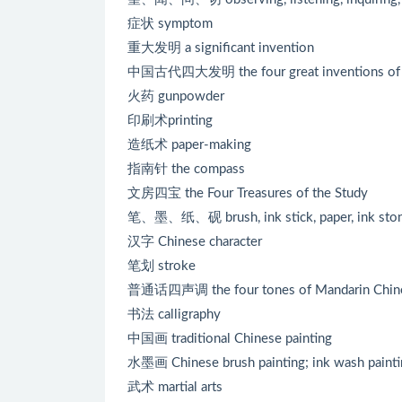
症状 symptom
重大发明 a significant invention
中国古代四大发明 the four great inventions of a
火药 gunpowder
印刷术printing
造纸术 paper-making
指南针 the compass
文房四宝 the Four Treasures of the Study
笔、墨、纸、砚 brush, ink stick, paper, ink sto
汉字 Chinese character
笔划 stroke
普通话四声调 the four tones of Mandarin Chin
书法 calligraphy
中国画 traditional Chinese painting
水墨画 Chinese brush painting; ink wash painti
武术 martial arts