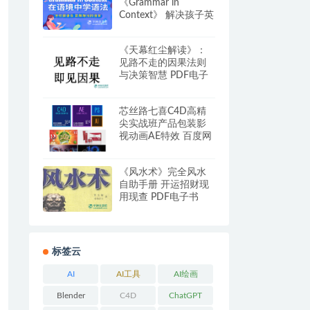
《Grammar in
Context》 解决孩子英
语语法学习问题 (第七
版教材+音频+答案全)
《天幕红尘解读》：
见路不走的因果法则
与决策智慧 PDF电子
书 网盘下载
芯丝路七喜C4D高精
尖实战班产品包装影
视动画AE特效 百度网
盘下载
《风水术》完全风水
自助手册 开运招财现
用现查 PDF电子书
305页 网盘下载
标签云
AI
AI工具
AI绘画
Blender
C4D
ChatGPT