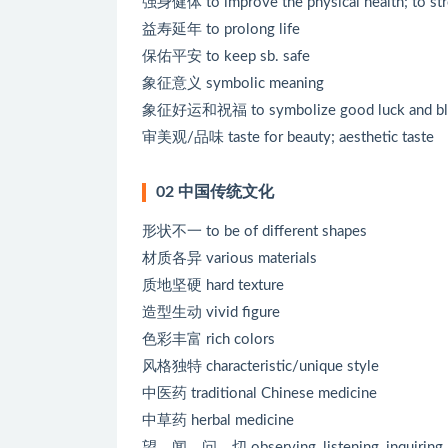
强身健体 to improve the physical health; to st
益寿延年 to prolong life
保佑平安 to keep sb. safe
象征意义 symbolic meaning
象征好运和祝福 to symbolize good luck and bl
审美观/品味 taste for beauty; aesthetic taste
02 中国传统文化
形状不一 to be of different shapes
材质各异 various materials
质地坚硬 hard texture
造型生动 vivid figure
色彩丰富 rich colors
风格独特 characteristic/unique style
中医药 traditional Chinese medicine
中草药 herbal medicine
望、闻、问、切 observing, listening, inquiring, 