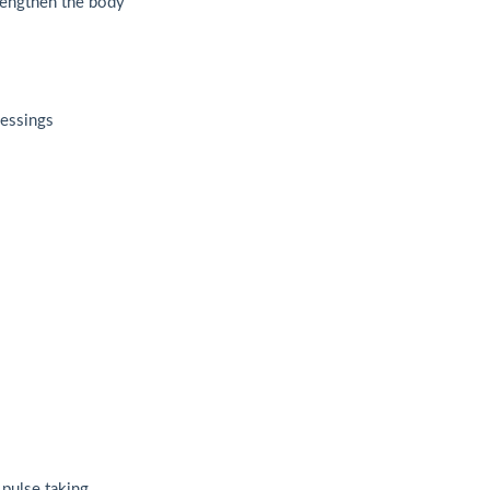
rengthen the body
essings
pulse taking