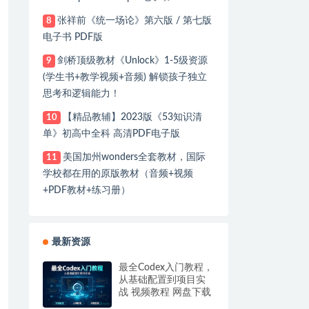
张祥前《统一场论》第六版 / 第七版
8
电子书 PDF版
剑桥顶级教材《Unlock》1-5级资源
9
(学生书+教学视频+音频) 解锁孩子独立
思考和逻辑能力！
【精品教辅】2023版《53知识清
10
单》初高中全科 高清PDF电子版
美国加州wonders全套教材，国际
11
学校都在用的原版教材（音频+视频
+PDF教材+练习册）
最新资源
最全Codex入门教程，
从基础配置到项目实
战 视频教程 网盘下载