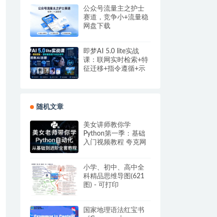
公众号流量主之护士
赛道，竞争小+流量稳
网盘下载
即梦AI 5.0 lite实战
课：联网实时检索+特
征迁移+指令遵循+示
例参考，精准控制AI
出图
随机文章
美女讲师教你学
Python第一季：基础
入门视频教程 夸克网
盘
小学、初中、高中全
科精品思维导图(621
图) - 可打印
国家地理语法红宝书