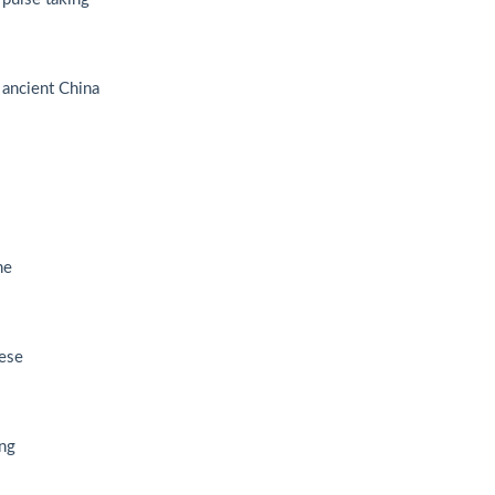
ncient China
ne
ese
ng