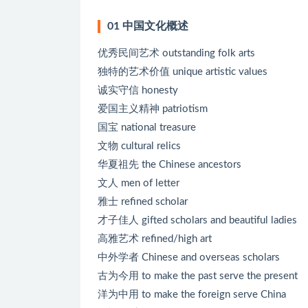
01 中国文化概述
优秀民间艺术 outstanding folk arts
独特的艺术价值 unique artistic values
诚实守信 honesty
爱国主义精神 patriotism
国宝 national treasure
文物 cultural relics
华夏祖先 the Chinese ancestors
文人 men of letter
雅士 refined scholar
才子佳人 gifted scholars and beautiful ladies
高雅艺术 refined/high art
中外学者 Chinese and overseas scholars
古为今用 to make the past serve the present
洋为中用 to make the foreign serve China