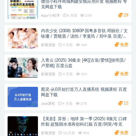
微信小程序商城构建全栈应用开发 视频教程 夸
克网盘下载
29
App/小程序
8 月前
258
内衣少女 (2008) 1080P 国粤多音轨 邓丽欣 / 文
咏珊 / 贾晓晨 / 汤怡 / 李曼筠 / 郑中基 百度/阿
里/夸克网盘
免费
影视资源
9 月前
269
入青云 (2025) 36集全 [4K][古装/爱情][侯明昊/
卢昱晓] 百度云盘
免费
影视资源
9 月前
315
图灵-从0开始打造万人直播系统 视频课程 百度
网盘下载
15
Java课程
9 月前
278
【美剧】异形：地球 第一季 (2025) 8集完 口碑
炸裂 超预期水准再创科幻巅 百度/阿里/夸克
免费
影视资源
10 月前
496