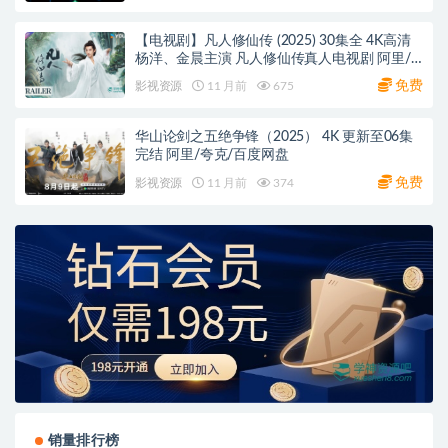
【电视剧】凡人修仙传 (2025) 30集全 4K高清
杨洋、金晨主演 凡人修仙传真人电视剧 阿里/
夸克/百度网盘
免费
影视资源
11 月前
675
华山论剑之五绝争锋（2025） 4K 更新至06集
完结 阿里/夸克/百度网盘
免费
影视资源
11 月前
374
销量排行榜