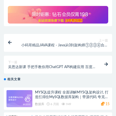
上一篇
小码哥精品JAVA课程 - Java从0到架构师①②③④合辑
视频+资料(85G)
下一篇
吴恩达新课 手把手教你用ChatGPT API构建应用 百度网
盘
相关文章
MYSQL提升课程 全面讲解MYSQL架构设计, 打
造扛得住MySQL数据库架构｜带源代码 夸克网
盘
15
数据库
6 月前
949