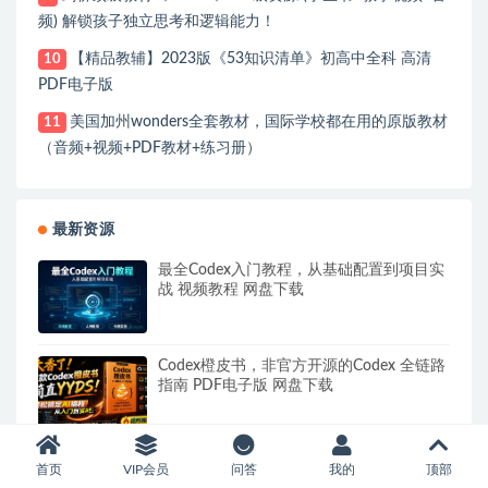
频) 解锁孩子独立思考和逻辑能力！
【精品教辅】2023版《53知识清单》初高中全科 高清
10
PDF电子版
美国加州wonders全套教材，国际学校都在用的原版教材
11
（音频+视频+PDF教材+练习册）
最新资源
最全Codex入门教程，从基础配置到项目实
战 视频教程 网盘下载
Codex橙皮书，非官方开源的Codex 全链路
指南 PDF电子版 网盘下载
《Gemini 3.0从入门到精通》，全系统掌握
首页
VIP会员
问答
我的
顶部
谷歌最强AI模型