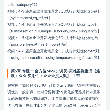
union,subquery等】
视频：4-3 还原企业开发场景之SQL执行计划优化table列
【system,const,eq_ref,ref】
视频：4-4 还原企业开发场景之SQL执行计划优化type列
【fulltext,ref_or_null,unique_subquery,index_subquery等】
视频：4-5 还原企业开发场景之SQL执行计划优化核心列
【possible_keys列、ref列;rows列等】
视频：4-6 还原企业开发场景之SQL执行计划优化extra列
【using index condition,using temporary,using filesort等】
第5章 专题一:全方位MySQL调优-灾难案例重演【难
度：☆☆ 实用性：☆☆☆挑大梁】11 节
在掌握了如何解读sql执行计划之后，我们已经初步掌握sql
调优的一般步骤，此时需要梳理sql优化的思路并针对最常
见的语句整理出调优思路。本章着重讲解常见的慢查询的
优化思路，并且详细分析了常见的join语句，order by语句