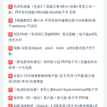
毛泽东选集（毛选1-7 原版五卷+静火+赤旗+草堂三合一
1
版）PDF非扫描版+Word版+Epub电子书 无密
【视频教程】懒小木-半导体器件建模仿真与分析教程(基
2
于sentaurus TCAD)
2023华研《专四词汇突破8000》英汉双解｜电子版pdf高
3
清无水印
埃隆·马斯克传epub、azw3、mobi、pdf全格式电子书下
4
载
《果克星球奇遇记》张祥前小说 PDF电子书 | 安徽农民外
5
星球一个月见闻
全套1~12年级奥数教程电子版 (含主书,学习手册,能力测
6
试) 阿里/夸克/百度网盘
《焦虑症的自救》系列三册Azw3+Epub+mobi+pdf电子书
7
张祥前《统一场论》第六版 / 第七版 电子书 PDF版
8
剑桥顶级教材《Unlock》1-5级资源 (学生书+教学视频+音
9