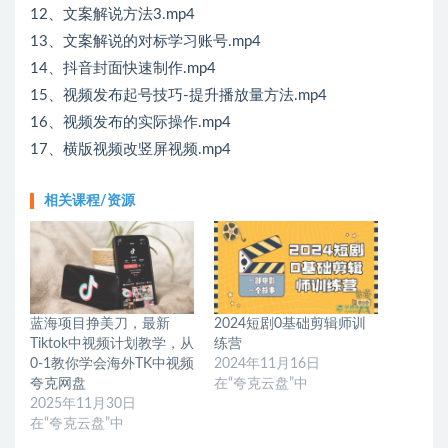
12、文案解说方法3.mp4
13、文案解说的对标学习账号.mp4
14、抖音封面快速制作.mp4
15、视频发布起号技巧-提升播放量方法.mp4
16、视频发布的实际操作.mp4
17、横版视频改竖屏视频.mp4
相关课程/资源
蓝海项目挣美刀，最新
2024短剧0基础剪辑师训
Tiktok中视频计划教学，从
练营
0-1教你学会海外TK中视频
2024年11月16日
夸克网盘
在“夸克云盘”中
2025年11月30日
在“夸克云盘”中