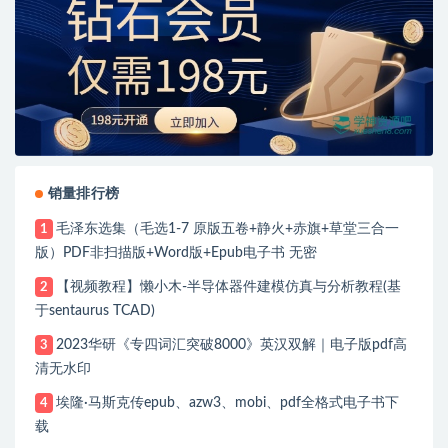
销量排行榜
毛泽东选集（毛选1-7 原版五卷+静火+赤旗+草堂三合一
1
版）PDF非扫描版+Word版+Epub电子书 无密
【视频教程】懒小木-半导体器件建模仿真与分析教程(基
2
于sentaurus TCAD)
2023华研《专四词汇突破8000》英汉双解｜电子版pdf高
3
清无水印
埃隆·马斯克传epub、azw3、mobi、pdf全格式电子书下
4
载