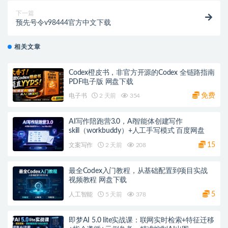
下一篇
预先号令v98444官方中文下载
相关文章
Codex橙皮书，非官方开源的Codex 全链路指南
PDF电子版 网盘下载
免费
电子书
2 天前
354
AI写作陪跑营3.0，Ai智能体创建写作
skill（workbuddy）+人工手写模式 百度网盘
15
文案写作
2 天前
208
最全Codex入门教程，从基础配置到项目实战
视频教程 网盘下载
5
人工智能
5 天前
378
即梦AI 5.0 lite实战课：联网实时检索+特征迁移