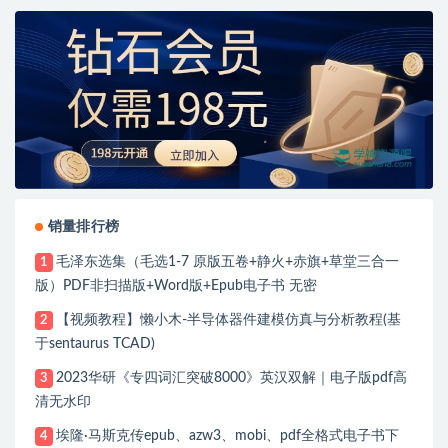
销量排行榜
毛泽东选集（毛选1-7 原版五卷+静火+赤旗+草堂三合一
1
版）PDF非扫描版+Word版+Epub电子书 无密
【视频教程】懒小木-半导体器件建模仿真与分析教程(基
2
于sentaurus TCAD)
2023华研《专四词汇突破8000》英汉双解｜电子版pdf高
3
清无水印
埃隆·马斯克传epub、azw3、mobi、pdf全格式电子书下
4