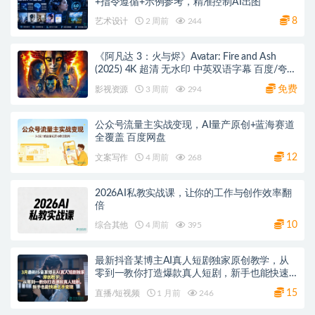
+指令遵循+示例参考，精准控制AI出图
8
艺术设计
2 周前
244
《阿凡达 3：火与烬》Avatar: Fire and Ash
(2025) 4K 超清 无水印 中英双语字幕 百度/夸克
网盘下载
免费
影视资源
3 周前
294
公众号流量主实战变现，AI量产原创+蓝海赛道
全覆盖 百度网盘
12
文案写作
4 周前
268
2026AI私教实战课，让你的工作与创作效率翻
倍
10
综合其他
4 周前
395
最新抖音某博主AI真人短剧独家原创教学，从
零到一教你打造爆款真人短剧，新手也能快速
上手变现
15
直播/短视频
1 月前
246