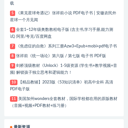
载
《果克星球奇遇记》张祥前小说 PDF电子书 | 安徽农民外
5
星球一个月见闻
全套1~12年级奥数教程电子版 (含主书,学习手册,能力测
6
试) 阿里/夸克/百度网盘
《焦虑症的自救》系列三册Azw3+Epub+mobi+pdf电子书
7
张祥前《统一场论》第六版 / 第七版 电子书 PDF版
8
剑桥顶级教材《Unlock》1-5级资源 (学生书+教学视频+音
9
频) 解锁孩子独立思考和逻辑能力！
【精品教辅】2023版《53知识清单》初高中全科 高清
10
PDF电子版
美国加州wonders全套教材，国际学校都在用的原版教材
11
（音频+视频+PDF教材+练习册）
最新资源