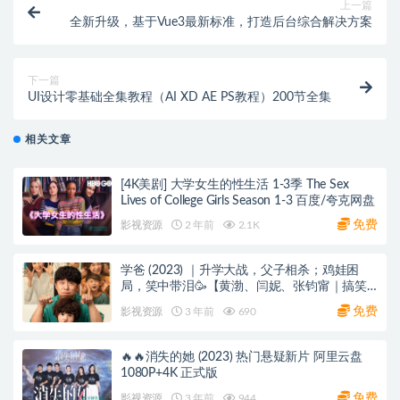
上一篇
全新升级，基于Vue3最新标准，打造后台综合解决方案
下一篇
UI设计零基础全集教程（AI XD AE PS教程）200节全集
相关文章
[4K美剧] 大学女生的性生活 1-3季 The Sex
Lives of College Girls Season 1-3 百度/夸克网盘
免费
影视资源
2 年前
2.1K
学爸 (2023) ｜升学大战，父子相杀；鸡娃困
局，笑中带泪🥳【黄渤、闫妮、张钧甯｜搞笑
喜剧】阿里云盘
免费
影视资源
3 年前
690
🔥🔥消失的她 (2023) 热门悬疑新片 阿里云盘
1080P+4K 正式版
免费
影视资源
3 年前
944