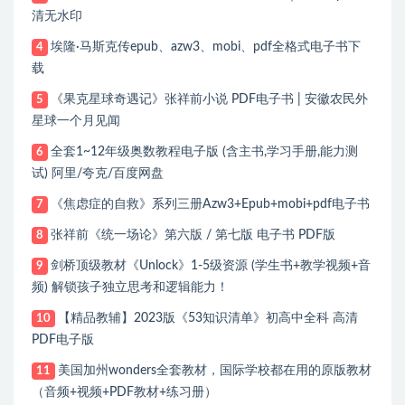
清无水印
埃隆·马斯克传epub、azw3、mobi、pdf全格式电子书下
4
载
《果克星球奇遇记》张祥前小说 PDF电子书 | 安徽农民外
5
星球一个月见闻
全套1~12年级奥数教程电子版 (含主书,学习手册,能力测
6
试) 阿里/夸克/百度网盘
《焦虑症的自救》系列三册Azw3+Epub+mobi+pdf电子书
7
张祥前《统一场论》第六版 / 第七版 电子书 PDF版
8
剑桥顶级教材《Unlock》1-5级资源 (学生书+教学视频+音
9
频) 解锁孩子独立思考和逻辑能力！
【精品教辅】2023版《53知识清单》初高中全科 高清
10
PDF电子版
美国加州wonders全套教材，国际学校都在用的原版教材
11
（音频+视频+PDF教材+练习册）