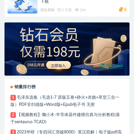
下载
8
综合其他
2 天前
256
销量排行榜
毛泽东选集（毛选1-7 原版五卷+静火+赤旗+草堂三合一
1
版）PDF非扫描版+Word版+Epub电子书 无密
【视频教程】懒小木-半导体器件建模仿真与分析教程(基
2
于sentaurus TCAD)
2023华研《专四词汇突破8000》英汉双解｜电子版pdf高
3