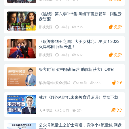
《黑镜》第六季1~5集 黑镜宇宙新篇章 - 阿里云
盘资源
免费
影视资源
3 年前
906
《欢迎来到王之国》大美女林允儿主演！2023
火爆韩剧 阿里云盘！
免费
影视资源
3 年前
602
极客时间 架构师训练营 助你斩获大厂Offer
29
架构/运维/安全/测试
3 年前
656
林超《领跑AI时代未来教育通识课》网盘下载
9.9
大学资源
2 天前
374
公众号流量主之护士赛道，竞争小+流量稳 网盘