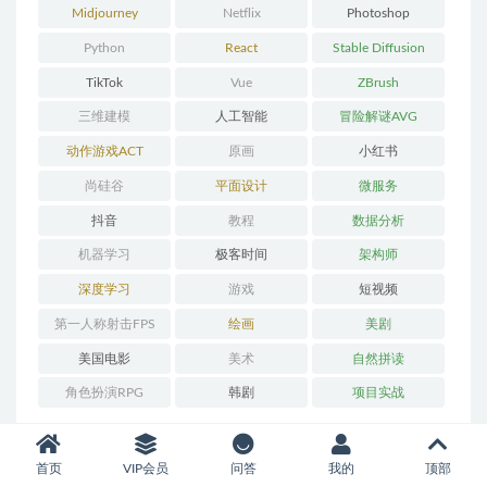
Midjourney
Netflix
Photoshop
Python
React
Stable Diffusion
TikTok
Vue
ZBrush
三维建模
人工智能
冒险解谜AVG
动作游戏ACT
原画
小红书
尚硅谷
平面设计
微服务
抖音
教程
数据分析
机器学习
极客时间
架构师
深度学习
游戏
短视频
第一人称射击FPS
绘画
美剧
美国电影
美术
自然拼读
角色扮演RPG
韩剧
项目实战
首页
VIP会员
问答
我的
顶部