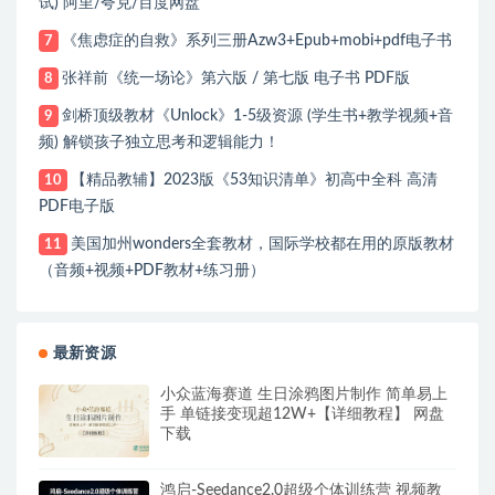
试) 阿里/夸克/百度网盘
《焦虑症的自救》系列三册Azw3+Epub+mobi+pdf电子书
7
张祥前《统一场论》第六版 / 第七版 电子书 PDF版
8
剑桥顶级教材《Unlock》1-5级资源 (学生书+教学视频+音
9
频) 解锁孩子独立思考和逻辑能力！
【精品教辅】2023版《53知识清单》初高中全科 高清
10
PDF电子版
美国加州wonders全套教材，国际学校都在用的原版教材
11
（音频+视频+PDF教材+练习册）
最新资源
小众蓝海赛道 生日涂鸦图片制作 简单易上
手 单链接变现超12W+【详细教程】 网盘
下载
鸿启-Seedance2.0超级个体训练营 视频教