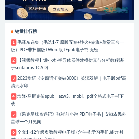
销量排行榜
毛泽东选集（毛选1-7 原版五卷+静火+赤旗+草堂三合一
1
版）PDF非扫描版+Word版+Epub电子书 无密
【视频教程】懒小木-半导体器件建模仿真与分析教程(基
2
于sentaurus TCAD)
2023华研《专四词汇突破8000》英汉双解｜电子版pdf高
3
清无水印
埃隆·马斯克传epub、azw3、mobi、pdf全格式电子书下
4
载
《果克星球奇遇记》张祥前小说 PDF电子书 | 安徽农民外
5
星球一个月见闻
全套1~12年级奥数教程电子版 (含主书,学习手册,能力测
6