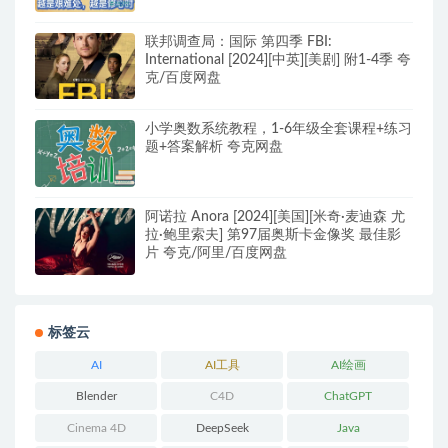
联邦调查局：国际 第四季 FBI:
International [2024][中英][美剧] 附1-4季 夸
克/百度网盘
小学奥数系统教程，1-6年级全套课程+练习
题+答案解析 夸克网盘
阿诺拉 Anora [2024][美国][米奇·麦迪森 尤
拉·鲍里索夫] 第97届奥斯卡金像奖 最佳影
片 夸克/阿里/百度网盘
标签云
AI
AI工具
AI绘画
Blender
C4D
ChatGPT
Cinema 4D
DeepSeek
Java