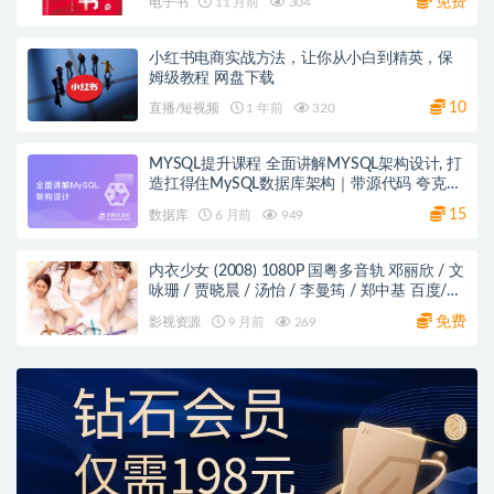
免费
电子书
11 月前
304
小红书电商实战方法，让你从小白到精英，保
姆级教程 网盘下载
10
直播/短视频
1 年前
320
MYSQL提升课程 全面讲解MYSQL架构设计, 打
造扛得住MySQL数据库架构｜带源代码 夸克网
盘
15
数据库
6 月前
949
内衣少女 (2008) 1080P 国粤多音轨 邓丽欣 / 文
咏珊 / 贾晓晨 / 汤怡 / 李曼筠 / 郑中基 百度/阿
里/夸克网盘
免费
影视资源
9 月前
269