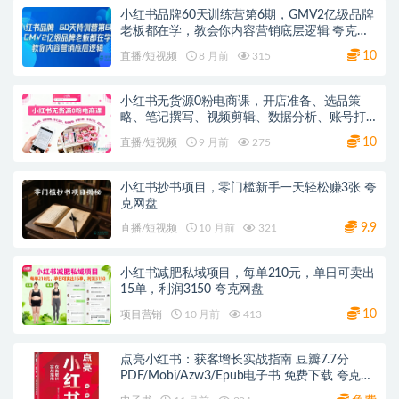
小红书品牌60天训练营第6期，GMV2亿级品牌
老板都在学，教会你内容营销底层逻辑 夸克网
盘
10
直播/短视频
8 月前
315
小红书无货源0粉电商课，开店准备、选品策
略、笔记撰写、视频剪辑、数据分析、账号打
造、资料文档
10
直播/短视频
9 月前
275
小红书抄书项目，零门槛新手一天轻松赚3张 夸
克网盘
9.9
直播/短视频
10 月前
321
小红书减肥私域项目，每单210元，单日可卖出
15单，利润3150 夸克网盘
10
项目营销
10 月前
413
点亮小红书：获客增长实战指南 豆瓣7.7分
PDF/Mobi/Azw3/Epub电子书 免费下载 夸克网
盘