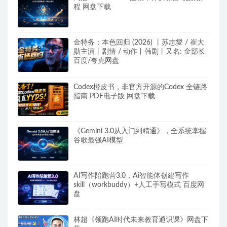
程 网盘下载
金特务：本色回归 (2026) 丨苏志燮 / 崔大
勋主演丨剧情 / 动作丨韩剧丨又名: 金部长
百度/夸克网盘
Codex橙皮书，非官方开源的Codex 全链路
指南 PDF电子版 网盘下载
《Gemini 3.0从入门到精通》，全系统掌握
谷歌最强AI模型
AI写作陪跑营3.0，Ai智能体创建写作
skill（workbuddy）+人工手写模式 百度网
盘
林超《领跑AI时代未来教育通识课》网盘下