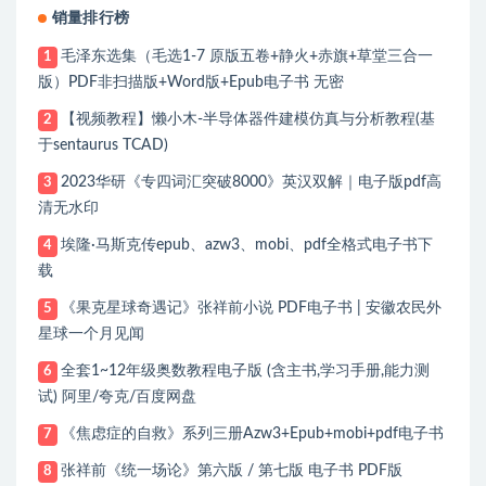
销量排行榜
毛泽东选集（毛选1-7 原版五卷+静火+赤旗+草堂三合一
1
版）PDF非扫描版+Word版+Epub电子书 无密
【视频教程】懒小木-半导体器件建模仿真与分析教程(基
2
于sentaurus TCAD)
2023华研《专四词汇突破8000》英汉双解｜电子版pdf高
3
清无水印
埃隆·马斯克传epub、azw3、mobi、pdf全格式电子书下
4
载
《果克星球奇遇记》张祥前小说 PDF电子书 | 安徽农民外
5
星球一个月见闻
全套1~12年级奥数教程电子版 (含主书,学习手册,能力测
6
试) 阿里/夸克/百度网盘
《焦虑症的自救》系列三册Azw3+Epub+mobi+pdf电子书
7
张祥前《统一场论》第六版 / 第七版 电子书 PDF版
8