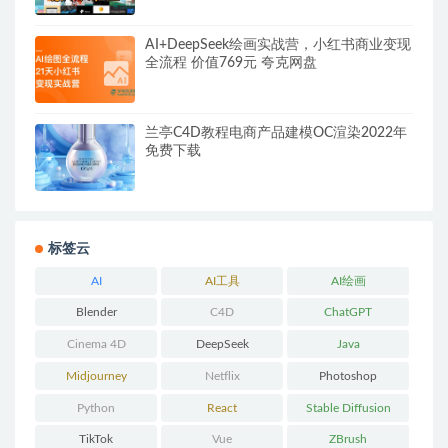
AI+DeepSeek绘画实战营，小红书商业变现
全流程 价值769元 夸克网盘
兰亭C4D教程电商产品建模OC渲染2022年
免费下载
标签云
AI
AI工具
AI绘画
Blender
C4D
ChatGPT
Cinema 4D
DeepSeek
Java
Midjourney
Netflix
Photoshop
Python
React
Stable Diffusion
TikTok
Vue
ZBrush