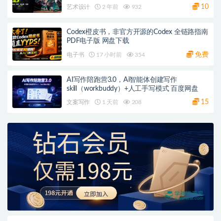
10
艺术设计
2 年前
932
Codex橙皮书，非官方开源的Codex 全链路指南
PDF电子版 网盘下载
免费
电子书
17 小时前
354
AI写作陪跑营3.0，Ai智能体创建写作
skill（workbuddy）+人工手写模式 百度网盘
15
文案写作
1 天前
208