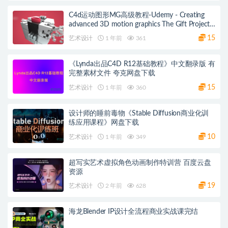
C4d运动图形MG高级教程-Udemy - Creating
advanced 3D motion graphics The Gift Project
夸克网盘
15
艺术设计
1 年前
361
《Lynda出品C4D R12基础教程》中文翻录版 有
完整素材文件 夸克网盘下载
15
艺术设计
1 年前
360
设计师的睡前毒物《Stable Diffusion商业化训
练应用课程》网盘下载
10
艺术设计
1 年前
349
超写实艺术虚拟角色动画制作特训营 百度云盘
资源
19
艺术设计
2 年前
628
海龙Blender IP设计全流程商业实战课完结