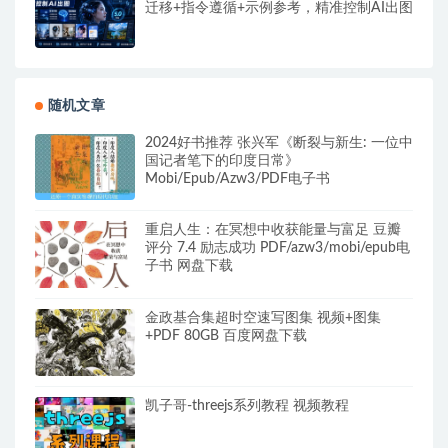
迁移+指令遵循+示例参考，精准控制AI出图
随机文章
2024好书推荐 张兴军《断裂与新生: 一位中
国记者笔下的印度日常》
Mobi/Epub/Azw3/PDF电子书
重启人生：在冥想中收获能量与富足 豆瓣
评分 7.4 励志成功 PDF/azw3/mobi/epub电
子书 网盘下载
金政基合集超时空速写图集 视频+图集
+PDF 80GB 百度网盘下载
凯子哥-threejs系列教程 视频教程