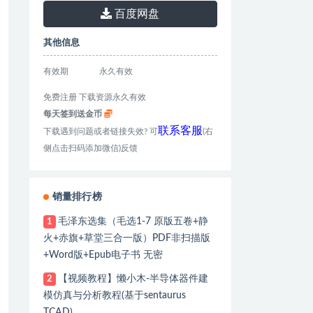
百度网盘
其他信息
有效期
永久有效
免费注册 下载资源永久有效
每天签到送金币
联系客服
下载遇到问题或者链接失效? 可
(右
侧点击扫码添加微信)反馈
销量排行榜
毛泽东选集（毛选1-7 原版五卷+静
1
火+赤旗+草堂三合一版）PDF非扫描版
+Word版+Epub电子书 无密
【视频教程】懒小木-半导体器件建
2
模仿真与分析教程(基于sentaurus
TCAD)