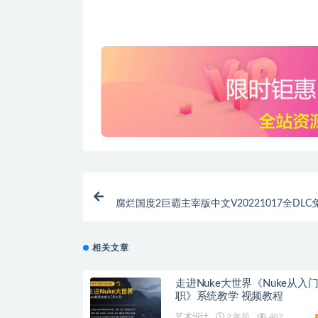
腐烂国度2巨霸主宰版中文V20221017全DLC
相关文章
走进Nuke大世界《Nuke从入
职》系统教学 视频教程
艺术设计
2 年前
482