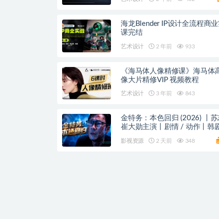
海龙Blender IP设计全流程商
课完结
艺术设计
2 年前
933
《海马体人像精修课》海马体
像大片精修VIP 视频教程
艺术设计
3 年前
843
金特务：本色回归 (2026) 丨苏
崔大勋主演丨剧情 / 动作丨韩
名: 金部长 百度/夸克网盘
影视资源
2 天前
348