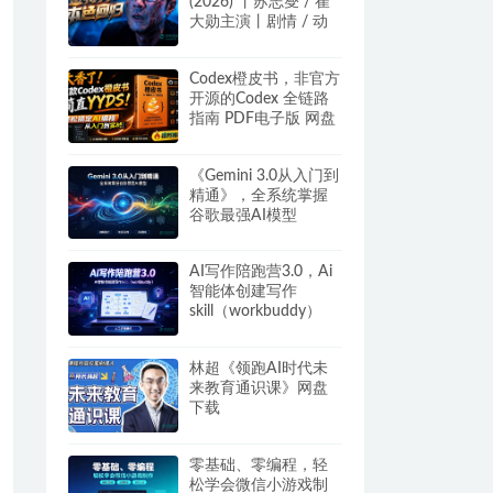
(2026) 丨苏志燮 / 崔
大勋主演丨剧情 / 动
作丨韩剧丨又名: 金部
长 百度/夸克网盘
Codex橙皮书，非官方
开源的Codex 全链路
指南 PDF电子版 网盘
下载
《Gemini 3.0从入门到
精通》，全系统掌握
谷歌最强AI模型
AI写作陪跑营3.0，Ai
智能体创建写作
skill（workbuddy）
+人工手写模式 百度网
盘
林超《领跑AI时代未
来教育通识课》网盘
下载
零基础、零编程，轻
松学会微信小游戏制