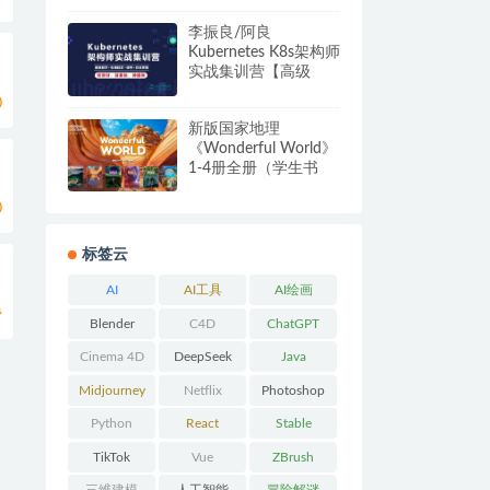
网盘
李振良/阿良
Kubernetes K8s架构师
实战集训营【高级
班】完结无秘
0
新版国家地理
《Wonderful World》
1-4册全册（学生书
PDF+练习册）
0
标签云
AI
AI工具
AI绘画
费
Blender
C4D
ChatGPT
Cinema 4D
DeepSeek
Java
Midjourney
Netflix
Photoshop
Python
React
Stable
Diffusion
TikTok
Vue
ZBrush