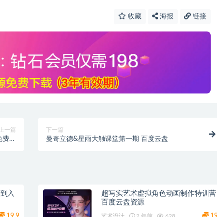
收藏
海报
链接
上一篇
下一篇
免费下
曼奇立德&星雨大触课堂第一期 百度云盘
载
门到入
超写实艺术虚拟角色动画制作特训营
百度云盘资源
19.9
1
艺术设计
2 年前
628