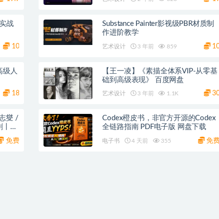
业实战
Substance Painter影视级PBR材质制
作进阶教学
10
1
艺术设计
3 年前
859
高级人
【王一凌】《素描全体系VIP-从零基
础到高级表现》 百度网盘
18
3
艺术设计
3 年前
1.1K
志燮 /
Codex橙皮书，非官方开源的Codex
剧丨又
全链路指南 PDF电子版 网盘下载
免费
免
电子书
4 天前
355