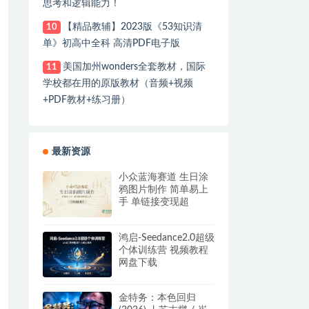
思考和逻辑能力！
【精品教辅】2023版《53知识清
10
单》初高中全科 高清PDF电子版
美国加州wonders全套教材，国际
11
学校都在用的原版教材（音频+视频
+PDF教材+练习册）
最新资源
小众蓝海赛道 生日涂
鸦图片制作 简单易上
手 单链接变现超
12W+【详细教程】
网盘下载
鸿启-Seedance2.0超级
个体训练营 视频教程
网盘下载
金特务：本色回归