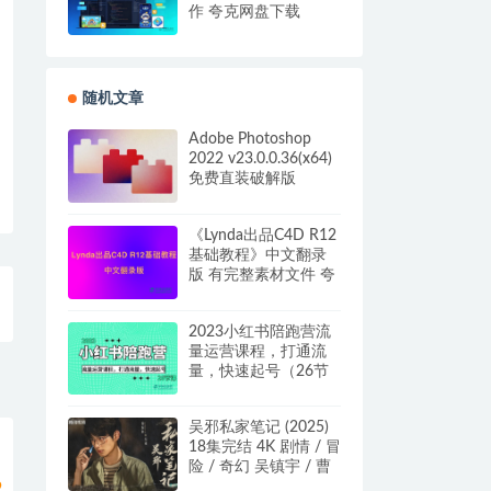
作 夸克网盘下载
随机文章
Adobe Photoshop
2022 v23.0.0.36(x64)
免费直装破解版
《Lynda出品C4D R12
基础教程》中文翻录
版 有完整素材文件 夸
克网盘下载
2023小红书陪跑营流
量运营课程，打通流
量，快速起号（26节
课）
吴邪私家笔记 (2025)
18集完结 4K 剧情 / 冒
险 / 奇幻 吴镇宇 / 曹
磊 / 徐振轩 百度/夸克
9