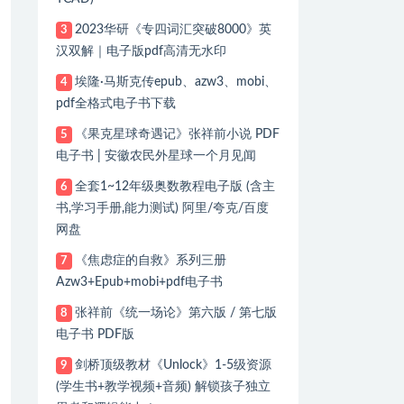
2023华研《专四词汇突破8000》英
3
汉双解｜电子版pdf高清无水印
埃隆·马斯克传epub、azw3、mobi、
4
pdf全格式电子书下载
《果克星球奇遇记》张祥前小说 PDF
5
电子书 | 安徽农民外星球一个月见闻
全套1~12年级奥数教程电子版 (含主
6
书,学习手册,能力测试) 阿里/夸克/百度
网盘
《焦虑症的自救》系列三册
7
Azw3+Epub+mobi+pdf电子书
张祥前《统一场论》第六版 / 第七版
8
电子书 PDF版
剑桥顶级教材《Unlock》1-5级资源
9
(学生书+教学视频+音频) 解锁孩子独立