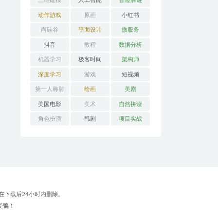
三维建模
人工智能
冒险解谜
AVG
动作游戏
原画
小红书
ACT
尚硅谷
平面设计
微服务
抖音
教程
数据分析
机器学习
极客时间
架构师
深度学习
游戏
短视频
第一人称射
绘画
美剧
击FPS
美国电影
美术
自然拼读
角色扮演
韩剧
项目实战
RPG
在下载后24小时内删除。
受骗！