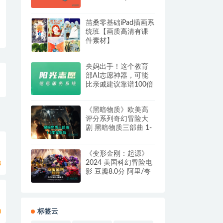
程，提升科研工作效
率
苗桑零基础iPad插画系
统班【画质高清有课
件素材】
央妈出手！这个教育
部AI志愿神器，可能
比亲戚建议靠谱100倍
《黑暗物质》欧美高
评分系列奇幻冒险大
剧 黑暗物质三部曲 1-
3季全 阿里/夸克/百度
云盘
《变形金刚：起源》
2024 美国科幻冒险电
8
影 豆瓣8.0分 阿里/夸
克/百度云盘下载
标签云
0