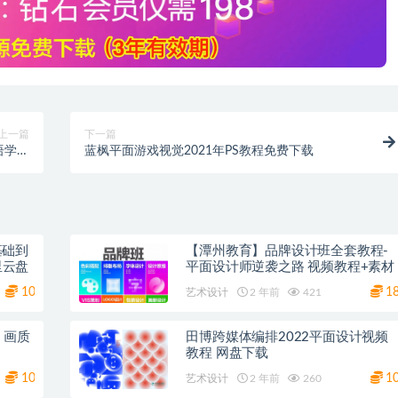
上一篇
下一篇
语学习
蓝枫平面游戏视觉2021年PS教程免费下载
教程
基础到
【潭州教育】品牌设计班全套教程-
程+素材课件 阿里云盘
平面设计师逆袭之路 视频教程+素材
10
1
艺术设计
2 年前
421
 画质
田博跨媒体编排2022平面设计视频
教程 网盘下载
10
1
艺术设计
2 年前
260