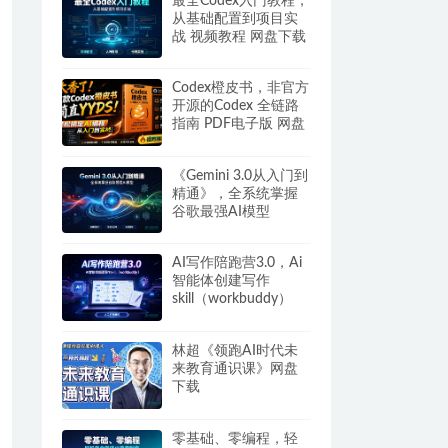
最全Codex入门教程，
从基础配置到项目实
战 视频教程 网盘下载
Codex橙皮书，非官方
开源的Codex 全链路
指南 PDF电子版 网盘
下载
《Gemini 3.0从入门到
精通》，全系统掌握
谷歌最强AI模型
AI写作陪跑营3.0，Ai
智能体创建写作
skill（workbuddy）
+人工手写模式 百度网
盘
林超《领跑AI时代未
来教育通识课》网盘
下载
零基础、零编程，轻