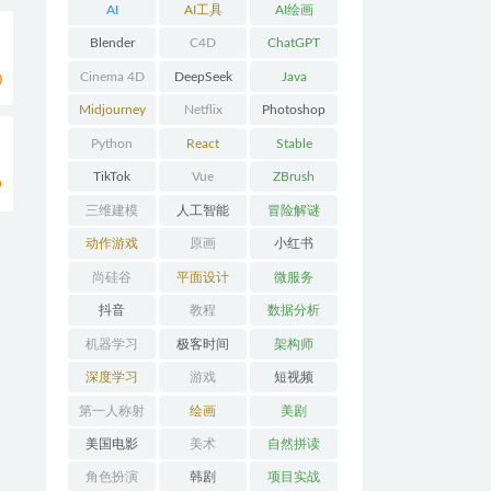
AI
AI工具
AI绘画
Blender
C4D
ChatGPT
Cinema 4D
DeepSeek
Java
0
Midjourney
Netflix
Photoshop
Python
React
Stable
Diffusion
TikTok
Vue
ZBrush
9
三维建模
人工智能
冒险解谜
AVG
动作游戏
原画
小红书
ACT
尚硅谷
平面设计
微服务
抖音
教程
数据分析
机器学习
极客时间
架构师
深度学习
游戏
短视频
第一人称射
绘画
美剧
击FPS
美国电影
美术
自然拼读
角色扮演
韩剧
项目实战