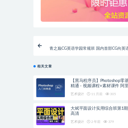
青之巅CG英语学园常规班 国内首部CG向英
相关文章
【黑马程序员】Photoshop零
精通 - 视频课
艺术设计
11 月前
305
大斌平面设计实用综合班第1期
高清
艺术设计
2 年前
379