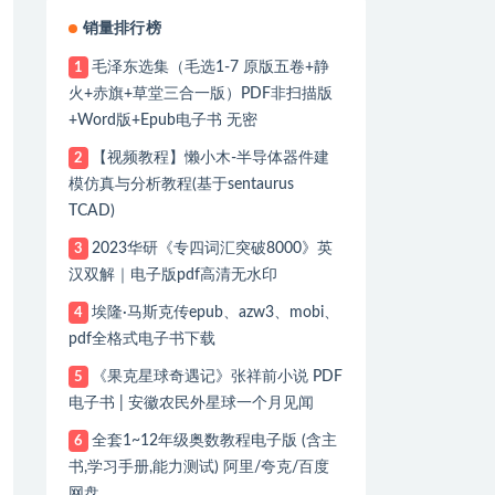
销量排行榜
毛泽东选集（毛选1-7 原版五卷+静
1
火+赤旗+草堂三合一版）PDF非扫描版
+Word版+Epub电子书 无密
【视频教程】懒小木-半导体器件建
2
模仿真与分析教程(基于sentaurus
TCAD)
2023华研《专四词汇突破8000》英
3
汉双解｜电子版pdf高清无水印
埃隆·马斯克传epub、azw3、mobi、
4
pdf全格式电子书下载
《果克星球奇遇记》张祥前小说 PDF
5
电子书 | 安徽农民外星球一个月见闻
全套1~12年级奥数教程电子版 (含主
6
书,学习手册,能力测试) 阿里/夸克/百度
网盘