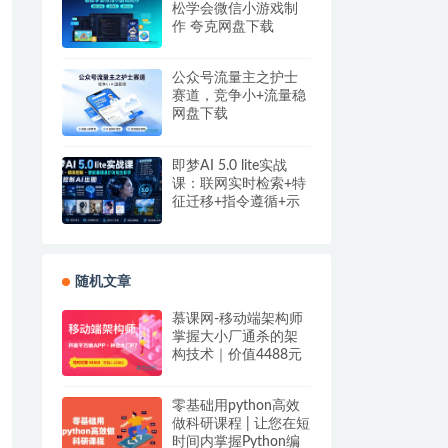
松学会微信小游戏制
作 夸克网盘下载
公众号流量主之护士
赛道，竞争小+流量稳
网盘下载
即梦AI 5.0 lite实战
课：联网实时检索+特
征迁移+指令遵循+示
例参考，精准控制AI
出图
随机文章
慕课网-移动端架构师
掌握大小厂通杀的架
构技术｜价值4488元
零基础用python高效
做科研课程 | 让您在短
时间内掌握Python编