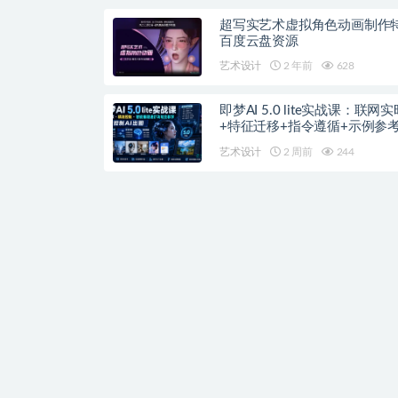
超写实艺术虚拟角色动画制作
百度云盘资源
艺术设计
2 年前
628
即梦AI 5.0 lite实战课：联网
+特征迁移+指令遵循+示例参
准控制AI出图
艺术设计
2 周前
244