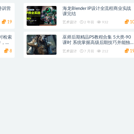
特训营
海龙Blender IP设计全流程商业实战
课完结
19
1
艺术设计
2 年前
932
实时检索
巫师后期精品PS教程合集 5大类·90
考，精
课时 系统掌握高级后期技巧并能独
立完成商业项目 网盘下载
8
1
艺术设计
7 月前
212