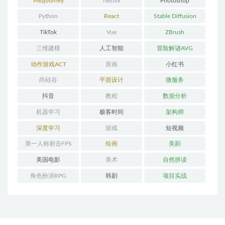
Midjourney
Netflix
Photoshop
Python
React
Stable Diffusion
TikTok
Vue
ZBrush
三维建模
人工智能
冒险解谜AVG
动作游戏ACT
原画
小红书
尚硅谷
平面设计
微服务
抖音
教程
数据分析
机器学习
极客时间
架构师
深度学习
游戏
短视频
第一人称射击FPS
绘画
美剧
美国电影
美术
自然拼读
角色扮演RPG
韩剧
项目实战