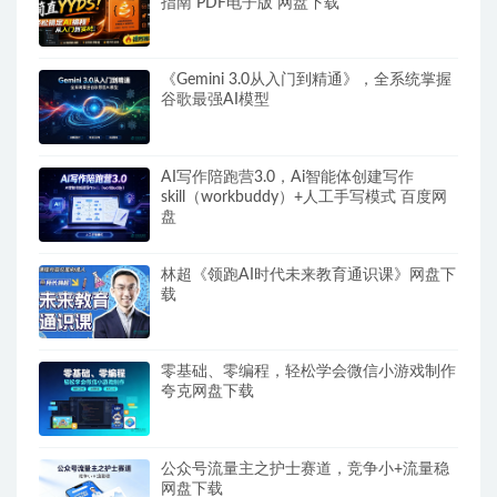
指南 PDF电子版 网盘下载
《Gemini 3.0从入门到精通》，全系统掌握
谷歌最强AI模型
AI写作陪跑营3.0，Ai智能体创建写作
skill（workbuddy）+人工手写模式 百度网
盘
林超《领跑AI时代未来教育通识课》网盘下
载
零基础、零编程，轻松学会微信小游戏制作
夸克网盘下载
公众号流量主之护士赛道，竞争小+流量稳
网盘下载