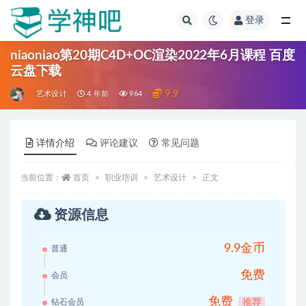
登录
全部
niaoniao第20期C4D+OC渲染2022年6月课程 百度
云盘下载
9.9
艺术设计
4 年前
964
详情介绍
评论建议
常见问题
当前位置：
首页
职业培训
艺术设计
正文
资源信息
9.9金币
普通
免费
会员
免费
钻石会员
推荐