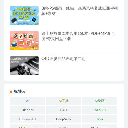
B站-PS插画：线描、森系风格养成班课程视
频+素材
迪士尼故事绘本合集150本 (PDF+MP3) 百
度/夸克网盘下载
C4D细腻产品表现第二期
标签云
AI
AI工具
AI绘画
Blender
C4D
ChatGPT
Cinema 4D
DeepSeek
Java