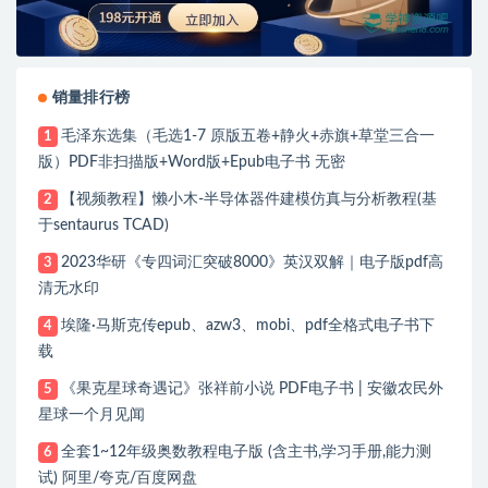
销量排行榜
毛泽东选集（毛选1-7 原版五卷+静火+赤旗+草堂三合一
1
版）PDF非扫描版+Word版+Epub电子书 无密
【视频教程】懒小木-半导体器件建模仿真与分析教程(基
2
于sentaurus TCAD)
2023华研《专四词汇突破8000》英汉双解｜电子版pdf高
3
清无水印
埃隆·马斯克传epub、azw3、mobi、pdf全格式电子书下
4
载
《果克星球奇遇记》张祥前小说 PDF电子书 | 安徽农民外
5
星球一个月见闻
全套1~12年级奥数教程电子版 (含主书,学习手册,能力测
6
试) 阿里/夸克/百度网盘