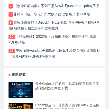
《焦虑症的自救》系列三册Azw3+Epub+mobi+pdf电子书
7
张祥前《统一场论》第六版 / 第七版 电子书 PDF版
8
剑桥顶级教材《Unlock》1-5级资源 (学生书+教学视频+音
9
频) 解锁孩子独立思考和逻辑能力！
【精品教辅】2023版《53知识清单》初高中全科 高清
10
PDF电子版
美国加州wonders全套教材，国际学校都在用的原版教材
11
（音频+视频+PDF教材+练习册）
最新资源
最全Codex入门教程，从基础配置到项目实
战 视频教程 网盘下载
Codex橙皮书，非官方开源的Codex 全链路