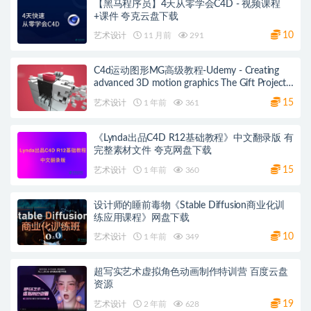
【黑马程序员】4天从零学会C4D - 视频课程
+课件 夸克云盘下载
10
艺术设计
11 月前
291
C4d运动图形MG高级教程-Udemy - Creating
advanced 3D motion graphics The Gift Project
夸克网盘
15
艺术设计
1 年前
361
《Lynda出品C4D R12基础教程》中文翻录版 有
完整素材文件 夸克网盘下载
15
艺术设计
1 年前
360
设计师的睡前毒物《Stable Diffusion商业化训
练应用课程》网盘下载
10
艺术设计
1 年前
349
超写实艺术虚拟角色动画制作特训营 百度云盘
资源
19
艺术设计
2 年前
628