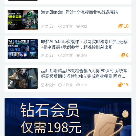
海龙Blender IP设计全流程商业实战课完结
10
艺术设计
2 年前
932
即梦AI 5.0 lite实战课：联网实时检索+特征迁移
+指令遵循+示例参考，精准控制AI出图
8
艺术设计
2 周前
244
巫师后期精品PS教程合集 5大类·90课时 系统掌
握高级后期技巧并能独立完成商业项目 网盘下
载
19
艺术设计
7 月前
212