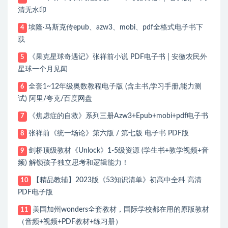
清无水印
埃隆·马斯克传epub、azw3、mobi、pdf全格式电子书下
4
载
《果克星球奇遇记》张祥前小说 PDF电子书 | 安徽农民外
5
星球一个月见闻
全套1~12年级奥数教程电子版 (含主书,学习手册,能力测
6
试) 阿里/夸克/百度网盘
《焦虑症的自救》系列三册Azw3+Epub+mobi+pdf电子书
7
张祥前《统一场论》第六版 / 第七版 电子书 PDF版
8
剑桥顶级教材《Unlock》1-5级资源 (学生书+教学视频+音
9
频) 解锁孩子独立思考和逻辑能力！
【精品教辅】2023版《53知识清单》初高中全科 高清
10
PDF电子版
美国加州wonders全套教材，国际学校都在用的原版教材
11
（音频+视频+PDF教材+练习册）