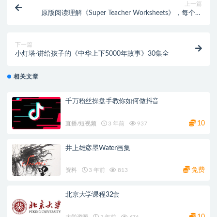
上一篇
原版阅读理解《Super Teacher Worksheets》，每个孩
子必刷的英语阅读理解
下一篇
小灯塔·讲给孩子的《中华上下5000年故事》30集全
相关文章
千万粉丝操盘手教你如何做抖音
10
直播/短视频
3 年前
937
井上雄彦墨Water画集
免费
资料
3 年前
813
北京大学课程32套
10
大学资源
3 年前
676