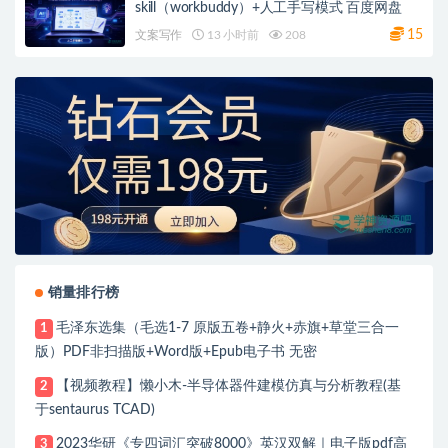
skill（workbuddy）+人工手写模式 百度网盘
15
文案写作
13 小时前
208
销量排行榜
毛泽东选集（毛选1-7 原版五卷+静火+赤旗+草堂三合一
1
版）PDF非扫描版+Word版+Epub电子书 无密
【视频教程】懒小木-半导体器件建模仿真与分析教程(基
2
于sentaurus TCAD)
2023华研《专四词汇突破8000》英汉双解｜电子版pdf高
3