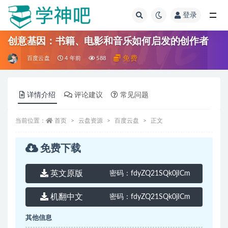
登录
全部
创意基因：书籍、电影和音乐如何启发的创作者
免费
百度云盘
4 年前
588
详情介绍
评论建议
常见问题
当前位置：
首页
云盘资源
百度云盘
正文
免费下载
英文原版
密码：
fdyZQ21SQk0jICm
机翻中文
密码：
fdyZQ21SQk0jICm
其他信息