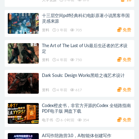
十三层空间pdf经典科幻电影原著小说黑客帝国
灵感来源
免费
资料
3 年前
705
The Art of The Last of Us最后生还者的艺术设
定
免费
资料
4 年前
750
Dark Souls: Design Works黑暗之魂艺术设计
免费
资料
4 年前
617
Codex橙皮书，非官方开源的Codex 全链路指南
PDF电子版 网盘下载
免费
电子书
6 小时前
354
AI写作陪跑营3.0，Ai智能体创建写作