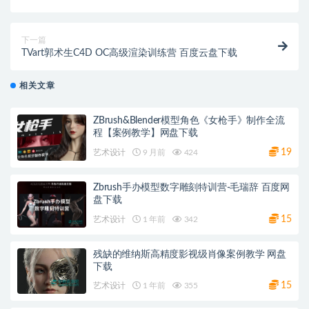
下一篇
TVart郭术生C4D OC高级渲染训练营 百度云盘下载
相关文章
ZBrush&Blender模型角色《女枪手》制作全流
程【案例教学】网盘下载
19
艺术设计
9 月前
424
Zbrush手办模型数字雕刻特训营-毛瑞辞 百度网
盘下载
15
艺术设计
1 年前
342
残缺的维纳斯高精度影视级肖像案例教学 网盘
下载
15
艺术设计
1 年前
355