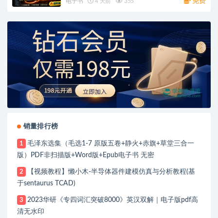
免费
电子书
4 天前
355
销量排行榜
毛泽东选集（毛选1-7 原版五卷+静火+赤旗+草堂三合一
1
版）PDF非扫描版+Word版+Epub电子书 无密
【视频教程】懒小木-半导体器件建模仿真与分析教程(基
2
于sentaurus TCAD)
2023华研《专四词汇突破8000》英汉双解｜电子版pdf高
3
清无水印