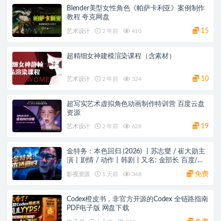
Blender美型女性角色《帕萨卡利亚》案例制作
教程 夸克网盘
15
艺术设计
2 年前
410
超精细女神建模渲染课程（含素材）
10
艺术设计
2 年前
524
超写实艺术虚拟角色动画制作特训营 百度云盘
资源
19
艺术设计
2 年前
628
金特务：本色回归 (2026) 丨苏志燮 / 崔大勋主
演丨剧情 / 动作丨韩剧丨又名: 金部长 百度/夸
克网盘
免费
影视资源
1 天前
348
Codex橙皮书，非官方开源的Codex 全链路指南
PDF电子版 网盘下载