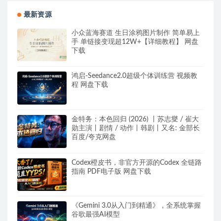
最新资源
小众蓝海赛道 生日涂鸦图片制作 简单易上
手 单链接变现超12W+【详细教程】 网盘
下载
鸿启-Seedance2.0超级个体训练营 视频教
程 网盘下载
金特务：本色回归 (2026) 丨苏志燮 / 崔大
勋主演丨剧情 / 动作丨韩剧丨又名: 金部长
百度/夸克网盘
Codex橙皮书，非官方开源的Codex 全链路
指南 PDF电子版 网盘下载
《Gemini 3.0从入门到精通》，全系统掌握
谷歌最强AI模型