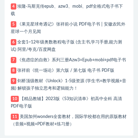
埃隆·马斯克传epub、azw3、mobi、pdf全格式电子书下
4
载
《果克星球奇遇记》张祥前小说 PDF电子书 | 安徽农民外
5
星球一个月见闻
全套1~12年级奥数教程电子版 (含主书,学习手册,能力测
6
试) 阿里/夸克/百度网盘
《焦虑症的自救》系列三册Azw3+Epub+mobi+pdf电子书
7
张祥前《统一场论》第六版 / 第七版 电子书 PDF版
8
剑桥顶级教材《Unlock》1-5级资源 (学生书+教学视频+音
9
频) 解锁孩子独立思考和逻辑能力！
【精品教辅】2023版《53知识清单》初高中全科 高清
10
PDF电子版
美国加州wonders全套教材，国际学校都在用的原版教材
11
（音频+视频+PDF教材+练习册）