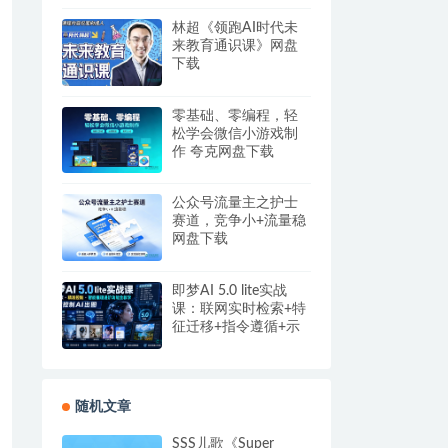
盘
林超《领跑AI时代未
来教育通识课》网盘
下载
零基础、零编程，轻
松学会微信小游戏制
作 夸克网盘下载
公众号流量主之护士
赛道，竞争小+流量稳
网盘下载
即梦AI 5.0 lite实战
课：联网实时检索+特
征迁移+指令遵循+示
例参考，精准控制AI
出图
随机文章
SSS儿歌《Super