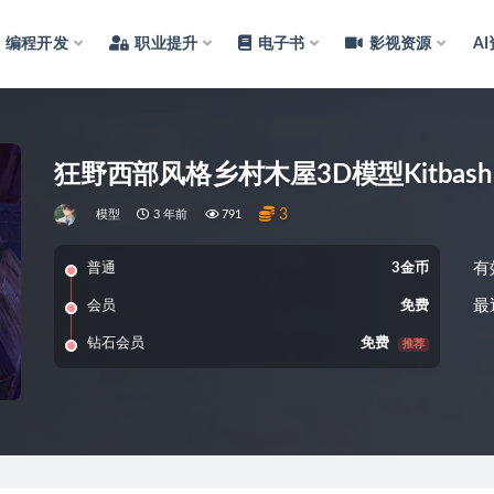
编程开发
职业提升
电子书
影视资源
A
狂野西部风格乡村木屋3D模型Kitbash3D 
3
模型
3 年前
791
有
普通
3金币
最
会员
免费
钻石会员
免费
推荐