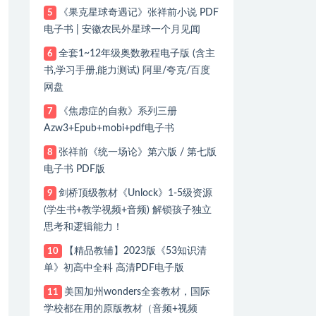
《果克星球奇遇记》张祥前小说 PDF
5
电子书 | 安徽农民外星球一个月见闻
全套1~12年级奥数教程电子版 (含主
6
书,学习手册,能力测试) 阿里/夸克/百度
网盘
《焦虑症的自救》系列三册
7
Azw3+Epub+mobi+pdf电子书
张祥前《统一场论》第六版 / 第七版
8
电子书 PDF版
剑桥顶级教材《Unlock》1-5级资源
9
(学生书+教学视频+音频) 解锁孩子独立
思考和逻辑能力！
【精品教辅】2023版《53知识清
10
单》初高中全科 高清PDF电子版
美国加州wonders全套教材，国际
11
学校都在用的原版教材（音频+视频