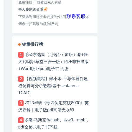
免费注册 下载资源永久有效
每天签到送金币
联系客服
下载遇到问题或者链接失效? 可
(右
侧点击扫码添加微信)反馈
销量排行榜
毛泽东选集（毛选1-7 原版五卷+静
1
火+赤旗+草堂三合一版）PDF非扫描版
+Word版+Epub电子书 无密
【视频教程】懒小木-半导体器件建
2
模仿真与分析教程(基于sentaurus
TCAD)
2023华研《专四词汇突破8000》英
3
汉双解｜电子版pdf高清无水印
埃隆·马斯克传epub、azw3、mobi、
4
pdf全格式电子书下载