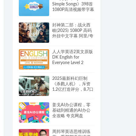
Simple Songs》398首
1080P高清视频带字幕
+配套音频MP3 网盘下
载
封神第二部：战火西
岐(2025) 1080P 高码
外挂中文字幕 阿里/夸
克/百度网盘
人人学英语2英文原版
DK English for
Everyone Level 2
Practice Book 课本
+音频
2025最新科幻巨制
《杀戮人机》，斥资
1.2亿打造评分，8.7口
碑炸裂 官方简中硬字
幕 夸克/百度网盘
姜戈AI办公课程，零
基础到精通的AI办公
全攻略 夸克网盘
周邦琴英语思维训练