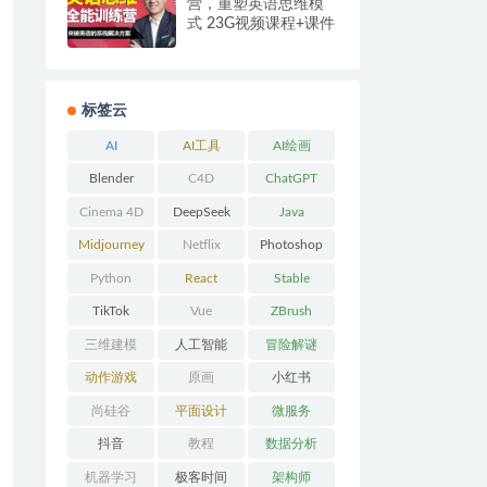
营，重塑英语思维模
式 23G视频课程+课件
+练习 网盘下载
标签云
AI
AI工具
AI绘画
Blender
C4D
ChatGPT
Cinema 4D
DeepSeek
Java
Midjourney
Netflix
Photoshop
Python
React
Stable
Diffusion
TikTok
Vue
ZBrush
三维建模
人工智能
冒险解谜
AVG
动作游戏
原画
小红书
ACT
尚硅谷
平面设计
微服务
抖音
教程
数据分析
机器学习
极客时间
架构师