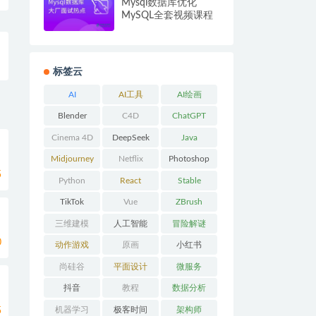
Mysql数据库优化
MySQL全套视频课程
标签云
AI
AI工具
AI绘画
Blender
C4D
ChatGPT
Cinema 4D
DeepSeek
Java
Midjourney
Netflix
Photoshop
5
Python
React
Stable
Diffusion
TikTok
Vue
ZBrush
三维建模
人工智能
冒险解谜
0
AVG
动作游戏
原画
小红书
ACT
尚硅谷
平面设计
微服务
抖音
教程
数据分析
机器学习
极客时间
架构师
5