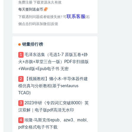
免费注册 下载资源永久有效
每天签到送金币
联系客服
下载遇到问题或者链接失效? 可
(右
侧点击扫码添加微信)反馈
销量排行榜
毛泽东选集（毛选1-7 原版五卷+静
1
火+赤旗+草堂三合一版）PDF非扫描版
+Word版+Epub电子书 无密
【视频教程】懒小木-半导体器件建
2
模仿真与分析教程(基于sentaurus
TCAD)
2023华研《专四词汇突破8000》英
3
汉双解｜电子版pdf高清无水印
埃隆·马斯克传epub、azw3、mobi、
4
pdf全格式电子书下载