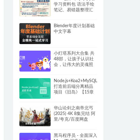
学习资料包 语法手绘
笔记、易错题整理汇
总 夸克网盘资源
Blender年度计划基础
中文字幕
小灯塔系列大合集 共
48部，让孩子认识社
会，让伟大的灵魂照
亮童心！
Node.js+Koa2+MySQL
打造前后端分离精品
项目《旧岛》【15章
完整】
华山论剑之南帝北丐
(2025) 4K 8集完结 阿
里/夸克/百度网盘
黑马程序员 - 全面深入