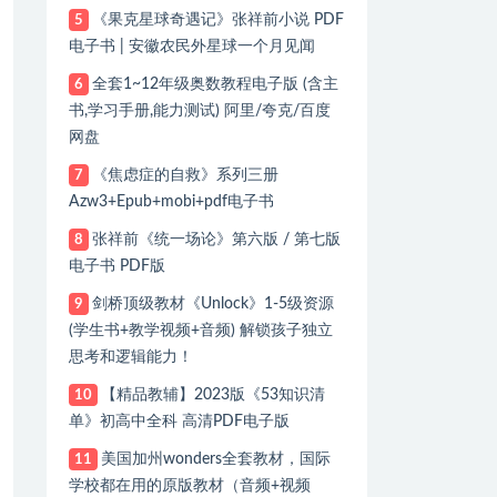
《果克星球奇遇记》张祥前小说 PDF
5
电子书 | 安徽农民外星球一个月见闻
全套1~12年级奥数教程电子版 (含主
6
书,学习手册,能力测试) 阿里/夸克/百度
网盘
《焦虑症的自救》系列三册
7
Azw3+Epub+mobi+pdf电子书
张祥前《统一场论》第六版 / 第七版
8
电子书 PDF版
剑桥顶级教材《Unlock》1-5级资源
9
(学生书+教学视频+音频) 解锁孩子独立
思考和逻辑能力！
【精品教辅】2023版《53知识清
10
单》初高中全科 高清PDF电子版
美国加州wonders全套教材，国际
11
学校都在用的原版教材（音频+视频