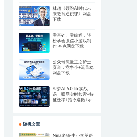
盘
林超《领跑AI时代未
来教育通识课》网盘
下载
零基础、零编程，轻
松学会微信小游戏制
作 夸克网盘下载
公众号流量主之护士
赛道，竞争小+流量稳
网盘下载
即梦AI 5.0 lite实战
课：联网实时检索+特
征迁移+指令遵循+示
例参考，精准控制AI
出图
随机文章
Nina老师-中小学英语