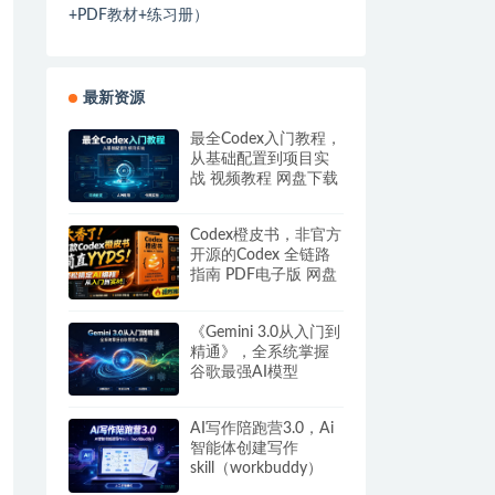
+PDF教材+练习册）
最新资源
最全Codex入门教程，
从基础配置到项目实
战 视频教程 网盘下载
Codex橙皮书，非官方
开源的Codex 全链路
指南 PDF电子版 网盘
下载
《Gemini 3.0从入门到
精通》，全系统掌握
谷歌最强AI模型
AI写作陪跑营3.0，Ai
智能体创建写作
skill（workbuddy）
+人工手写模式 百度网