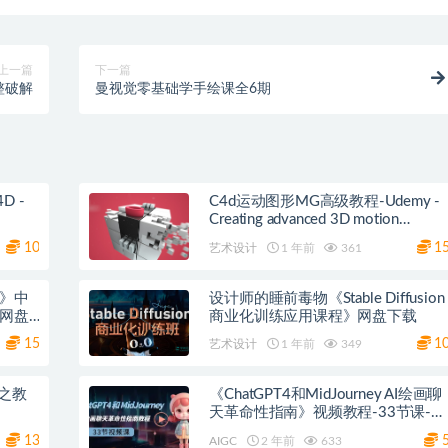
上一篇
下一篇
整破解
曼视觉零基础学手绘课全6期
 -
C4d运动图形MG高级教程-Udemy -
Creating advanced 3D motion
graphics The Gift Project 夸克网盘
10
1
艺术设计
1 年前
361
程》中
设计师的睡前毒物《Stable Diffusion
克网盘
商业化训练应用课程》网盘下载
15
1
艺术设计
1 年前
349
光之教
《ChatGPT4和MidJourney AI绘画聊
天革命性指南》视频教程-33节课-中
英字幕
13
AIGC
2 年前
633