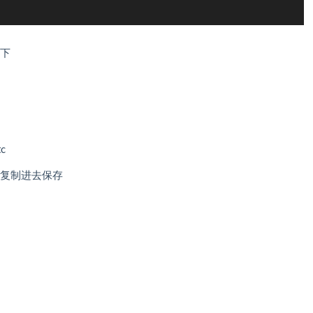
夹下
c
容复制进去保存