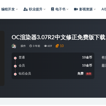
编程开发
职业提升
电子书
影视资源
A
OC渲染器3.07R2中文修正免费版下载
10
插件
3 年前
619
有
普通
10金币
最
会员
10金币
钻石会员
免费
推荐