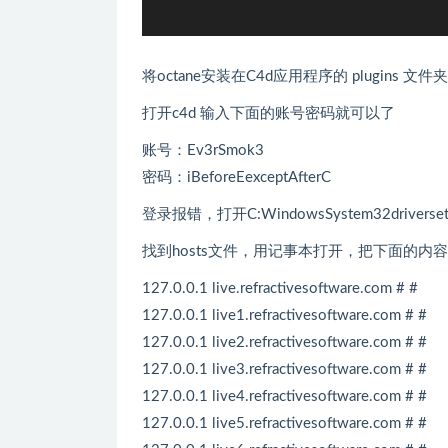
将octane安装在C4d应用程序的 plugins 文件
打开c4d 输入下面的账号密码就可以了
账号：Ev3rSmok3
密码：iBeforeEexceptAfterC
登录报错，打开C:WindowsSystem32driverset
找到hosts文件，用记事本打开，把下面的内
127.0.0.1 live.refractivesoftware.com # #
127.0.0.1 live1.refractivesoftware.com # #
127.0.0.1 live2.refractivesoftware.com # #
127.0.0.1 live3.refractivesoftware.com # #
127.0.0.1 live4.refractivesoftware.com # #
127.0.0.1 live5.refractivesoftware.com # #