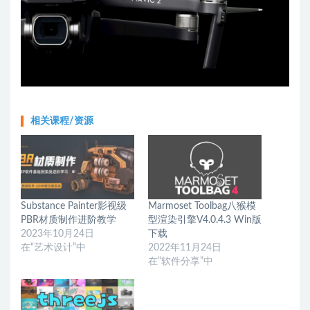
相关课程/资源
Substance Painter影视级
Marmoset Toolbag八猴模
PBR材质制作进阶教学
型渲染引擎V4.0.4.3 Win版
2023年10月24日
下载
在“艺术设计”中
2022年11月24日
在“软件分享”中