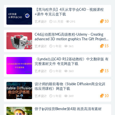
【黑马程序员】4天从零学会C4D - 视频课程
+课件 夸克云盘下载
10
艺术设计
11 月前
291
C4d运动图形MG高级教程-Udemy - Creating
advanced 3D motion graphics The Gift Project
夸克网盘
15
艺术设计
1 年前
361
《Lynda出品C4D R12基础教程》中文翻录版 有
完整素材文件 夸克网盘下载
15
艺术设计
1 年前
360
设计师的睡前毒物《Stable Diffusion商业化训
练应用课程》网盘下载
10
艺术设计
1 年前
349
饼子ip训练营Blender第4期 画质高清有素材