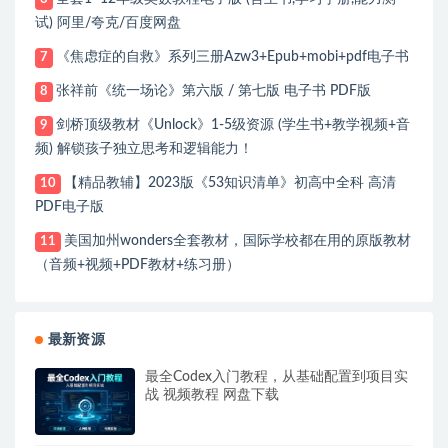
试) 阿里/夸克/百度网盘
《焦虑症的自救》系列三册Azw3+Epub+mobi+pdf电子书
7
张祥前《统一场论》第六版 / 第七版 电子书 PDF版
8
剑桥顶级教材《Unlock》1-5级资源 (学生书+教学视频+音
9
频) 解锁孩子独立思考和逻辑能力！
【精品教辅】2023版《53知识清单》初高中全科 高清
10
PDF电子版
美国加州wonders全套教材，国际学校都在用的原版教材
11
（音频+视频+PDF教材+练习册）
最新资源
最全Codex入门教程，从基础配置到项目实
战 视频教程 网盘下载