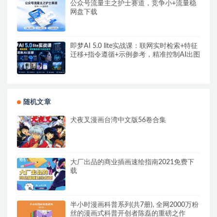
公众号流量主之护士赛道，竞争小+流量稳
网盘下载
即梦AI 5.0 lite实战课：联网实时检索+特征
迁移+指令遵循+示例参考，精准控制AI出图
随机文章
犬夜叉漫画台湾中文版56卷合集
大厂出品的商业插画速绘指南2021免费下
载
半小时漫画科普系列(共7册), 全网2000万粉
丝的漫画式科普开创者陈磊的重磅之作