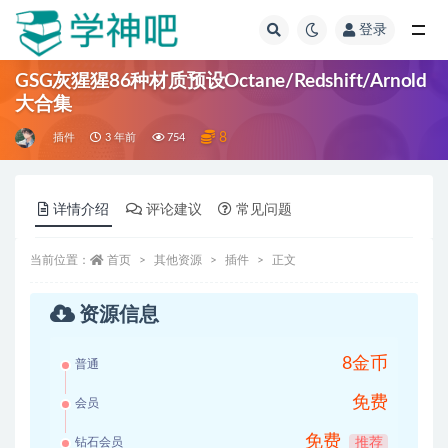
登录
全部
GSG灰猩猩86种材质预设Octane/Redshift/Arnold
大合集
8
插件
3 年前
754
详情介绍
评论建议
常见问题
当前位置：
首页
其他资源
插件
正文
资源信息
8金币
普通
免费
会员
免费
钻石会员
推荐