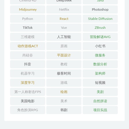
Cinema 4D
DeepSeek
Java
Midjourney
Netflix
Photoshop
Python
React
Stable Diffusion
TikTok
Vue
ZBrush
三维建模
人工智能
冒险解谜AVG
动作游戏ACT
原画
小红书
尚硅谷
平面设计
微服务
抖音
教程
数据分析
机器学习
极客时间
架构师
深度学习
游戏
短视频
第一人称射击FPS
绘画
美剧
美国电影
美术
自然拼读
角色扮演RPG
韩剧
项目实战