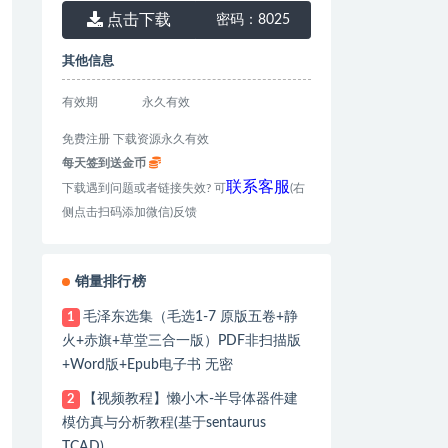
点击下载
密码：
8025
其他信息
有效期
永久有效
免费注册 下载资源永久有效
每天签到送金币
联系客服
下载遇到问题或者链接失效? 可
(右
侧点击扫码添加微信)反馈
销量排行榜
毛泽东选集（毛选1-7 原版五卷+静
1
火+赤旗+草堂三合一版）PDF非扫描版
+Word版+Epub电子书 无密
【视频教程】懒小木-半导体器件建
2
模仿真与分析教程(基于sentaurus
TCAD)