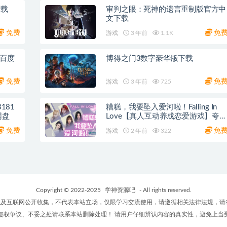
下载
审判之眼：死神的遗言重制版官方中
文下载
免费
免
游戏
3 年前
1.1K
 百度
博得之门3数字豪华版下载
免费
免
游戏
3 年前
725
糟糕，我要坠入爱河啦！Falling In
网盘
Love【真人互动养成恋爱游戏】夸克
网盘
免费
免
游戏
2 年前
322
Copyright © 2022-2025
学神资源吧
- All rights reserved.
及互联网公开收集，不代表本站立场，仅限学习交流使用，请遵循相关法律法规，请
侵权争议、不妥之处请联系本站删除处理！ 请用户仔细辨认内容的真实性，避免上当