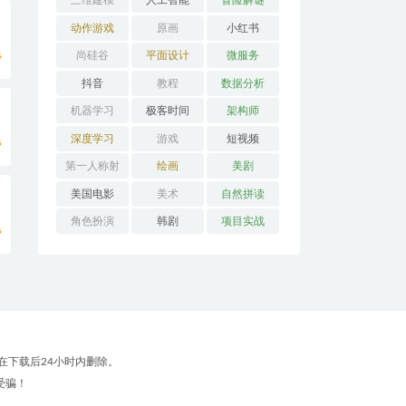
三维建模
人工智能
冒险解谜
AVG
动作游戏
原画
小红书
ACT
尚硅谷
平面设计
微服务
费
抖音
教程
数据分析
机器学习
极客时间
架构师
深度学习
游戏
短视频
费
第一人称射
绘画
美剧
击FPS
美国电影
美术
自然拼读
角色扮演
韩剧
项目实战
费
RPG
在下载后24小时内删除。
受骗！