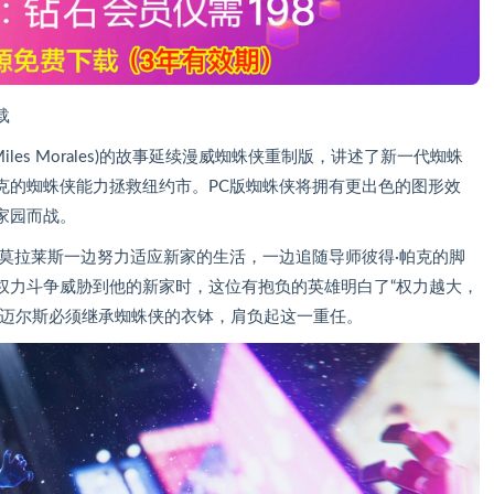
载
an: Miles Morales)的故事延续漫威蜘蛛侠重制版，讲述了新一代蜘蛛
克的蜘蛛侠能力拯救纽约市。PC版蜘蛛侠将拥有更出色的图形效
家园而战。
莫拉莱斯一边努力适应新家的生活，一边追随导师彼得·帕克的脚
权力斗争威胁到他的新家时，这位有抱负的英雄明白了“权力越大，
，迈尔斯必须继承蜘蛛侠的衣钵，肩负起这一重任。