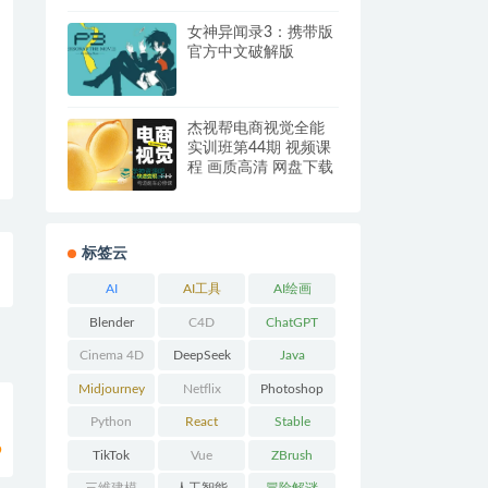
女神异闻录3：携带版
官方中文破解版
杰视帮电商视觉全能
实训班第44期 视频课
程 画质高清 网盘下载
标签云
AI
AI工具
AI绘画
Blender
C4D
ChatGPT
Cinema 4D
DeepSeek
Java
Midjourney
Netflix
Photoshop
Python
React
Stable
9
Diffusion
TikTok
Vue
ZBrush