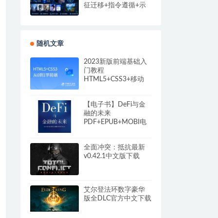
征迁移+指令遵循+示
例参考，精准控制AI
出图
随机文章
2023新版前端基础入
门教程
HTML5+CSS3+移动
Web 黑马程序员视频
教程
【电子书】DeFi与金
融的未来
PDF+EPUB+MOBI电
子书 网盘下载
全面冲突：抵抗最新
v0.42.1中文版下载
艾尔登法环数字豪华
版全DLC官方中文下载