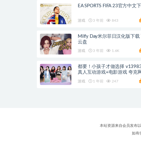
EA SPORTS FIFA 23官方中文
游戏
3 年前
843
Milfy Day米尔菲日汉化版下载
云盘
游戏
3 年前
1.6K
都要！小孩子才做选择 v13983181
真人互动游戏+电影游戏 夸克
游戏
1 年前
247
本站资源来自会员发布以
如有