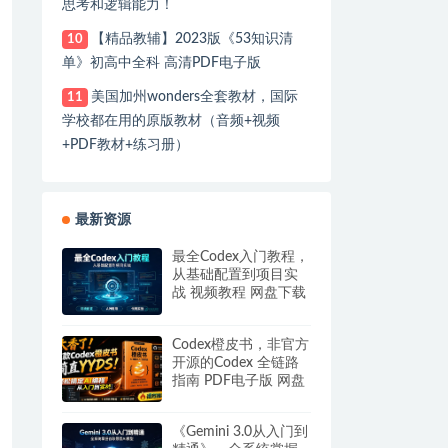
思考和逻辑能力！
【精品教辅】2023版《53知识清
10
单》初高中全科 高清PDF电子版
美国加州wonders全套教材，国际
11
学校都在用的原版教材（音频+视频
+PDF教材+练习册）
最新资源
最全Codex入门教程，
从基础配置到项目实
战 视频教程 网盘下载
Codex橙皮书，非官方
开源的Codex 全链路
指南 PDF电子版 网盘
下载
《Gemini 3.0从入门到