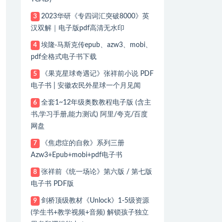
2023华研《专四词汇突破8000》英
3
汉双解｜电子版pdf高清无水印
埃隆·马斯克传epub、azw3、mobi、
4
pdf全格式电子书下载
《果克星球奇遇记》张祥前小说 PDF
5
电子书 | 安徽农民外星球一个月见闻
全套1~12年级奥数教程电子版 (含主
6
书,学习手册,能力测试) 阿里/夸克/百度
网盘
《焦虑症的自救》系列三册
7
Azw3+Epub+mobi+pdf电子书
张祥前《统一场论》第六版 / 第七版
8
电子书 PDF版
剑桥顶级教材《Unlock》1-5级资源
9
(学生书+教学视频+音频) 解锁孩子独立