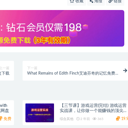
收藏
海报
链接
上一篇
下一篇
盘下载
What Remains of Edith Finch艾迪芬奇的记忆免费
下载
with
【三节课】游戏运营(完结) 游戏运营
人视频互动游戏 夸克网盘
实战课，让你做一个能赚钱的顶尖游
戏运营人
免费
19.
综合其他
2 年前
365