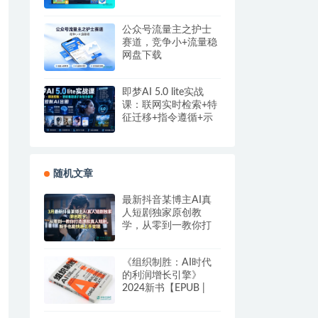
公众号流量主之护士
赛道，竞争小+流量稳
网盘下载
即梦AI 5.0 lite实战
课：联网实时检索+特
征迁移+指令遵循+示
例参考，精准控制AI
出图
随机文章
最新抖音某博主AI真
人短剧独家原创教
学，从零到一教你打
造爆款真人短剧，新
手也能快速上手变现
《组织制胜：AI时代
的利润增长引擎》
2024新书【EPUB |
MOBI | PDF 电子书】