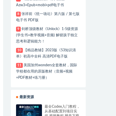
Azw3+Epub+mobi+pdf电子书
张祥前《统一场论》第六版 / 第七版
8
电子书 PDF版
剑桥顶级教材《Unlock》1-5级资源
9
(学生书+教学视频+音频) 解锁孩子独立
思考和逻辑能力！
【精品教辅】2023版《53知识清
10
单》初高中全科 高清PDF电子版
美国加州wonders全套教材，国际
11
学校都在用的原版教材（音频+视频
+PDF教材+练习册）
最新资源
最全Codex入门教程，
从基础配置到项目实