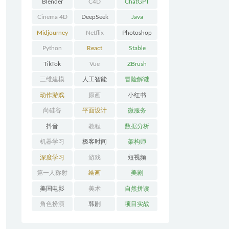
Blender
C4D
ChatGPT
Cinema 4D
DeepSeek
Java
Midjourney
Netflix
Photoshop
Python
React
Stable
Diffusion
TikTok
Vue
ZBrush
三维建模
人工智能
冒险解谜
AVG
动作游戏
原画
小红书
ACT
尚硅谷
平面设计
微服务
抖音
教程
数据分析
机器学习
极客时间
架构师
深度学习
游戏
短视频
第一人称射
绘画
美剧
击FPS
美国电影
美术
自然拼读
角色扮演
韩剧
项目实战
RPG