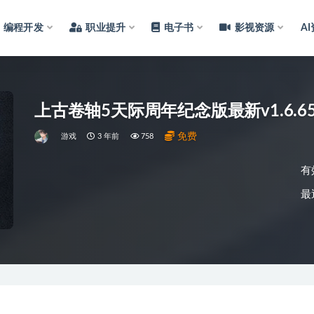
编程开发
职业提升
电子书
影视资源
A
上古卷轴5天际周年纪念版最新v1.6.6
免费
游戏
3 年前
758
有
最