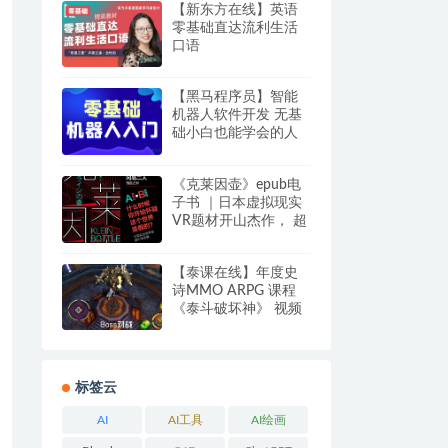
【新东方在线】英语
零基础直达流利生活
口语
【黑马程序员】智能
机器人软件开发 无基
础小白也能学会的人
工智能课 阿里云盘下
载
《克莱因壶》epub电
子书 ｜日本虚拟现实
VR题材开山杰作， 超
前《盗梦空间》20年
【泰课在线】年度史
诗MMO ARPG 课程
《泰斗破坏神》 视频
课程+源码课件
标签云
AI
AI工具
AI绘画