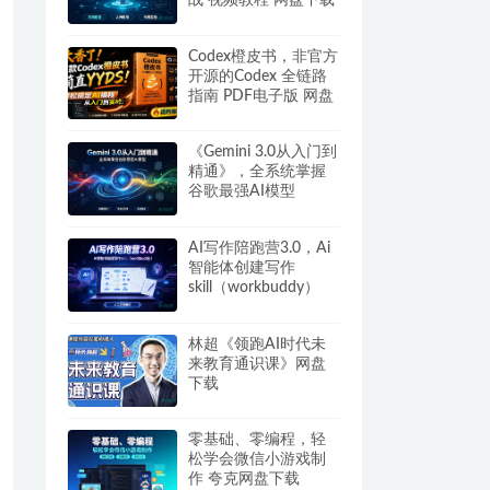
战 视频教程 网盘下载
Codex橙皮书，非官方
开源的Codex 全链路
指南 PDF电子版 网盘
下载
《Gemini 3.0从入门到
精通》，全系统掌握
谷歌最强AI模型
AI写作陪跑营3.0，Ai
智能体创建写作
skill（workbuddy）
+人工手写模式 百度网
盘
林超《领跑AI时代未
来教育通识课》网盘
下载
零基础、零编程，轻
松学会微信小游戏制
作 夸克网盘下载