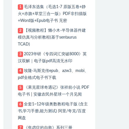
毛泽东选集（毛选1-7 原版五卷+静
1
火+赤旗+草堂三合一版）PDF非扫描版
+Word版+Epub电子书 无密
【视频教程】懒小木-半导体器件建
2
模仿真与分析教程(基于sentaurus
TCAD)
2023华研《专四词汇突破8000》英
3
汉双解｜电子版pdf高清无水印
埃隆·马斯克传epub、azw3、mobi、
4
pdf全格式电子书下载
《果克星球奇遇记》张祥前小说 PDF
5
电子书 | 安徽农民外星球一个月见闻
全套1~12年级奥数教程电子版 (含主
6
书,学习手册,能力测试) 阿里/夸克/百度
网盘
《焦虑症的自救》系列三册
7