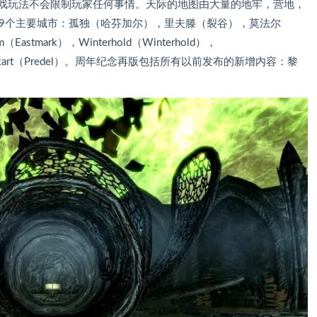
游戏玩法不会限制玩家任何事情。天际的地图由大量的地牢，营地，
的9个主要城市：孤独（哈芬加尔），里夫滕（裂谷），莫法尔
Eastmark），Winterhold（Winterhold），
rit）和Markart（Predel）。周年纪念再版包括所有以前发布的新增内容：黎