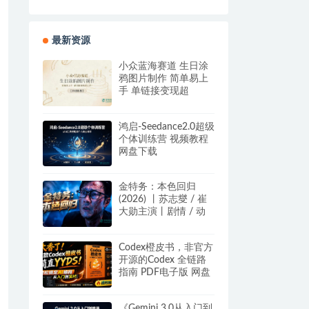
最新资源
小众蓝海赛道 生日涂
鸦图片制作 简单易上
手 单链接变现超
12W+【详细教程】
网盘下载
鸿启-Seedance2.0超级
个体训练营 视频教程
网盘下载
金特务：本色回归
(2026) 丨苏志燮 / 崔
大勋主演丨剧情 / 动
作丨韩剧丨又名: 金部
长 百度/夸克网盘
Codex橙皮书，非官方
开源的Codex 全链路
指南 PDF电子版 网盘
下载
《Gemini 3.0从入门到