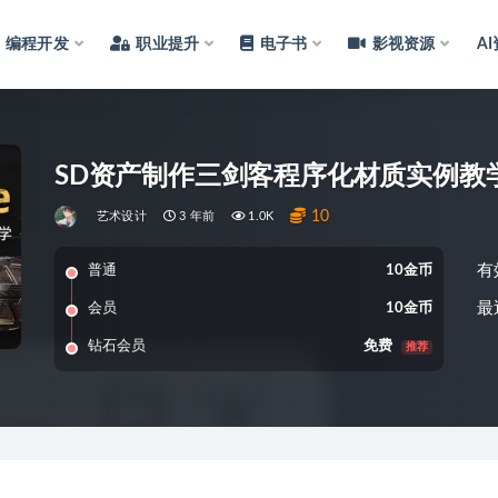
编程开发
职业提升
电子书
影视资源
A
SD资产制作三剑客程序化材质实例教
10
艺术设计
3 年前
1.0K
有
普通
10金币
最
会员
10金币
钻石会员
免费
推荐