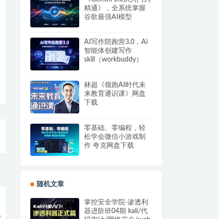
精通》，全系统掌握
谷歌最强AI模型
AI写作陪跑营3.0，Ai
智能体创建写作
skill（workbuddy）
+人工手写模式 百度网
盘
林超《领跑AI时代未
来教育通识课》网盘
下载
零基础、零编程，轻
松学会微信小游戏制
作 夸克网盘下载
随机文章
掌控安全学院-渗透利
器进阶班04期 kali/代
9