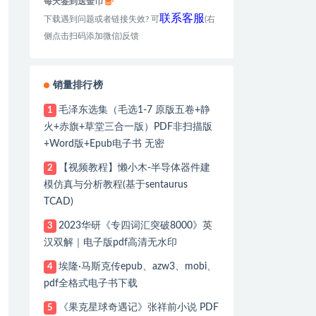
每天签到送金币
联系客服
下载遇到问题或者链接失效? 可
(右
侧点击扫码添加微信)反馈
销量排行榜
毛泽东选集（毛选1-7 原版五卷+静
1
火+赤旗+草堂三合一版）PDF非扫描版
+Word版+Epub电子书 无密
【视频教程】懒小木-半导体器件建
2
模仿真与分析教程(基于sentaurus
TCAD)
2023华研《专四词汇突破8000》英
3
汉双解｜电子版pdf高清无水印
埃隆·马斯克传epub、azw3、mobi、
4
pdf全格式电子书下载
《果克星球奇遇记》张祥前小说 PDF
5