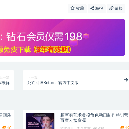
收藏
海报
链接
上一篇
下一篇
版破解
死亡回归Returnal官方中文版
高清画质
超写实艺术虚拟角色动画制作特训营
百度云盘资源
10
1
艺术设计
2 年前
628