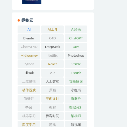
子书 网盘下载
标签云
AI
AI工具
AI绘画
Blender
C4D
ChatGPT
Cinema 4D
DeepSeek
Java
Midjourney
Netflix
Photoshop
Python
React
Stable
Diffusion
TikTok
Vue
ZBrush
三维建模
人工智能
冒险解谜
AVG
动作游戏
原画
小红书
ACT
尚硅谷
平面设计
微服务
抖音
教程
数据分析
机器学习
极客时间
架构师
深度学习
游戏
短视频