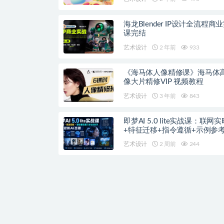
海龙Blender IP设计全流程商
课完结
艺术设计
2 年前
933
《海马体人像精修课》海马体
像大片精修VIP 视频教程
艺术设计
3 年前
843
即梦AI 5.0 lite实战课：联网
+特征迁移+指令遵循+示例参
准控制AI出图
艺术设计
2 周前
244