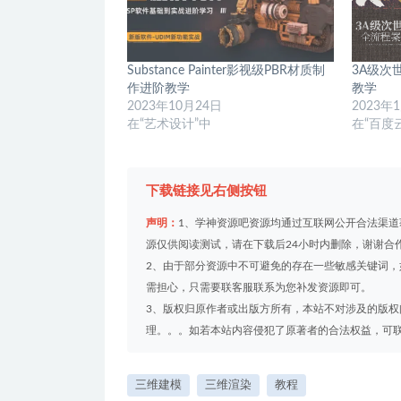
Substance Painter影视级PBR材质制
3A级次
作进阶教学
教学
2023年10月24日
2023年
在“艺术设计”中
在“百度
下载链接见右侧按钮
声明：
1、学神资源吧资源均通过互联网公开合法渠
源仅供阅读测试，请在下载后24小时内删除，谢谢合
2、由于部分资源中不可避免的存在一些敏感关键词
需担心，只需要联客服联系为您补发资源即可。
3、版权归原作者或出版方所有，本站不对涉及的版
理。。。如若本站内容侵犯了原著者的合法权益，可联系我们
三维建模
三维渲染
教程