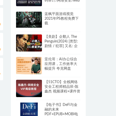
码审计/网络安全/web
安全/测试/信息安全
蓝枫平面游戏视觉
2021年PS教程免费下
载
0
【美剧】企鹅人 The
Penguin(2024) [类型:
剧情 / 犯罪] 又名: 企
0
鹅人新蝙蝠侠衍生剧
集 夸克/阿里/百度网
亚伦哥：AI办公综合
盘
应用课，工作效率大
幅提升 夸克网盘
9
【51CTO】全栈网络
安全工程师精品班-陈
鑫杰 视频课程+课件资
料 网盘下载
【电子书】DeFi与金
融的未来
PDF+EPUB+MOBI电