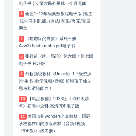
电子书 | 安徽农民外星球一个月见闻
全套1~12年级奥数教程电子版 (含主
6
书,学习手册,能力测试) 阿里/夸克/百度
网盘
《焦虑症的自救》系列三册
7
Azw3+Epub+mobi+pdf电子书
张祥前《统一场论》第六版 / 第七版
8
电子书 PDF版
剑桥顶级教材《Unlock》1-5级资源
9
(学生书+教学视频+音频) 解锁孩子独立
思考和逻辑能力！
【精品教辅】2023版《53知识清
10
单》初高中全科 高清PDF电子版
美国加州wonders全套教材，国际
11
学校都在用的原版教材（音频+视频
+PDF教材+练习册）