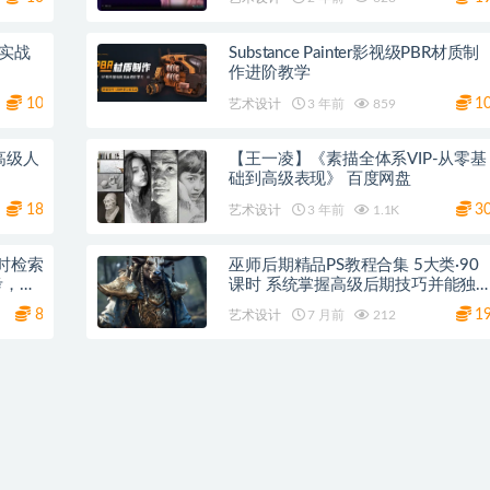
业实战
Substance Painter影视级PBR材质制
作进阶教学
10
1
艺术设计
3 年前
859
高级人
【王一凌】《素描全体系VIP-从零基
础到高级表现》 百度网盘
18
3
艺术设计
3 年前
1.1K
实时检索
巫师后期精品PS教程合集 5大类·90
考，精
课时 系统掌握高级后期技巧并能独
立完成商业项目 网盘下载
8
1
艺术设计
7 月前
212