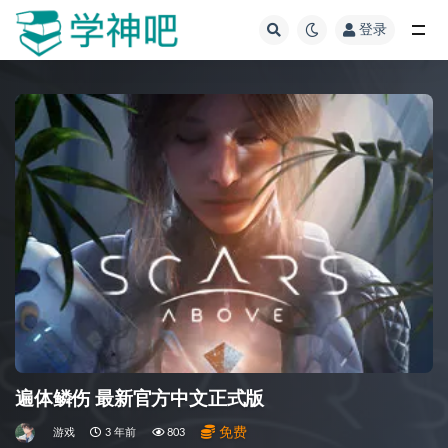
登录
全部
遍体鳞伤 最新官方中文正式版
免费
游戏
3 年前
803