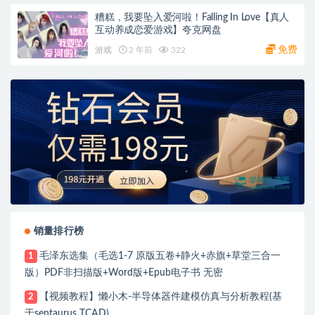
糟糕，我要坠入爱河啦！Falling In Love【真人
互动养成恋爱游戏】夸克网盘
免费
游戏
2 年前
322
销量排行榜
毛泽东选集（毛选1-7 原版五卷+静火+赤旗+草堂三合一
1
版）PDF非扫描版+Word版+Epub电子书 无密
【视频教程】懒小木-半导体器件建模仿真与分析教程(基
2
于sentaurus TCAD)