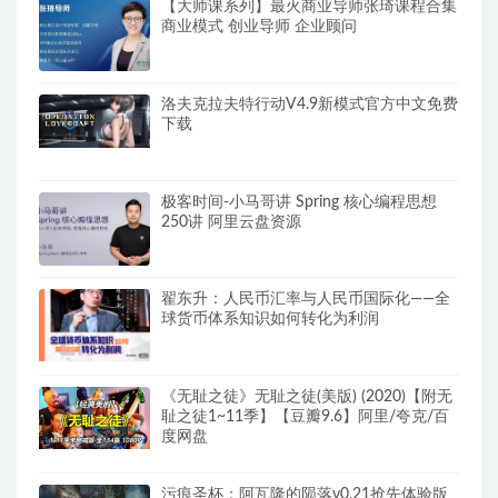
【大师课系列】最火商业导师张琦课程合集
商业模式 创业导师 企业顾问
洛夫克拉夫特行动V4.9新模式官方中文免费
下载
极客时间-小马哥讲 Spring 核心编程思想
250讲 阿里云盘资源
翟东升：人民币汇率与人民币国际化——全
球货币体系知识如何转化为利润
《无耻之徒》无耻之徒(美版) (2020)【附无
耻之徒1~11季】【豆瓣9.6】阿里/夸克/百
度网盘
污痕圣杯：阿瓦隆的陨落v0.21抢先体验版