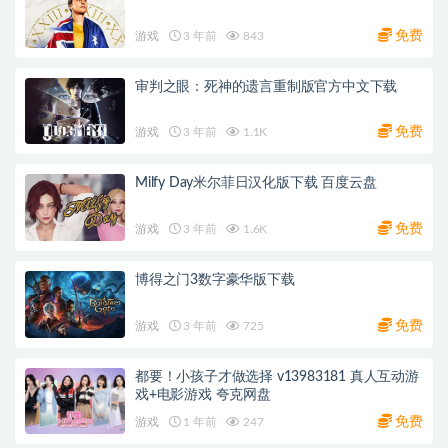
免费
游戏
3 年前
843
审判之眼：死神的遗言重制版官方中文下载
免费
游戏
3 年前
1.1K
Milfy Day米尔菲日汉化版下载 百度云盘
免费
游戏
3 年前
1.6K
博得之门3数字豪华版下载
免费
游戏
3 年前
725
都要！小孩子才做选择 v13983181 真人互动游
戏+电影游戏 夸克网盘
免费
游戏
1 年前
247