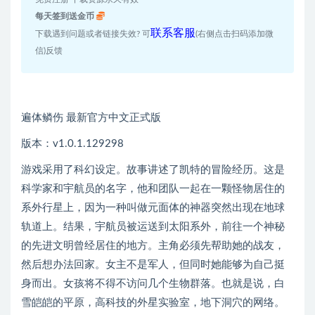
每天签到送金币
联系客服
下载遇到问题或者链接失效? 可
(右侧点击扫码添加微
信)反馈
遍体鳞伤 最新官方中文正式版
版本：v1.0.1.129298
游戏采用了科幻设定。故事讲述了凯特的冒险经历。这是
科学家和宇航员的名字，他和团队一起在一颗怪物居住的
系外行星上，因为一种叫做元面体的神器突然出现在地球
轨道上。结果，宇航员被运送到太阳系外，前往一个神秘
的先进文明曾经居住的地方。主角必须先帮助她的战友，
然后想办法回家。女主不是军人，但同时她能够为自己挺
身而出。女孩将不得不访问几个生物群落。也就是说，白
雪皑皑的平原，高科技的外星实验室，地下洞穴的网络。