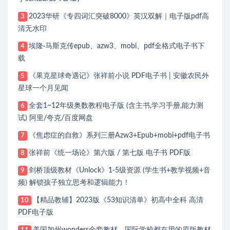
2023华研《专四词汇突破8000》英汉双解｜电子版pdf高
3
清无水印
埃隆·马斯克传epub、azw3、mobi、pdf全格式电子书下
4
载
《果克星球奇遇记》张祥前小说 PDF电子书 | 安徽农民外
5
星球一个月见闻
全套1~12年级奥数教程电子版 (含主书,学习手册,能力测
6
试) 阿里/夸克/百度网盘
《焦虑症的自救》系列三册Azw3+Epub+mobi+pdf电子书
7
张祥前《统一场论》第六版 / 第七版 电子书 PDF版
8
剑桥顶级教材《Unlock》1-5级资源 (学生书+教学视频+音
9
频) 解锁孩子独立思考和逻辑能力！
【精品教辅】2023版《53知识清单》初高中全科 高清
10
PDF电子版
美国加州wonders全套教材，国际学校都在用的原版教材