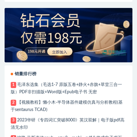
销量排行榜
毛泽东选集（毛选1-7 原版五卷+静火+赤旗+草堂三合一
1
版）PDF非扫描版+Word版+Epub电子书 无密
【视频教程】懒小木-半导体器件建模仿真与分析教程(基
2
于sentaurus TCAD)
2023华研《专四词汇突破8000》英汉双解｜电子版pdf高
3
清无水印