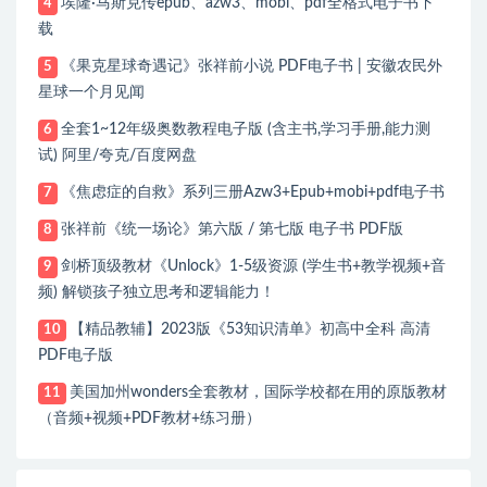
埃隆·马斯克传epub、azw3、mobi、pdf全格式电子书下
4
载
《果克星球奇遇记》张祥前小说 PDF电子书 | 安徽农民外
5
星球一个月见闻
全套1~12年级奥数教程电子版 (含主书,学习手册,能力测
6
试) 阿里/夸克/百度网盘
《焦虑症的自救》系列三册Azw3+Epub+mobi+pdf电子书
7
张祥前《统一场论》第六版 / 第七版 电子书 PDF版
8
剑桥顶级教材《Unlock》1-5级资源 (学生书+教学视频+音
9
频) 解锁孩子独立思考和逻辑能力！
【精品教辅】2023版《53知识清单》初高中全科 高清
10
PDF电子版
美国加州wonders全套教材，国际学校都在用的原版教材
11
（音频+视频+PDF教材+练习册）