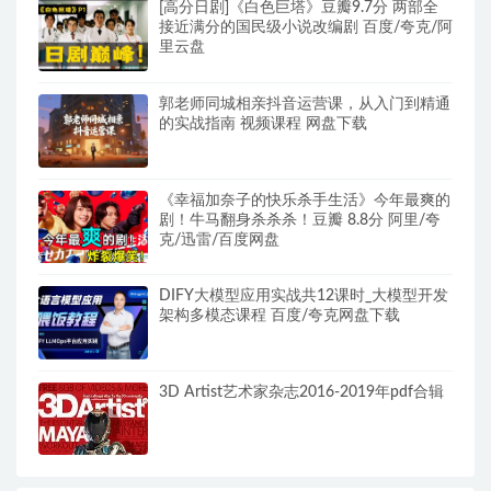
[高分日剧]《白色巨塔》豆瓣9.7分 两部全
接近满分的国民级小说改编剧 百度/夸克/阿
里云盘
郭老师同城相亲抖音运营课，从入门到精通
的实战指南 视频课程 网盘下载
《幸福加奈子的快乐杀手生活》今年最爽的
剧！牛马翻身杀杀杀！豆瓣 8.8分 阿里/夸
克/迅雷/百度网盘
DIFY大模型应用实战共12课时_大模型开发
架构多模态课程 百度/夸克网盘下载
3D Artist艺术家杂志2016-2019年pdf合辑