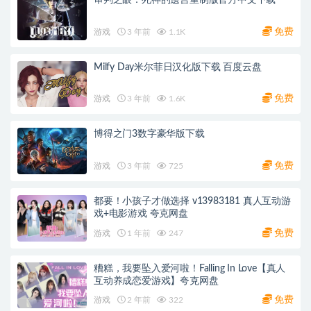
免费
游戏
3 年前
1.1K
Milfy Day米尔菲日汉化版下载 百度云盘
免费
游戏
3 年前
1.6K
博得之门3数字豪华版下载
免费
游戏
3 年前
725
都要！小孩子才做选择 v13983181 真人互动游
戏+电影游戏 夸克网盘
免费
游戏
1 年前
247
糟糕，我要坠入爱河啦！Falling In Love【真人
互动养成恋爱游戏】夸克网盘
免费
游戏
2 年前
322