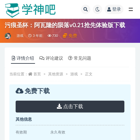
登录
全部
污痕圣杯：阿瓦隆的陨落v0.21抢先体验版下载
免费
游戏
3 年前
730
详情介绍
评论建议
常见问题
当前位置：
首页
其他资源
游戏
正文
免费下载
点击下载
其他信息
有效期
永久有效