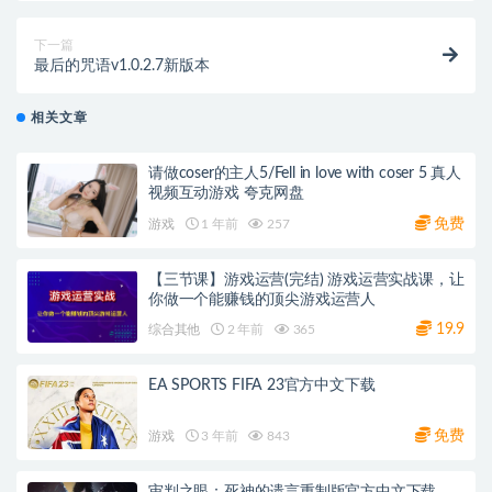
下一篇
最后的咒语v1.0.2.7新版本
相关文章
请做coser的主人5/Fell in love with coser 5 真人
视频互动游戏 夸克网盘
免费
游戏
1 年前
257
【三节课】游戏运营(完结) 游戏运营实战课，让
你做一个能赚钱的顶尖游戏运营人
19.9
综合其他
2 年前
365
EA SPORTS FIFA 23官方中文下载
免费
游戏
3 年前
843
审判之眼：死神的遗言重制版官方中文下载