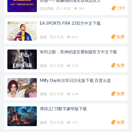
你做一个能赚钱的顶尖游戏运营人
19.9
综合其他
2 年前
365
EA SPORTS FIFA 23官方中文下载
免费
游戏
3 年前
843
审判之眼：死神的遗言重制版官方中文下载
免费
游戏
3 年前
1.1K
Milfy Day米尔菲日汉化版下载 百度云盘
免费
游戏
3 年前
1.6K
博得之门3数字豪华版下载
免费
游戏
3 年前
725