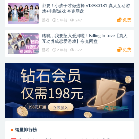
都要！小孩子才做选择 v13983181 真人互动游
戏+电影游戏 夸克网盘
免费
游戏
1 年前
247
糟糕，我要坠入爱河啦！Falling In Love【真人
互动养成恋爱游戏】夸克网盘
免费
游戏
2 年前
322
销量排行榜