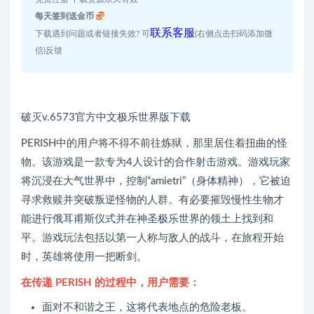
每天签到送金币
联系客服
下载遇到问题或者链接失效? 可
(右侧点击扫码添加微
信)反馈
破灭v.6573官方中文极乐世界版下载
PERISH中的用户将不得不前往炼狱，那里居住着扭曲的怪
物。该游戏是一款专为4人设计的合作射击游戏。游戏玩家
将沉浸在大气世界中，控制“amietri”（身体精神），它被迫
寻求救赎并突破叛逆怪物的人群。有必要摧毁慢性生物才
能进行俄耳甫斯仪式并在神圣极乐世界的领土上找到和
平。游戏玩法包括以第一人称与敌人的战斗，在旅程开始
时，英雄将使用一把断剑。
在传递 PERISH 的过程中，用户需要：
面对不和谐之王，这将代表地点的危险老板。