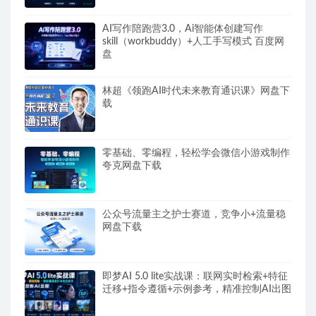
AI写作陪跑营3.0，Ai智能体创建写作
skill（workbuddy）+人工手写模式 百度网
盘
林超《领跑AI时代未来教育通识课》网盘下
载
零基础、零编程，轻松学会微信小游戏制作
夸克网盘下载
公众号流量主之护士赛道，竞争小+流量稳
网盘下载
即梦AI 5.0 lite实战课：联网实时检索+特征
迁移+指令遵循+示例参考，精准控制AI出图