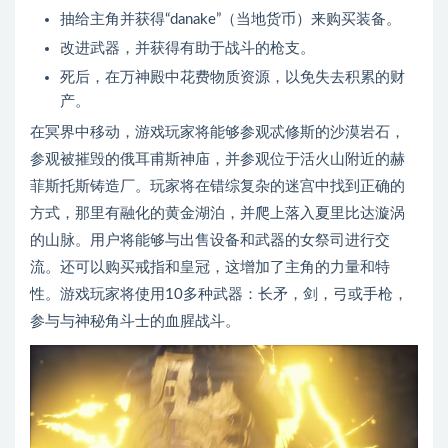
抽给主角并获得“danake”（当地货币）来购买装备。
改进武器，并获得有助于战斗的枪支。
死后，在万神殿中花费物质资源，以免失去积累的财
产。
在冥界中移动，游戏玩家将能够参观忒修斯的沙漠岩石，
参观被摧毁的俄耳甫斯神庙，并参观位于活火山附近的赫
菲斯托斯铸造厂。玩家将在错综复杂的迷宫中找到正确的
方式，那里有融化的黄金湖泊，并爬上落入夏里比达漩涡
的山脉。用户将能够与出售设备和武器的女祭司进行交
流。还可以购买戒指和皇冠，这增加了主角的力量和特
性。游戏玩家将使用10多种武器：长矛，剑，弓或手枪，
参与与神秘角斗士的血腥战斗。