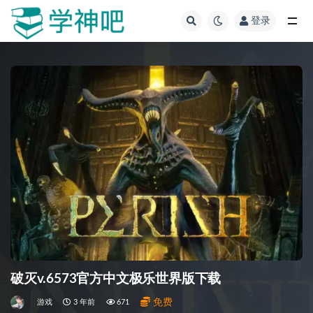
登录
全部
破灭v.6573官方中文极乐世界版下载
免费
游戏
3 年前
671